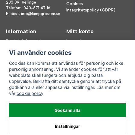
235 39 Vellinge
Cookies
Telefon:
040-671 47 16
Integritetspolicy (GDPR)
E-post:
info@lampgrossen.se
Information
Mitt konto
Produktinformation
Logga in
Köpvillkor
Registrera dig
Vi använder cookies
FAQ
Glömt lösenord?
Våra varumärken
Cookies kan komma att användas för personlig och icke
personlig annonsering. Vi använder cookies för att vår
Följ oss
Handla enkelt
webbplats skall fungera och erbjuda dig bästa
upplevelse. Bekräfta ditt samtycke genom att trycka på
Facebook
godkänn alla eller anpassa via inställningar. Läs mer om
Instagram
vår
cookie policy
Enkla leveranser
Godkänn alla
Inställningar