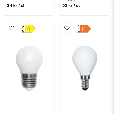
för 230V.
34 kr
/ st
52 kr
/ st
A
A
D
F
G
G