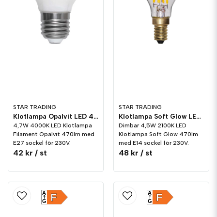
STAR TRADING
STAR TRADING
Klotlampa Opalvit LED 470lm E27 4000K
Klotlampa Soft Glow LED 470lm E14 2100K Dim
4,7W 4000K LED Klotlampa
Dimbar 4,5W 2100K LED
Filament Opalvit 470lm med
Klotlampa Soft Glow 470lm
E27 sockel för 230V.
med E14 sockel för 230V.
42 kr
/ st
48 kr
/ st
A
A
F
F
G
G