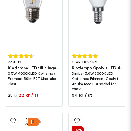
KANLUX
STAR TRADING
Klotlampa LED till slinga 50lm E27 Neutralvit 4000K Plast
Klotlampa Opalvit LED 450lm E14 3000K Dim
0,5W 4000K LED Klotlampa
Dimbar 5,0W 3000K LED
Filament 50lm E27 Slagtålig
Klotlampa Filament Opalvit
Plast
450lm med E14 sockel för
230V.
22 kr
/ st
54 kr
/ st
25 kr
A
F
G
-12%