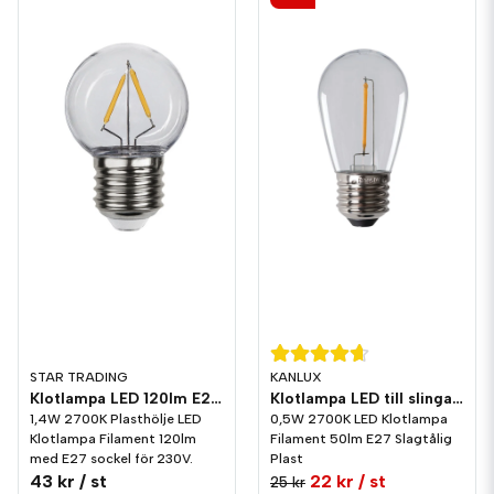
STAR TRADING
KANLUX
Klotlampa LED 120lm E27 2700K Plast
Klotlampa LED till slinga 50lm E27 Varmvit 2700K Plast
1,4W 2700K Plasthölje LED
0,5W 2700K LED Klotlampa
Klotlampa Filament 120lm
Filament 50lm E27 Slagtålig
med E27 sockel för 230V.
Plast
43 kr
/ st
22 kr
/ st
25 kr