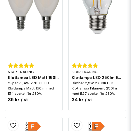
STAR TRADING
STAR TRADING
Klotlampa LED 250lm E27 2700K Dim
Klotlampa LED Matt 150lm E14 2700K 2-pack
Dimbar 2,5W 2700K LED
2-pack 1,4W 2700K LED
Klotlampa Filament 250lm
Klotlampa Matt 150lm med
med E27 sockel för 230V.
E14 sockel för 230V.
35 kr
/ st
34 kr
/ st
A
A
F
F
G
G