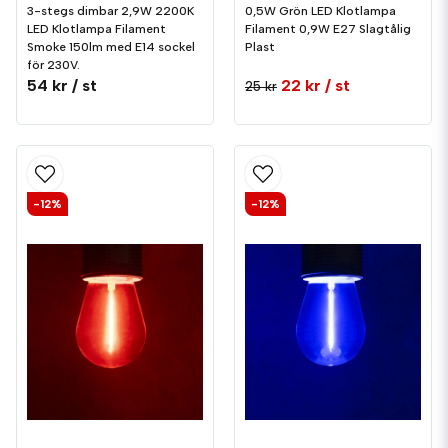
3-stegs dimbar 2,9W 2200K
0,5W Grön LED Klotlampa
LED Klotlampa Filament
Filament 0,9W E27 Slagtålig
Smoke 150lm med E14 sockel
Plast
för 230V.
54 kr
/ st
22 kr
/ st
25 kr
-12%
-12%