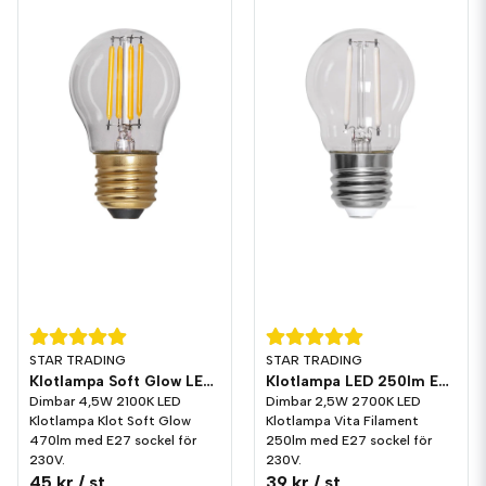
STAR TRADING
STAR TRADING
Klotlampa Soft Glow LED 470lm E27 2100K Dim
Klotlampa LED 250lm E27 Vita Filament 2700K Dim
Dimbar 4,5W 2100K LED
Dimbar 2,5W 2700K LED
Klotlampa Klot Soft Glow
Klotlampa Vita Filament
470lm med E27 sockel för
250lm med E27 sockel för
230V.
230V.
45 kr
/ st
39 kr
/ st