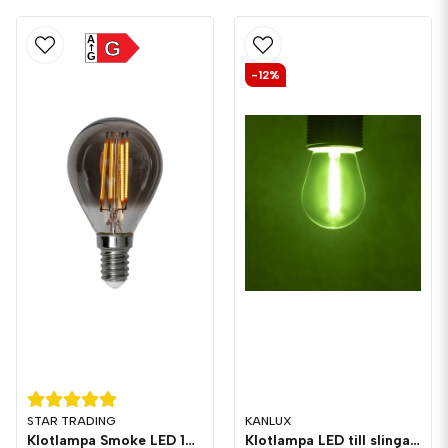
A
G
G
-12%
STAR TRADING
KANLUX
Klotlampa Smoke LED 150lm E14 2200K 3-stegs dimming
Klotlampa LED till slinga 0,9W E27 Plast Grön