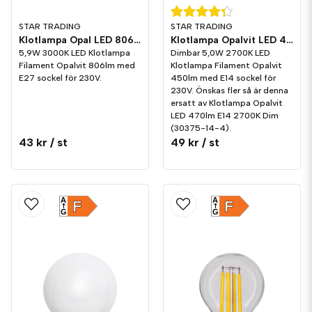
STAR TRADING
STAR TRADING
Klotlampa Opal LED 806lm E27 3000K
Klotlampa Opalvit LED 450lm E14 2700K Dim
5,9W 3000K LED Klotlampa
Dimbar 5,0W 2700K LED
Filament Opalvit 806lm med
Klotlampa Filament Opalvit
E27 sockel för 230V.
450lm med E14 sockel för
230V. Önskas fler så är denna
ersatt av Klotlampa Opalvit
LED 470lm E14 2700K Dim
(30375-14-4).
43 kr
/ st
49 kr
/ st
A
A
F
F
G
G