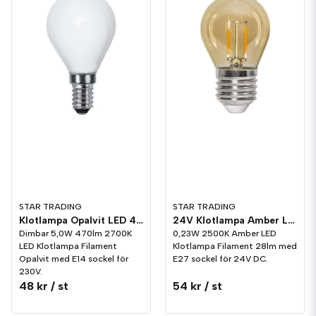
Sockel
: De vanligaste socklarna är E14 och E27. Det finns även med en
bajonettfäste som heter B22. B22 är också till ljusslingor och gör att
lampan sitter fast lite bättre då den trycks och vrids in. E14 menas att
det är 14mm i diameter över gängorna och E27 är 27mm över gängorna.
Färgtemperatur
: Lägsta kelvin värdet är 1800K och finns upp till 6500K.
Kelvin är värde hur varm eller hur kallvitt ljuset är och desto högre
värdet är desto vitare är ljuset. Ljusflöde:
Ljusflöde
mäts i lumen ( lm ) och lägsta är på 17lm och upp till 800lm.
250lm motsvarar ca en 25W traditionell glädtrådslampa.
Livslängd
: 15.000 timmar är den vanligaste livslängden men finns upp till
25.000 timmar.
STAR TRADING
STAR TRADING
Klotlampa Opalvit LED 470lm E14 2700K Dim
24V Klotlampa Amber LED 28lm E27 2500K
Energi
: Klotlampan LED är mycket energisnåla och kan få ut 90lm/watt.
Dimbar 5,0W 470lm 2700K
0,23W 2500K Amber LED
LED Klotlampa Filament
Klotlampa Filament 28lm med
Användningsområde
: Dessa LED lampor används i bord, tak och
Opalvit med E14 sockel för
E27 sockel för 24V DC.
fönsterlampor. Vanlig i ljusslingor med utbytbara lampor. Som
230V.
julbelysning så passar den till adventsljusstakar och till julstjärnor.
48 kr
/ st
54 kr
/ st