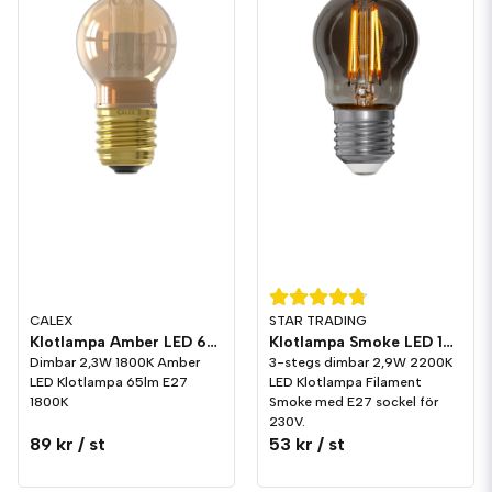
CALEX
STAR TRADING
Klotlampa Amber LED 65lm E27 1800K Dim
Klotlampa Smoke LED 150lm E27 2200K 3-stegs dimming
Dimbar 2,3W 1800K Amber
3-stegs dimbar 2,9W 2200K
LED Klotlampa 65lm E27
LED Klotlampa Filament
1800K
Smoke med E27 sockel för
230V.
89 kr
/ st
53 kr
/ st