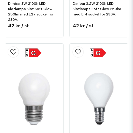
Dimbar 3W 2100K LED
Dimbar 3,2W 2100K LED
Klotlampa Klot Soft Glow
Klotlampa Soft Glow 250lm
250lm med E27 sockel för
med E14 sockel för 230V.
230V.
42 kr
/ st
42 kr
/ st
A
A
G
G
G
G