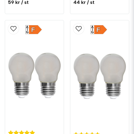
59 kr
/ st
44 kr
/ st
A
A
F
F
G
G