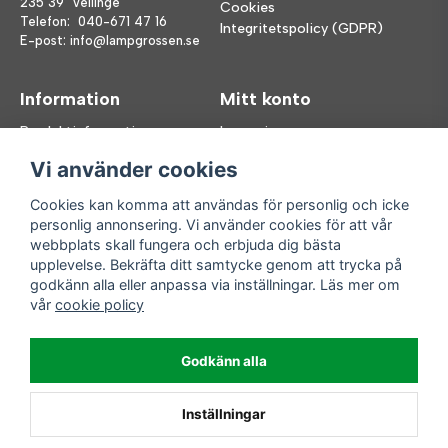
235 39 Vellinge
Cookies
Telefon:
040-671 47 16
Integritetspolicy (GDPR)
E-post:
info@lampgrossen.se
Information
Mitt konto
Produktinformation
Logga in
Köpvillkor
Registrera dig
Vi använder cookies
FAQ
Glömt lösenord?
Våra varumärken
Cookies kan komma att användas för personlig och icke
personlig annonsering. Vi använder cookies för att vår
Följ oss
Handla enkelt
webbplats skall fungera och erbjuda dig bästa
upplevelse. Bekräfta ditt samtycke genom att trycka på
Facebook
godkänn alla eller anpassa via inställningar. Läs mer om
Instagram
vår
cookie policy
Enkla leveranser
Godkänn alla
Inställningar