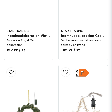
STAR TRADING
STAR TRADING
Inomhusdekoration Vinter Ängel Porslin
Inomhusdekoration Crown 17cm
En vacker ängel för
Vacker inomhusdekoration i
dekoration.
form av en krona.
159 kr
/ st
145 kr
/ st
A
F
G