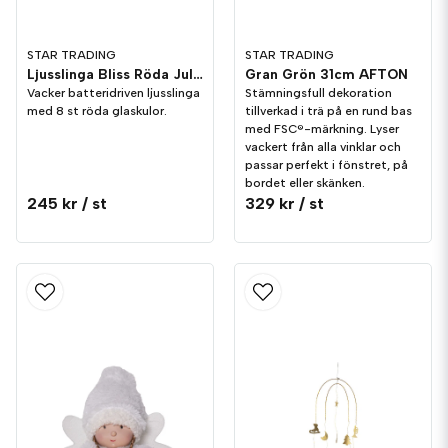
STAR TRADING
STAR TRADING
Ljusslinga Bliss Röda Julgranskulor
Gran Grön 31cm AFTON
Vacker batteridriven ljusslinga
Stämningsfull dekoration
med 8 st röda glaskulor.
tillverkad i trä på en rund bas
med FSC®-märkning. Lyser
vackert från alla vinklar och
passar perfekt i fönstret, på
bordet eller skänken.
245 kr
/ st
329 kr
/ st