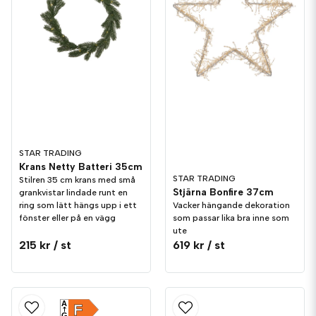
STAR TRADING
Krans Netty Batteri 35cm
STAR TRADING
Stilren 35 cm krans med små
Stjärna Bonfire 37cm
grankvistar lindade runt en
Vacker hängande dekoration
ring som lätt hängs upp i ett
som passar lika bra inne som
fönster eller på en vägg
ute
215 kr
/ st
619 kr
/ st
A
F
G