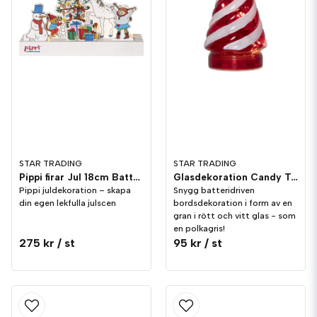
STAR TRADING
STAR TRADING
Pippi firar Jul 18cm Batteri
Glasdekoration Candy Tree 16cm
Pippi juldekoration – skapa
Snygg batteridriven
din egen lekfulla julscen
bordsdekoration i form av en
gran i rött och vitt glas - som
en polkagris!
275 kr
/ st
95 kr
/ st