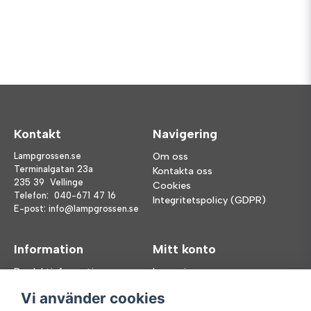
Kontakt
Navigering
Lampgrossen.se
Om oss
Terminalgatan 23a
Kontakta oss
235 39 Vellinge
Cookies
Telefon:
040-671 47 16
Integritetspolicy (GDPR)
E-post:
info@lampgrossen.se
Information
Mitt konto
Produktinformation
Logga in
Köpvillkor
Registrera dig
Vi använder cookies
FAQ
Glömt lösenord?