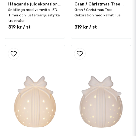
Hängande juldekoration Snöflinga Niva
Gran / Christmas Tree Magic Inomhusdekoration
Snöflinga med varmvita LED.
Gran / Christmas Tree
Timer och justerbar ljusstyrka i
dekoration med kallvit ljus.
tre nivåer.
319 kr
/ st
319 kr
/ st