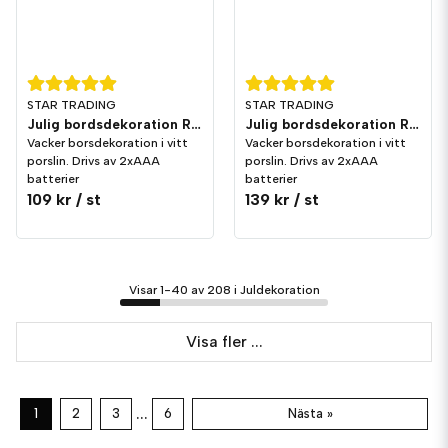
STAR TRADING
STAR TRADING
Julig bordsdekoration Rozy 11cm
Julig bordsdekoration Rozy 14cm
Vacker borsdekoration i vitt
Vacker borsdekoration i vitt
porslin. Drivs av 2xAAA
porslin. Drivs av 2xAAA
batterier
batterier
109 kr
/ st
139 kr
/ st
Visar 1-40 av 208 i Juldekoration
Visa fler ...
...
1
2
3
6
Nästa »