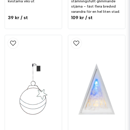
kvistarna viks ut
stämningsfullt glimmande
stjärna – fäst flera bredvid
varandra för en hel liten stad.
39 kr
/ st
109 kr
/ st