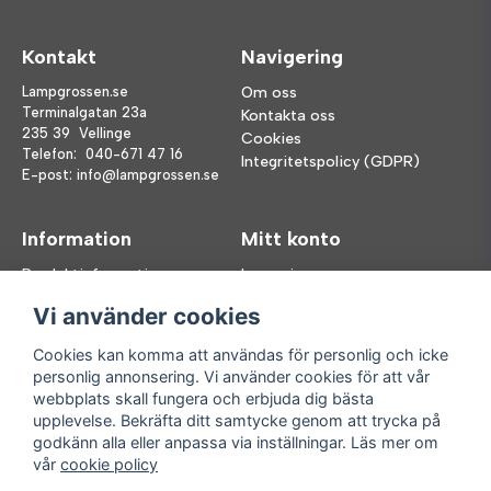
Kontakt
Navigering
Lampgrossen.se
Om oss
Terminalgatan 23a
Kontakta oss
235 39 Vellinge
Cookies
Telefon:
040-671 47 16
Integritetspolicy (GDPR)
E-post:
info@lampgrossen.se
Information
Mitt konto
Produktinformation
Logga in
Köpvillkor
Registrera dig
Vi använder cookies
FAQ
Glömt lösenord?
Våra varumärken
Cookies kan komma att användas för personlig och icke
personlig annonsering. Vi använder cookies för att vår
Följ oss
Handla enkelt
webbplats skall fungera och erbjuda dig bästa
upplevelse. Bekräfta ditt samtycke genom att trycka på
Facebook
godkänn alla eller anpassa via inställningar. Läs mer om
Instagram
vår
cookie policy