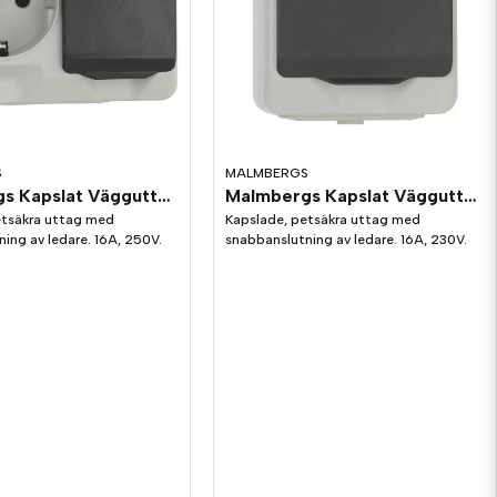
S
MALMBERGS
Malmbergs Kapslat Vägguttag Nordic 2-Vägs Grå IP44
Malmbergs Kapslat Vägguttag Nordic 1-Vägs Grå IP44
etsäkra uttag med
Kapslade, petsäkra uttag med
ing av ledare. 16A, 250V.
snabbanslutning av ledare. 16A, 230V.