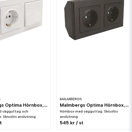
S
MALMBERGS
Malmbergs Optima Hörnbox, komplett, uttag + brytare vit
Malmbergs Optima Hörnbox, komplett, 2 st uttag svart
d vägguttag och
Hörnbox med vägguttag. Skruvlös
. Skruvlös anslutning.
anslutning.
t
545 kr
/ st