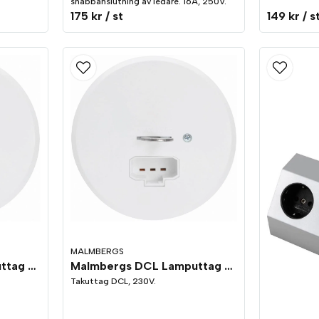
snabbanslutning av ledare. 16A, 250V.
175 kr
/ st
149 kr
/ s
MALMBERGS
Malmbergs DCL Lamputtag Tak 2-Vägs Vit
Malmbergs DCL Lamputtag Tak 1-Vägs Vit
Takuttag DCL, 230V.