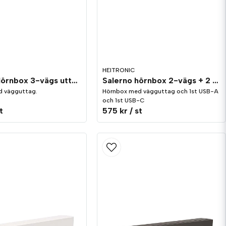
HEITRONIC
Salerno Hörnbox 3-vägs uttag Silver/Vit
Salerno hörnbox 2-vägs + 2 USB uttag Silver/Vit
d vägguttag.
Hörnbox med vägguttag och 1st USB-A
och 1st USB-C
t
575 kr
/ st