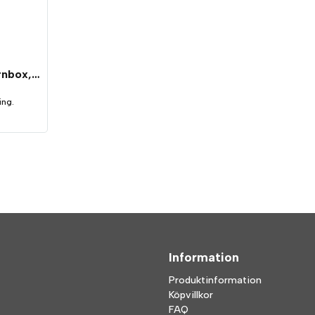
Malmbergs Optima Hörnbox, komplett, uttag + brytare svart
ing.
Information
Produktinformation
Köpvillkor
FAQ