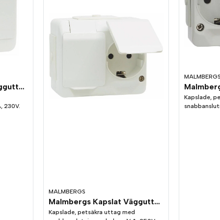
MALMBERG
Malmbergs Kapslat Vägguttag Nordic 1-Vägs Vit IP44
Kapslade, p
, 230V.
snabbanslutn
MALMBERGS
Malmbergs Kapslat Vägguttag Nordic 2-Vägs Vit IP44
Kapslade, petsäkra uttag med