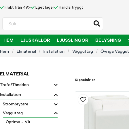
Frakt från 49:-
Eget lager
Handla tryggt
Sök...
HEM
LJUSKÄLLOR
LJUSSLINGOR
BELYSNING
Hem
Elmaterial
Installation
Vägguttag
Övriga Väggu
ELMATERIAL
13 produkter
Trafo/Tänddon
Installation
Strömbrytare
Vägguttag
Optima - Vit