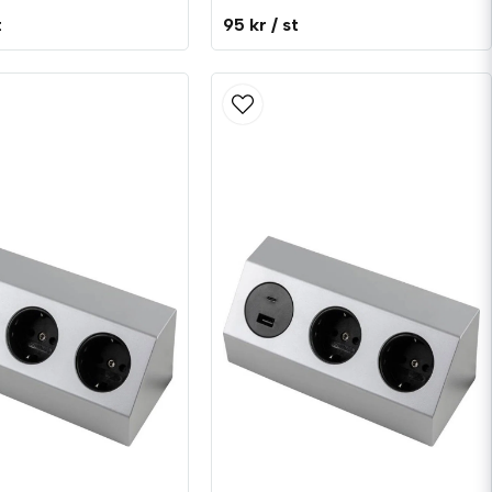
t
95 kr
/ st