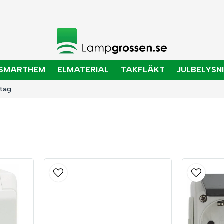
SMARTHEM
ELMATERIAL
TAKFLÄKT
JULBELYSN
ttag