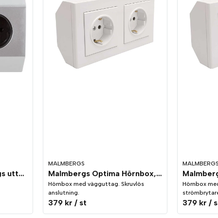
MALMBERGS
MALMBERG
Salerno Hörnbox 2-vägs uttag Silver/Vit
Malmbergs Optima Hörnbox, komplett, 2 st uttag vit
Hörnbox med vägguttag. Skruvlös
Hörnbox me
anslutning.
strömbrytare
379 kr
/ st
379 kr
/ s