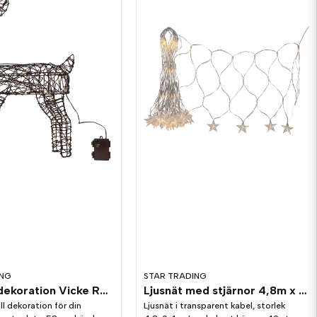
ING
STAR TRADING
Utomhusdekoration Vicke Ren 58cm
Ljusnät med stjärnor 4,8m x 0,4m
l dekoration för din
Ljusnät i transparent kabel, storlek