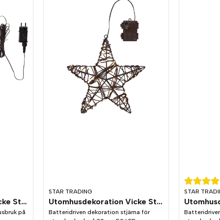
STAR TRADING
STAR TRAD
Utomhusdekoration Vicke Star 40cm
Utomhusdekoration Vicke Star 30cm
Utomhusd
usbruk på
Batteridriven dekoration stjärna för
Batteridrive