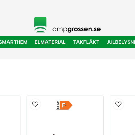
SMARTHEM
ELMATERIAL
TAKFLÄKT
JULBELYSN
A
F
G