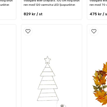
m hög brun
trädgård eller uteplats. 100 cm hög brun
trädgård ell
unkter.
ren med 120 varmvita LED ljuspunkter.
ren med 70 v
829 kr
/ st
475 kr
/ 