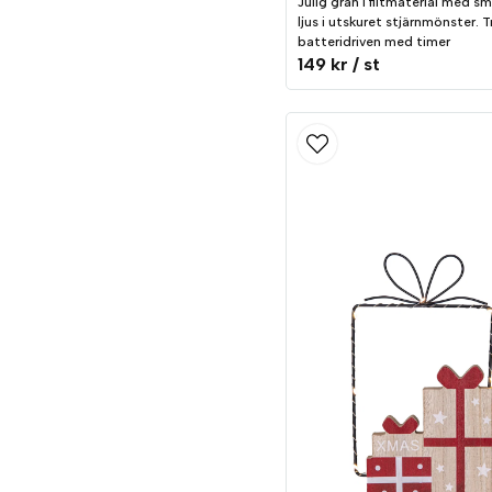
Julig gran i filtmaterial med s
ljus i utskuret stjärnmönster. T
batteridriven med timer
149 kr
/ st