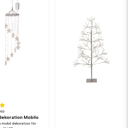
ING
ekoration Mobilo
n mobil dekoration för