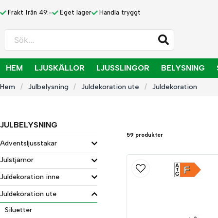
Frakt från 49:-
Eget lager
Handla tryggt
Sök...
HEM
LJUSKÄLLOR
LJUSSLINGOR
BELYSNING
Hem
Julbelysning
Juldekoration ute
Juldekoration
JULBELYSNING
59 produkter
Adventsljusstakar
Julstjärnor
A
F
G
Juldekoration inne
Juldekoration ute
Siluetter