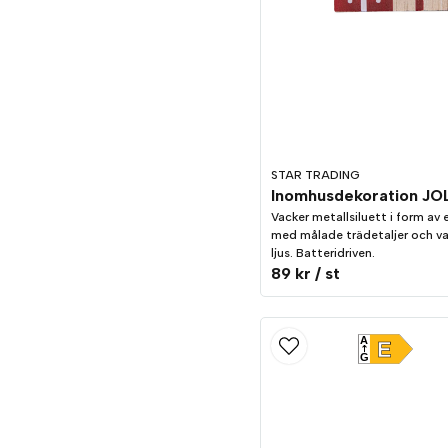
STAR TRADING
Vacker metall­siluett i form av
med målade trädetaljer och v
ljus. Batteridriven.
89 kr
/ st
A
E
G