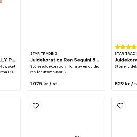
STAR TRADING
STAR TRAD
Inomhusdekoration JOLLY Paket
Juldekoration Ren Sequini 55cm
 ett paket
Större juldekoration i form av en guldig
Större julde
arma LED-
ren för utomhusbruk
1 075 kr
/ st
829 kr
/ s