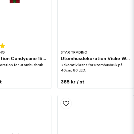
ING
STAR TRADING
Juldekoration Candycane 150cm
Utomhusdekoration Vicke Wreath
koration för utomhusbruk
Dekorativ krans för utomhusbruk på
40cm, 80 LED.
t
385 kr
/ st