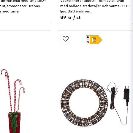
i filtmaterial med små LED-
Vacker metall­siluett i form av en gran
et stjärnmönster. Träbas,
med målade trädetaljer och varma LED-
n med timer
ljus. Batteridriven.
89 kr
/ st
A
E
G