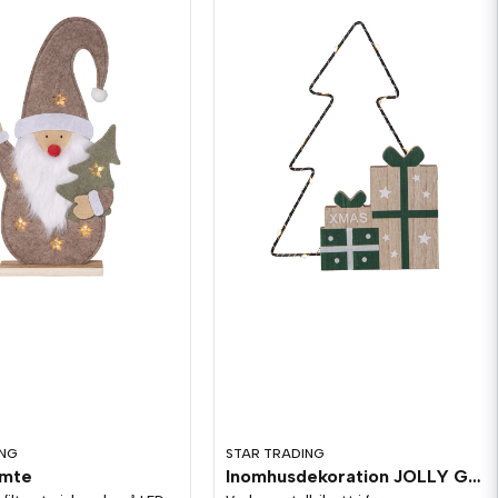
ING
STAR TRADING
omte
Inomhusdekoration JOLLY Gran