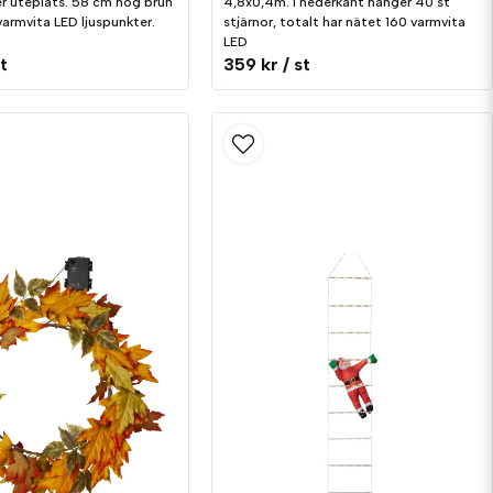
er uteplats. 58 cm hög brun
4,8x0,4m. I nederkant hänger 40 st
armvita LED ljuspunkter.
stjärnor, totalt har nätet 160 varmvita
LED
st
359 kr
/ st