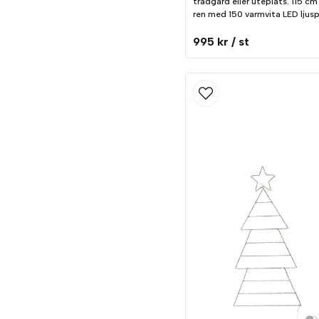
trädgård eller uteplats. 115 c
ren med 150 varmvita LED ljusp
995 kr
/ st