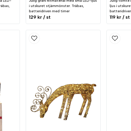
må LED-
Julig grani filtmaterial med små LED-ljus
Julig tomte 
räbas,
i utskuret stjärnmönster. Träbas,
ljus i utskur
batteridriven med timer
batteridrive
129 kr
/ st
119 kr
/ st