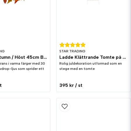
ING
STAR TRADING
Krans Autumn / Höst 45cm Batteri
Ladde Klättrande Tomte på stage Utomhus
rans i varma färger med 30
Rolig juldekoration utformad som en
drop-ljus som sprider ett
stege med en tomte
t
395 kr
/ st