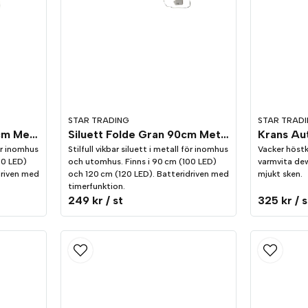
STAR TRADING
STAR TRAD
Siluett Folde Gran 120cm Metall
Siluett Folde Gran 90cm Metall
för inomhus
Stilfull vikbar siluett i metall för inomhus
Vacker höstk
00 LED)
och utomhus. Finns i 90 cm (100 LED)
varmvita dew
driven med
och 120 cm (120 LED). Batteridriven med
mjukt sken.
timerfunktion.
249 kr
/ st
325 kr
/ s