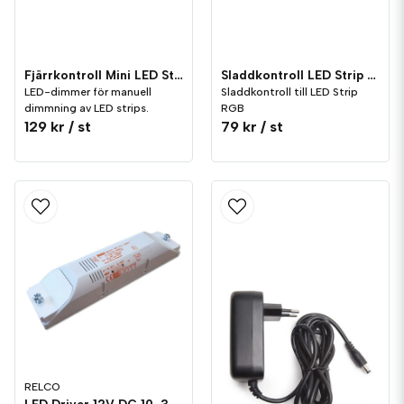
Fjärrkontroll Mini LED Strip RGB
Sladdkontroll LED Strip RGB
LED-dimmer för manuell
Sladdkontroll till LED Strip
dimmning av LED strips.
RGB
129 kr
/ st
79 kr
/ st
RELCO
LED Driver 12V DC 10-30W Relco