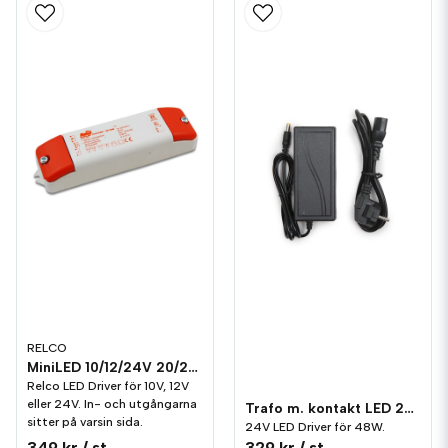
RELCO
MiniLED 10/12/24V 20/25W Relco LED Driver
Relco LED Driver för 10V, 12V
eller 24V. In- och utgångarna
Trafo m. kontakt LED 24V 48W
sitter på varsin sida.
24V LED Driver för 48W.
349 kr
/ st
329 kr
/ st