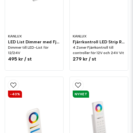
KANLUX
KANLUX
LED List Dimmer med Fjärrkontroll RGBW/CCT
Fjärrkontroll LED Strip RGBW CCT 4 Zoner
Dimmer till LED-List för
4 Zoner Fjärrkontroll till
12/24V
controller för 12V och 24V Vit
495 kr
/ st
279 kr
/ st
-40%
NYHET