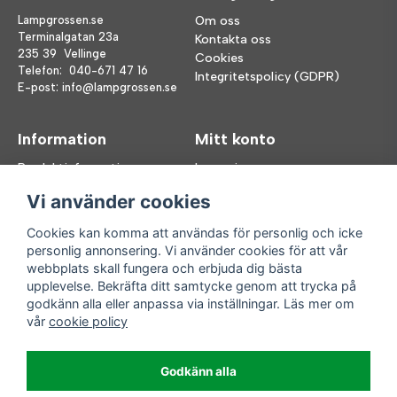
Lampgrossen.se
Om oss
Terminalgatan 23a
Kontakta oss
235 39 Vellinge
Cookies
Telefon:
040-671 47 16
Integritetspolicy (GDPR)
E-post:
info@lampgrossen.se
Information
Mitt konto
Produktinformation
Logga in
Köpvillkor
Registrera dig
Vi använder cookies
FAQ
Glömt lösenord?
Våra varumärken
Cookies kan komma att användas för personlig och icke
personlig annonsering. Vi använder cookies för att vår
Följ oss
Handla enkelt
webbplats skall fungera och erbjuda dig bästa
upplevelse. Bekräfta ditt samtycke genom att trycka på
Facebook
godkänn alla eller anpassa via inställningar. Läs mer om
Instagram
vår
cookie policy
Enkla leveranser
Godkänn alla