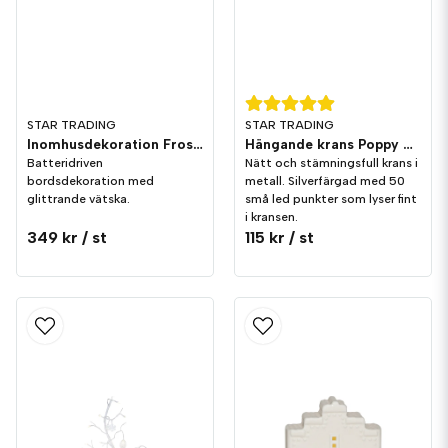
STAR TRADING
STAR TRADING
Inomhusdekoration Frost 14cm
Hängande krans Poppy 20cm
Batteridriven
Nätt och stämningsfull krans i
bordsdekoration med
metall. Silverfärgad med 50
glittrande vätska.
små led punkter som lyser fint
i kransen.
349 kr
/ st
115 kr
/ st