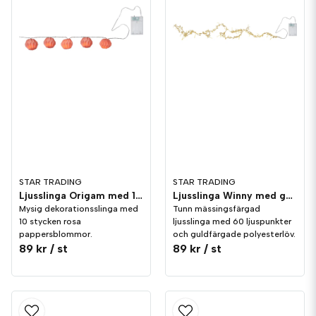
STAR TRADING
STAR TRADING
Ljusslinga Origam med 10st rosa pappersblommor.
Ljusslinga Winny med guldlöv
Mysig dekorationsslinga med
Tunn mässingsfärgad
10 stycken rosa
ljusslinga med 60 ljuspunkter
pappersblommor.
och guldfärgade polyesterlöv.
89 kr
/ st
89 kr
/ st