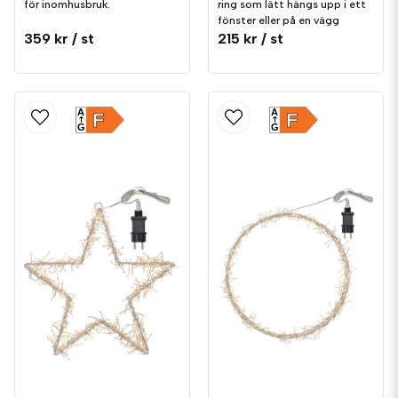
för inomhusbruk.
ring som lätt hängs upp i ett
fönster eller på en vägg
359 kr
/ st
215 kr
/ st
A
A
F
F
G
G