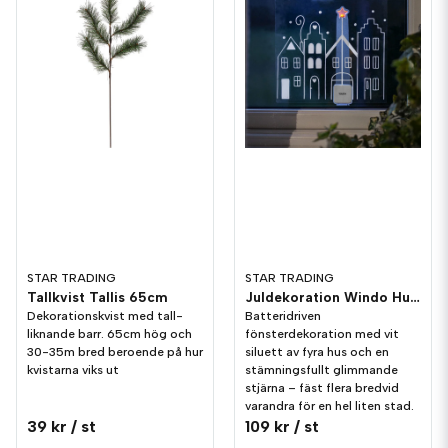
STAR TRADING
STAR TRADING
Tallkvist Tallis 65cm
Juldekoration Windo Hus Fönster
Dekorationskvist med tall-
Batteridriven
liknande barr. 65cm hög och
fönsterdekoration med vit
30-35m bred beroende på hur
siluett av fyra hus och en
kvistarna viks ut
stämningsfullt glimmande
stjärna – fäst flera bredvid
varandra för en hel liten stad.
39 kr
/ st
109 kr
/ st