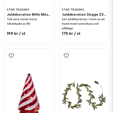
STAR TRADING
STAR TRADING
Juldekoration Mille Möss 2-pack
Juldekoration Dogge 33cm
Två söta vinter möss
Söt juldekoration i form av en
tillverkade av filt
hund med tomteluva och
julklapp
199 kr
/ st
175 kr
/ st