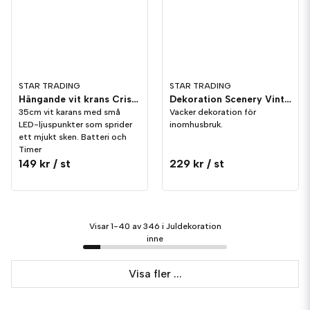
STAR TRADING
STAR TRADING
Hängande vit krans Crispy 35cm
Dekoration Scenery Vinterlandskap
35cm vit karans med små
Vacker dekoration för
LED-ljuspunkter som sprider
inomhusbruk.
ett mjukt sken. Batteri och
Timer
149 kr
/ st
229 kr
/ st
Visar 1-40 av 346 i Juldekoration
inne
Visa fler ...