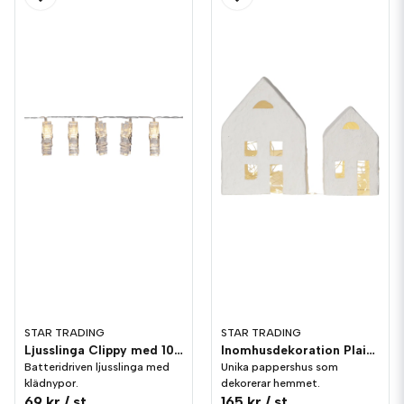
STAR TRADING
STAR TRADING
Ljusslinga Clippy med 10st klädnypor
Inomhusdekoration Plain Pappershus
Batteridriven ljusslinga med
Unika pappershus som
klädnypor.
dekorerar hemmet.
69 kr
/ st
165 kr
/ st