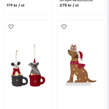
din egen lekfulla julscen
179 kr
/ st
275 kr
/ st