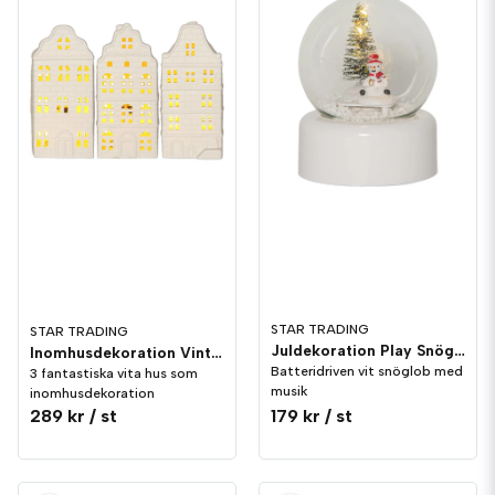
STAR TRADING
STAR TRADING
Juldekoration Play Snöglob 10cm Vit
Inomhusdekoration Vinter Vitt Hus 3st Porslin
Batteridriven vit snöglob med
3 fantastiska vita hus som
musik
inomhusdekoration
289 kr
/ st
179 kr
/ st