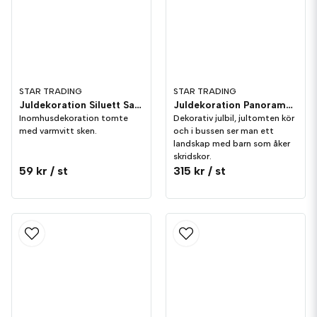
STAR TRADING
STAR TRADING
Juldekoration Siluett Santa 37cm
Juldekoration Panorama Merryville VW-buss
Inomhusdekoration tomte
Dekorativ julbil, jultomten kör
med varmvitt sken.
och i bussen ser man ett
landskap med barn som åker
skridskor.
59 kr
/ st
315 kr
/ st