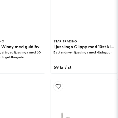
ING
STAR TRADING
a Winny med guldlöv
Ljusslinga Clippy med 10st klädnypor
gsfärgad ljusslinga med 60
Batteridriven ljusslinga med klädnypor.
och guldfärgade
.
69 kr
/ st