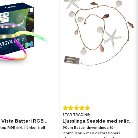
STAR TRADING
LED Strip Vista Batteri RGB 2m inkl. fjärr
Ljusslinga Seaside med snäckor och sjöstjärnor
rip RGB inkl. fjärrkontroll
90cm Batteridriven slinga för
inomhusbruk med dekorationer i