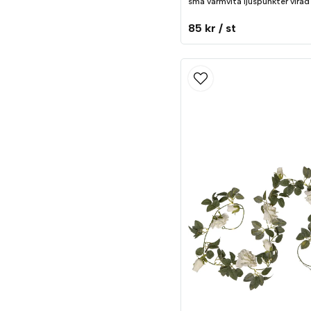
små varmvita ljuspunkter virad 
85 kr
/ st