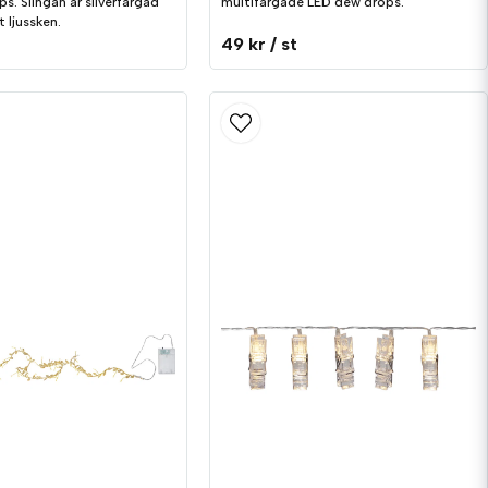
s. Slingan är silverfärgad
multifärgade LED dew drops.
 ljussken.
49 kr
/ st