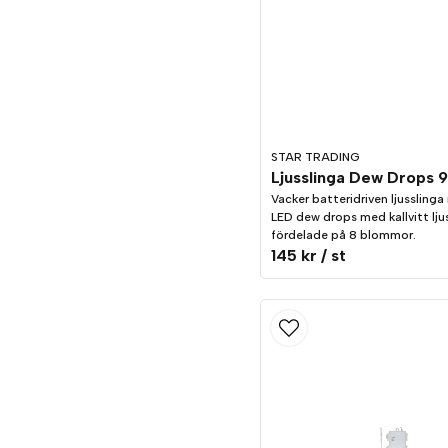
STAR TRADING
Vacker batteridriven ljussling
LED dew drops med kallvitt lju
fördelade på 8 blommor.
145 kr
/ st