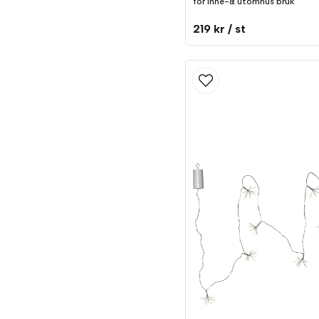
för inne-& utomhus bruk
219 kr
/ st