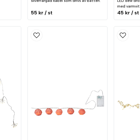
silverfärgad kabel som drivs av batteri.
LED dew drop
med varmvitt
55 kr
/ st
45 kr
/ st