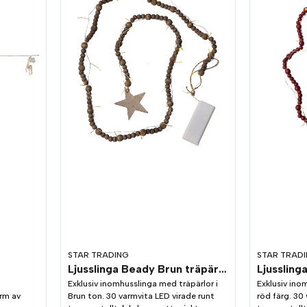
STAR TRADING
STAR TRAD
Ljusslinga Beady Brun träpärlor 1,5m
Exklusiv inomhusslinga med träpärlor i
Exklusiv ino
orm av
Brun ton. 30 varmvita LED virade runt
röd färg. 30