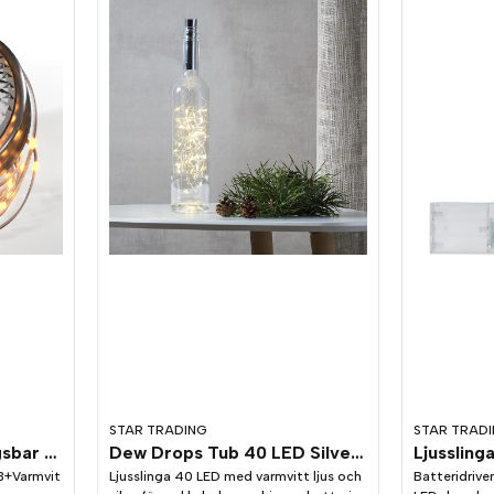
STAR TRADING
STAR TRAD
LED Slinga uppladdningsbar RGB+Varmvit 8m IP44
Dew Drops Tub 40 LED Silver Batteri
B+Varmvit
Ljusslinga 40 LED med varmvitt ljus och
Batteridrive