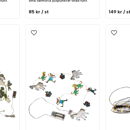
runt.
små varmvita ljuspunkter virad runt.
85 kr
/ st
149 kr
/ s