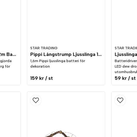
STAR TRADING
STAR TRAD
Ljusslinga Roza Rosor 2m Batteri
Pippi Långstrump Ljusslinga 165cm Batteri
tgjorda
1,6m Pippi ljusslinga batteri för
Batteridrive
rg för
dekoration
LED dew dro
utomhusbru
159 kr
/ st
59 kr
/ st