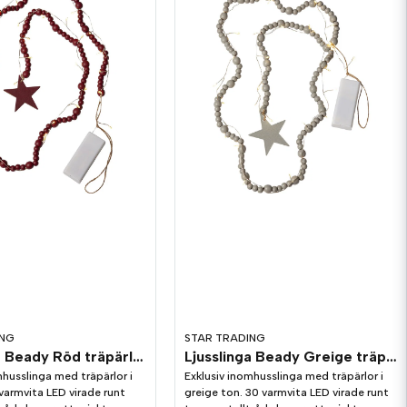
ING
STAR TRADING
Ljusslinga Beady Röd träpärlor 1,5m
Ljusslinga Beady Greige träpärlor 1,5m
mhusslinga med träpärlor i
Exklusiv inomhusslinga med träpärlor i
 varmvita LED virade runt
greige ton. 30 varmvita LED virade runt