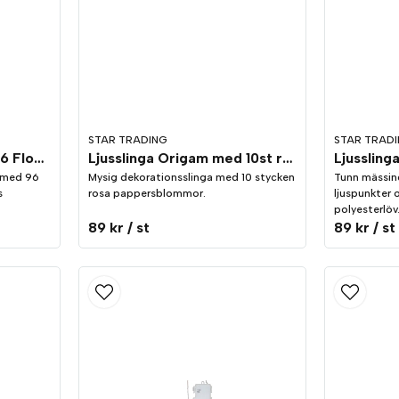
STAR TRADING
STAR TRAD
Ljusslinga Dew Drops 96 Flower Vit
Ljusslinga Origam med 10st rosa pappersblommor.
Ljussling
a med 96
Mysig dekorationsslinga med 10 stycken
Tunn mässin
s
rosa pappersblommor.
ljuspunkter 
polyesterlöv
89 kr
/ st
89 kr
/ st