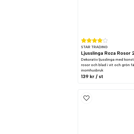
STAR TRADING
Dekorativ ljusslinga med kons
rosor och blad i vit och grön fä
inomhusbruk
139 kr
/ st