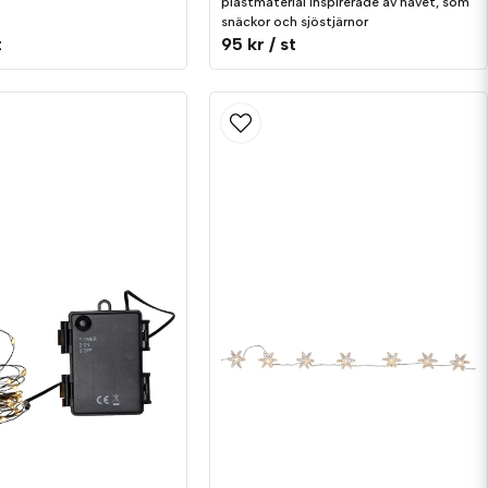
plastmaterial inspirerade av havet, som
snäckor och sjöstjärnor
t
95 kr
/ st