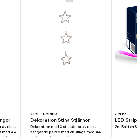
STAR TRADING
CALEX
ingor
Dekoration Stina Stjärnor
 av plast,
Dekoration med 3 st stjärnor av plast,
2m Batteri St
ga med 44
hängande på rad med en slinga med 44