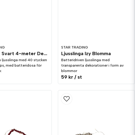
ING
STAR TRADING
Ljusslinga Svart 4-meter Dew Drop LED Utomhus
Ljusslinga Izy Blomma
n ljusslinga med 40 stycken
Batteridriven ljusslinga med
ps, med batteridosa för
transparenta dekorationer i form av
k
blommor
59 kr
/ st