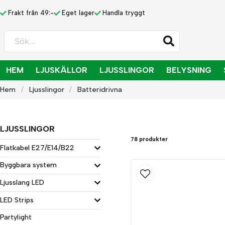
Frakt från 49:-
Eget lager
Handla tryggt
Sök...
HEM
LJUSKÄLLOR
LJUSSLINGOR
BELYSNING
Hem
Ljusslingor
Batteridrivna
LJUSSLINGOR
78 produkter
Flatkabel E27/E14/B22
Byggbara system
Ljusslang LED
LED Strips
Partylight