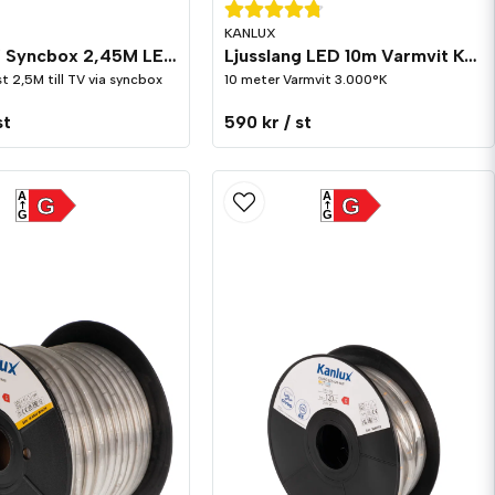
KANLUX
Smart TV Syncbox 2,45M LED list HDMI RGBIC
Ljusslang LED 10m Varmvit Kopplingsbar
st 2,5M till TV via syncbox
10 meter Varmvit 3.000°K
st
590 kr
/ st
A
A
G
G
G
G