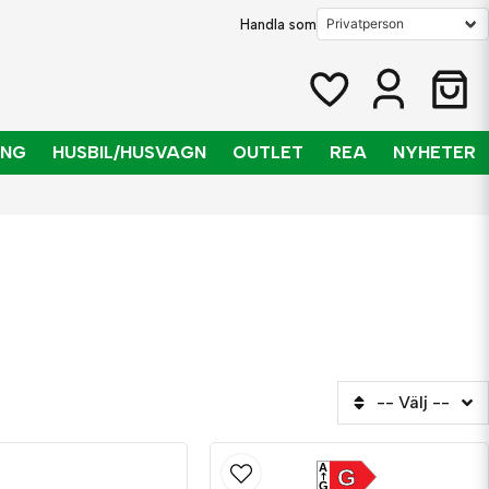
Handla som
ING
HUSBIL/HUSVAGN
OUTLET
REA
NYHETER
-- Välj --
A
G
G