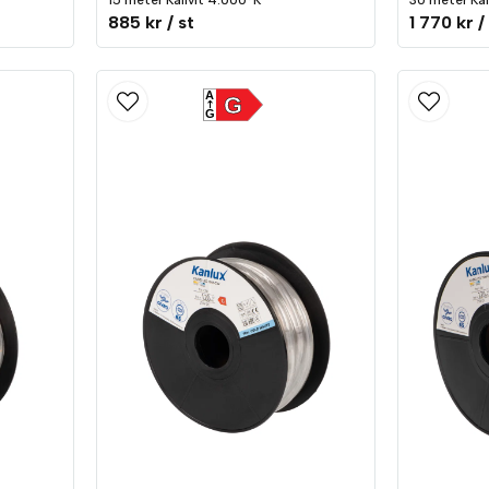
15 meter Kallvit 4.000°K
30 meter Kal
885 kr
/ st
1 770 kr
/
A
G
G