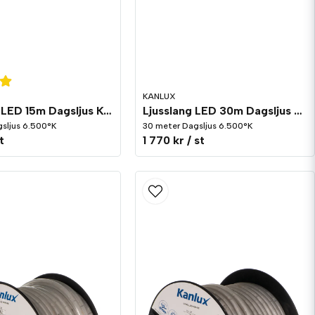
KANLUX
Ljusslang LED 15m Dagsljus Kopplingsbar
Ljusslang LED 30m Dagsljus Kopplingsbar
gsljus 6.500°K
30 meter Dagsljus 6.500°K
t
1 770 kr
/ st