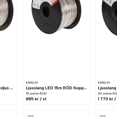
KANLUX
KANLUX
Ljusslang LED 50m Dagsljus Kopplingsbar
Ljusslang LED 15m RÖD Kopplingsbar
15 meter RÖD
30 meter R
885 kr
/ st
1 770 kr
/