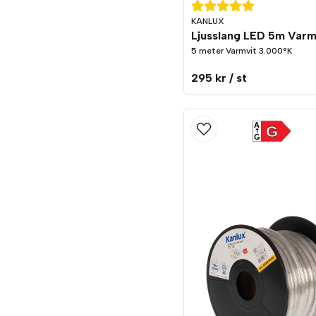
KANLUX
5 meter Varmvit 3.000°K
295 kr
/ st
A
G
G