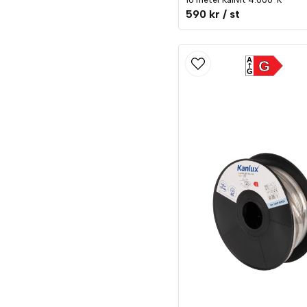
10 meter Kallvit 4.000°K
590 kr
/ st
A
G
G