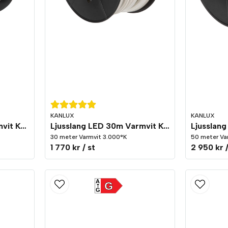
KANLUX
KANLUX
Ljusslang LED 15m Varmvit Kopplingsbar
Ljusslang LED 30m Varmvit Kopplingsbar
30 meter Varmvit 3.000°K
50 meter Va
1 770 kr
/ st
2 950 kr
A
G
G