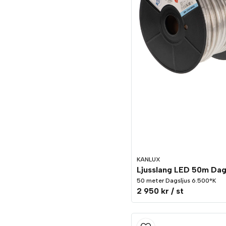
KANLUX
50 meter Dagsljus 6.500°K
2 950 kr
/ st