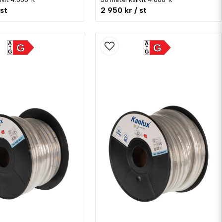
lvit 4.000°K
50 meter Kallvit 4.000°K
 st
2 950 kr
/ st
A
A
G
G
G
G