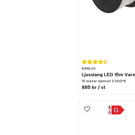
KANLUX
15 meter Varmvit 3.000°K
885 kr
/ st
A
G
G