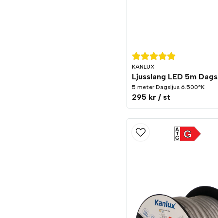
KANLUX
5 meter Dagsljus 6.500°K
295 kr
/ st
A
G
G