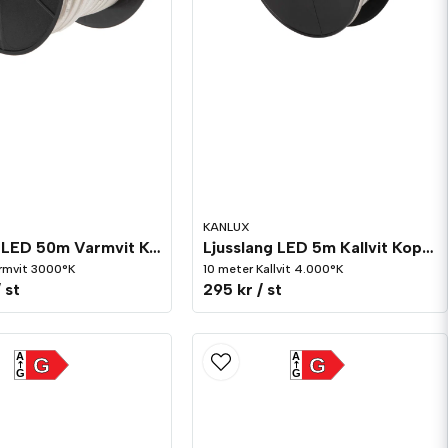
KANLUX
Ljusslang LED 50m Varmvit Kopplingsbar
Ljusslang LED 5m Kallvit Kopplingsbar
rmvit 3000°K
10 meter Kallvit 4.000°K
/ st
295 kr
/ st
A
A
G
G
G
G