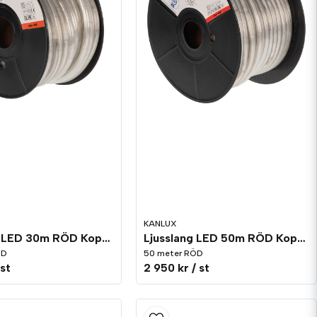
KANLUX
Ljusslang LED 30m RÖD Kopplingsbar
Ljusslang LED 50m RÖD Kopplingsbar
ÖD
50 meter RÖD
 st
2 950 kr
/ st