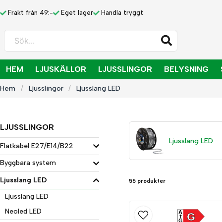
Frakt från 49:-
Eget lager
Handla tryggt
Sök...
HEM
LJUSKÄLLOR
LJUSSLINGOR
BELYSNING
Hem
Ljusslingor
Ljusslang LED
LJUSSLINGOR
Ljusslang LED
Flatkabel E27/E14/B22
Byggbara system
Ljusslang LED
55 produkter
Ljusslang LED
Neoled LED
A
G
G