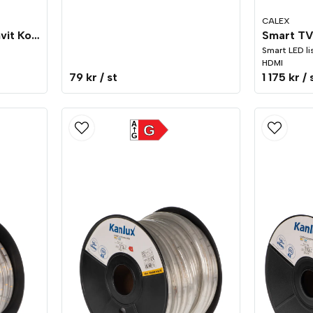
CALEX
Ljusslang LED 5m Varmvit Kopplingsbar
Smart LED li
HDMI
79 kr
/ st
1 175 kr
/ 
A
G
G