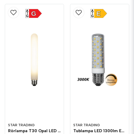
A
A
G
E
G
G
STAR TRADING
STAR TRADING
Rörlampa T30 Opal LED 245lm E27 3000K Dim
Tublampa LED 1300lm E27 3000K Dim