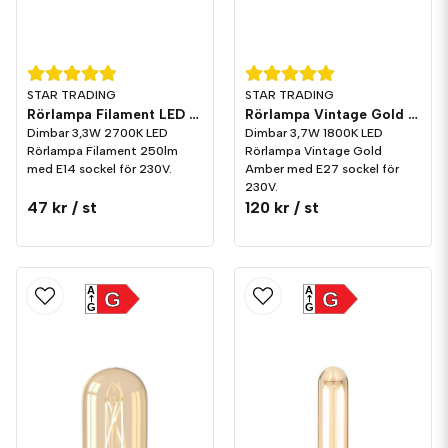
STAR TRADING
STAR TRADING
Rörlampa Filament LED 250lm E14 2700K Dim
Rörlampa Vintage Gold Amber LED 240lm E27 1800K Dim
Dimbar 3,3W 2700K LED
Dimbar 3,7W 1800K LED
Rörlampa Filament 250lm
Rörlampa Vintage Gold
med E14 sockel för 230V.
Amber med E27 sockel för
230V.
47 kr
/ st
120 kr
/ st
A
A
G
G
G
G