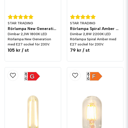
STAR TRADING
STAR TRADING
Rörlampa New Generation LED 70lm E27 1800K Dim
Rörlampa Spiral Amber LED 130lm E27 2200K Dim
Dimbar 2,3W 1800K LED
Dimbar 2,8W 2200K LED
Rörlampa New Generation
Rörlampa Spiral Amber med
med E27 sockel för 230V.
E27 sockel för 230V.
105 kr
/ st
79 kr
/ st
A
A
G
F
G
G