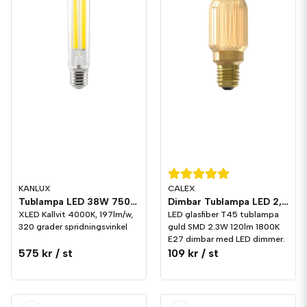
KANLUX
CALEX
Tublampa LED 38W 7500lm E40
Dimbar Tublampa LED 2,3W 120lm E27
XLED Kallvit 4000K, 197lm/w,
LED glasfiber T45 tublampa
320 grader spridningsvinkel
guld SMD 2.3W 120lm 1800K
E27 dimbar med LED dimmer.
575 kr
/ st
109 kr
/ st