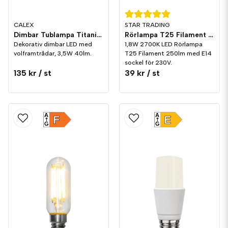
CALEX
STAR TRADING
Dimbar Tublampa Titanium LED 3,5W 40lm E27
Rörlampa T25 Filament LED 250lm E14 2700K
Dekorativ dimbar LED med
1,8W 2700K LED Rörlampa
volframtrådar, 3,5W 40lm.
T25 Filament 250lm med E14
sockel för 230V.
135 kr
/ st
39 kr
/ st
A
A
F
E
G
G