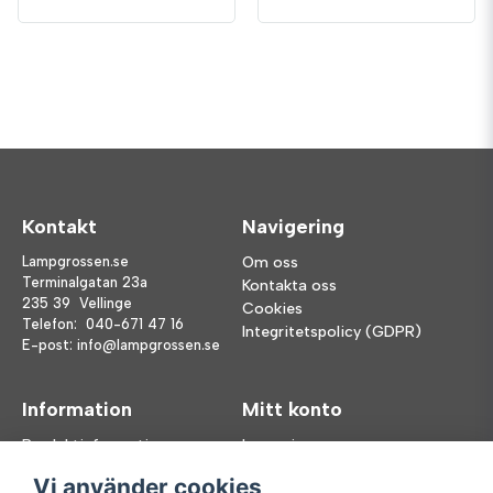
Kontakt
Navigering
Lampgrossen.se
Om oss
Terminalgatan 23a
Kontakta oss
235 39 Vellinge
Cookies
Telefon:
040-671 47 16
Integritetspolicy (GDPR)
E-post:
info@lampgrossen.se
Information
Mitt konto
Produktinformation
Logga in
Köpvillkor
Registrera dig
Vi använder cookies
FAQ
Glömt lösenord?