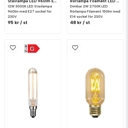
Stavlampa LED 960lm E27 3000K
Rörlampa Filament LED 150lm E14 2700K Dim
12W 3000K LED Stavlampa
Dimbar 2W 2700K LED
960lm med E27 sockel för
Rörlampa Filament 150lm med
230V.
E14 sockel för 230V.
95 kr
/ st
48 kr
/ st
A
G
G