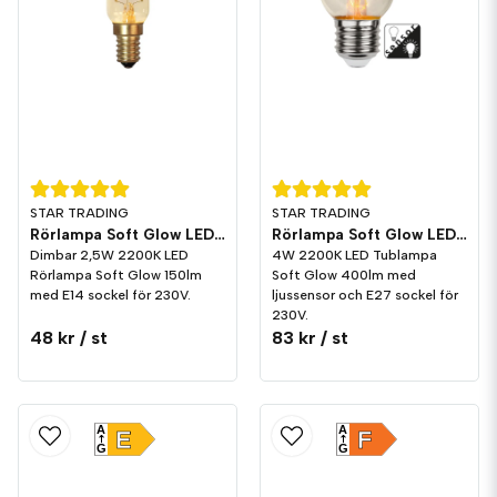
STAR TRADING
STAR TRADING
Rörlampa Soft Glow LED 150lm E14 2200K Dim
Rörlampa Soft Glow LED ljussensor 400lm E27 2200K
Dimbar 2,5W 2200K LED
4W 2200K LED Tublampa
Rörlampa Soft Glow 150lm
Soft Glow 400lm med
med E14 sockel för 230V.
ljussensor och E27 sockel för
230V.
48 kr
/ st
83 kr
/ st
A
A
E
F
G
G