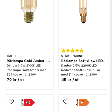
CALEX
STAR TRADING
Rörlampa Gold Amber LED 250lm E27 2100K Dim
Rörlampa Soft Glow LED 150lm E14 2200K Dim
Dimbar 3,5W 2100K LED
Dimbar 2,5W 2200K LED
Rörlampa Gold Amber med
Rörlampa Soft Glow 150lm
E27 sockel för 230V.
med E14 sockel för 230V.
79 kr
/ st
45 kr
/ st
A
A
G
F
G
G