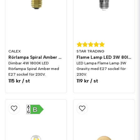
CALEX
STAR TRADING
Rörlampa Spiral Amber LED 120lm E27 1800K Dim
Flame Lamp LED 3W 80lm E27 Gravity
Dimbar 4W 1800K LED
LED Lampa Flame Lamp 3W
Rörlampa Spiral Amber med
Gravity med E27 sockel för
E27 sockel för 230V.
230V.
115 kr
/ st
119 kr
/ st
A
B
G