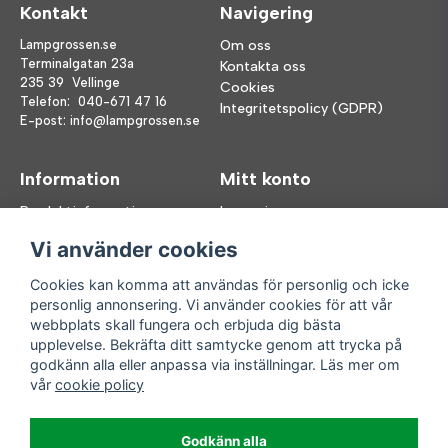
Kontakt
Navigering
Lampgrossen.se
Om oss
Terminalgatan 23a
Kontakta oss
235 39 Vellinge
Cookies
Telefon:
040-671 47 16
Integritetspolicy (GDPR)
E-post:
info@lampgrossen.se
Information
Mitt konto
Produktinformation
Logga in
Köpvillkor
Registrera dig
Vi använder cookies
FAQ
Glömt lösenord?
Våra varumärken
Cookies kan komma att användas för personlig och icke
personlig annonsering. Vi använder cookies för att vår
Följ oss
Handla enkelt
webbplats skall fungera och erbjuda dig bästa
upplevelse. Bekräfta ditt samtycke genom att trycka på
Facebook
godkänn alla eller anpassa via inställningar. Läs mer om
Instagram
vår
cookie policy
Enkla leveranser
Godkänn alla