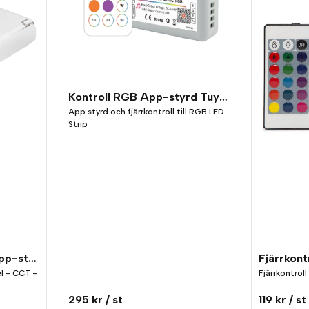
Kontroll RGB App-styrd Tuya och Fjärrkontroll
App styrd och fjärrkontroll till RGB LED
Strip
Kontroll RGBW CCT App-styrd
el - CCT -
Fjärrkontroll
295 kr
/ st
119 kr
/ st