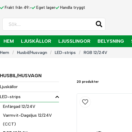
Frakt från 49:-
Eget lager
Handla tryggt
Sök...
HEM
LJUSKÄLLOR
LJUSSLINGOR
BELYSNING
Hem
Husbil/Husvagn
LED-strips
RGB 12/24V
HUSBIL/HUSVAGN
20 produkter
Ljuskällor
LED-strips
Enfärgad 12/24V
Varmvit-Dagsljus 12/24V
(CCT)