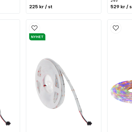
24V
225 kr
/ st
529 kr
/ s
NYHET