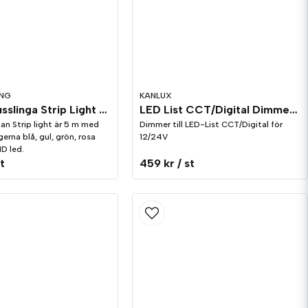
ING
KANLUX
Solcellsljusslinga Strip Light Multi
LED List CCT/Digital Dimmer med Fjärrkontroll 12/24V
gan Strip light är 5 m med
Dimmer till LED-List CCT/Digital för
gerna blå, gul, grön, rosa
12/24V
D led.
st
459 kr
/ st