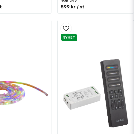
RGB 24V
t
599 kr
/ st
NYHET