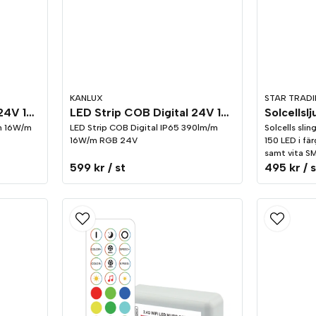
KANLUX
STAR TRAD
LED Strip COB Digital 24V 16W/m RGB
LED Strip COB Digital 24V 16W/m RGB IP65
/m 16W/m
LED Strip COB Digital IP65 390lm/m
Solcells slin
16W/m RGB 24V
150 LED i fär
samt vita SM
599 kr
/ st
495 kr
/ 