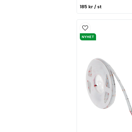
185 kr
/ st
NYHET