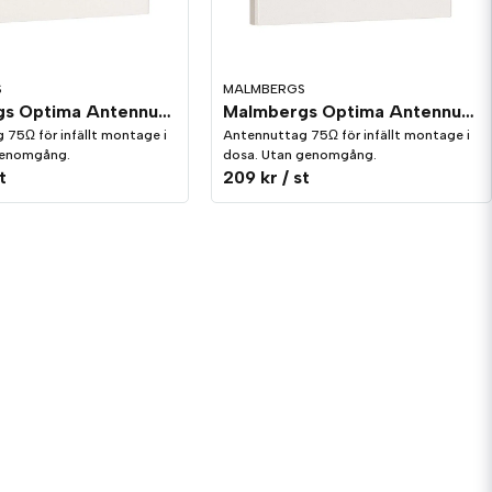
S
MALMBERGS
Malmbergs Optima Antennuttag med genomgång för Radio/TV Vit
Malmbergs Optima Antennuttag utan genomgång Radio/TV/Sat Vit
75Ω för infällt montage i
Antennuttag 75Ω för infällt montage i
genomgång.
dosa. Utan genomgång.
t
209 kr
/ st