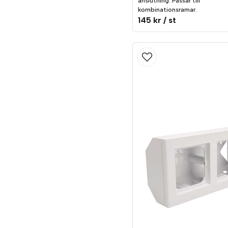
anslutning. Passar till
kombinationsramar.
145 kr
/ st