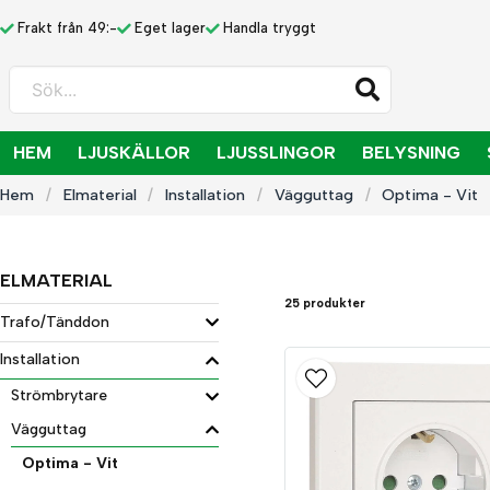
Frakt från 49:-
Eget lager
Handla tryggt
Sök...
HEM
LJUSKÄLLOR
LJUSSLINGOR
BELYSNING
Hem
Elmaterial
Installation
Vägguttag
Optima - Vit
ELMATERIAL
25 produkter
Trafo/Tänddon
Installation
Strömbrytare
Vägguttag
Optima - Vit