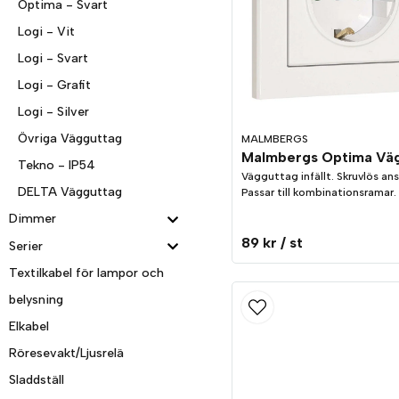
Optima - Svart
Logi - Vit
Logi - Svart
Logi - Grafit
Logi - Silver
Övriga Vägguttag
MALMBERGS
Tekno - IP54
Vägguttag infällt. Skruvlös ans
DELTA Vägguttag
Passar till kombinationsramar.
Dimmer
89 kr
/ st
Serier
Textilkabel för lampor och
belysning
Elkabel
Röresevakt/Ljusrelä
Sladdställ