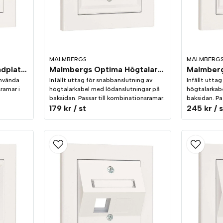
MALMBERGS
MALMBERG
Malmbergs Optima Blindplatta vit
Malmbergs Optima Högtalaruttag 1-Vägs Vit
använda
Infällt uttag för snabbanslutning av
Infällt utta
sramar i
högtalarkabel med lödanslutningar på
högtalarkab
baksidan. Passar till kombinationsramar.
baksidan. Pa
179 kr
/ st
245 kr
/ 