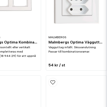
S
MALMBERGS
Malmbergs Optima Kombinationsram 2-fack vit
Malmbergs Optima Vägguttag 3-Vägs Euro Vit
sontellt eller vertikalt
Vägguttag infällt. Skruvanslutning.
ompletteras med
Passar till kombinationsramar.
(18 944 29) för att uppnå
54 kr
/ st