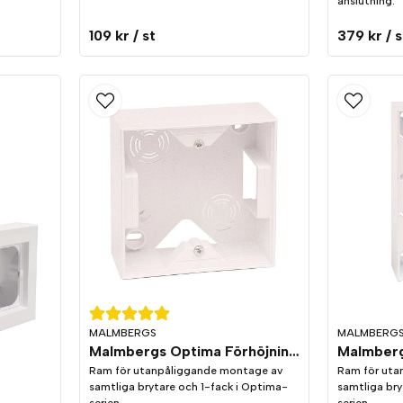
anslutning.
109 kr
/ st
379 kr
/ s
MALMBERGS
MALMBERG
Malmbergs Optima Förhöjningsram 1-fack vit
Ram för utanpåliggande montage av
Ram för uta
samtliga brytare och 1-fack i Optima-
samtliga bry