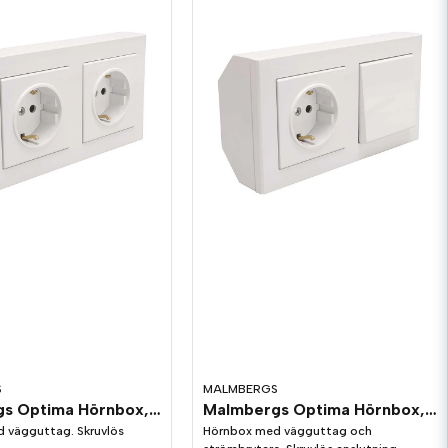
S
MALMBERGS
Malmbergs Optima Hörnbox, komplett, 2 st uttag vit
Malmbergs Optima Hörnbox, komplett, uttag + brytare vit
 vägguttag. Skruvlös
Hörnbox med vägguttag och