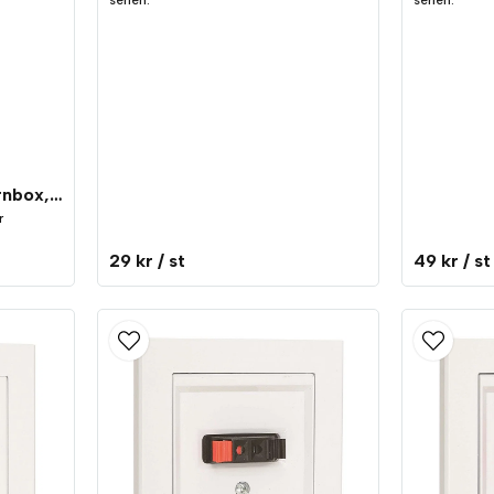
serien.
serien.
Malmbergs Optima Hörnbox, 2-vägs vit
r
29 kr
/ st
49 kr
/ st