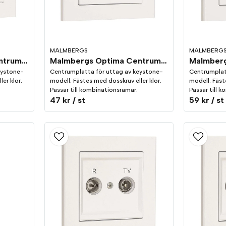
MALMBERGS
MALMBERG
Malmbergs Optima Centrumplatta keystone rak, 2-vägs Vit
Malmbergs Optima Centrumplatta keystone vinklad, 1-vägs Vit
eystone-
Centrumplatta för uttag av keystone-
Centrumplat
er klor.
modell. Fästes med dosskruv eller klor.
modell. Fäst
Passar till kombinationsramar.
Passar till 
47 kr
/ st
59 kr
/ st