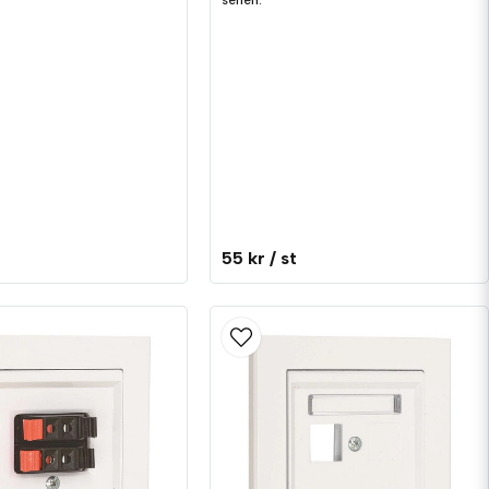
serien.
55 kr
/ st