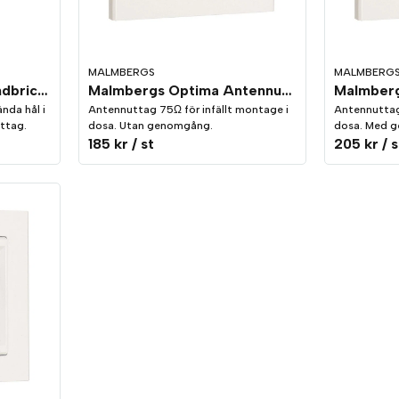
MALMBERGS
MALMBERG
Malmbergs Optima Blindbricka Keystone Vit
Malmbergs Optima Antennuttag utan genomgång för Radio/TV Vit
nda hål i
Antennuttag 75Ω för infällt montage i
Antennuttag 
ttag.
dosa. Utan genomgång.
dosa. Med 
185 kr
/ st
205 kr
/ s