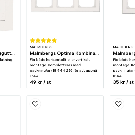
MALMBERGS
MALMBERG
Malmbergs Optima Vägguttag 1-Vägs Vit
Malmbergs Optima Kombinationsram 3-fack vit
lutning.
För både horisontellt eller vertikalt
För både hori
montage. Kompletteras med
montage. K
packning/ar (18 944 29) för att uppnå
packning/ar 
IP44.
IP44.
49 kr
/ st
35 kr
/ st