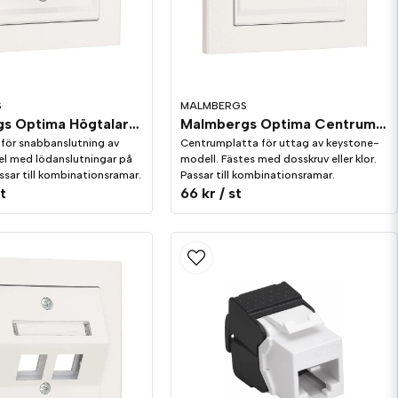
S
MALMBERGS
Malmbergs Optima Högtalaruttag 2-Vägs Vit
Malmbergs Optima Centrumplatta keystone rak, 1-vägs Vit
g för snabbanslutning av
Centrumplatta för uttag av keystone-
el med lödanslutningar på
modell. Fästes med dosskruv eller klor.
ssar till kombinationsramar.
Passar till kombinationsramar.
st
66 kr
/ st