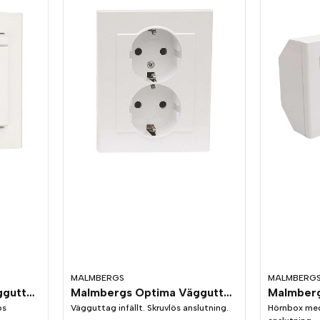
MALMBERGS
MALMBERG
Malmbergs Optima Vägguttag 1-Vägs IP44 Vit
Malmbergs Optima Vägguttag 2-Vägs Vit
ös
Vägguttag infällt. Skruvlös anslutning.
Hörnbox med