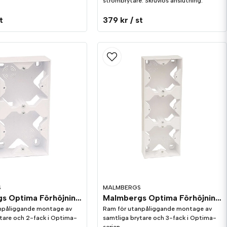
strömbrytare. Skruvlös anslutning.
t
379 kr
/ st
S
MALMBERGS
Malmbergs Optima Förhöjningsram 2-fack vit
Malmbergs Optima Förhöjningsram 3-fack vit
npåliggande montage av
Ram för utanpåliggande montage av
tare och 2-fack i Optima-
samtliga brytare och 3-fack i Optima-