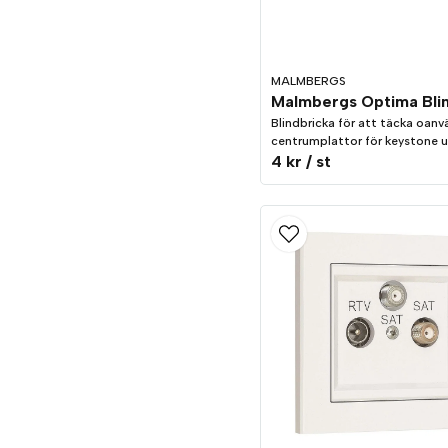
MALMBERGS
Blindbricka för att täcka oanvä
centrumplattor för keystone u
4 kr
/ st