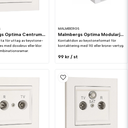
S
MALMBERGS
Malmbergs Optima Centrumplatta keystone vinklad, 2-vägs Vit
Malmbergs Optima Modularjack Keystone, Cat.6, UTP
ta för uttag av keystone-
Kontaktdon av keystoneformat för
es med dosskruv eller klor.
kontaktering med 110 eller krone-vertyg.
kombinationsramar.
99 kr
/ st