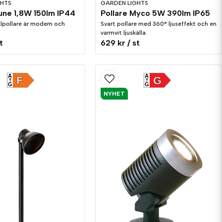
GHTS
GARDEN LIGHTS
une 1,8W 150lm IP44
Pollare Myco 5W 390lm IP65
lpollare är modern och
Svart pollare med 360° ljuseffekt och en
varmvit ljuskälla.
t
629 kr
/ st
A
A
F
G
G
G
NYHET