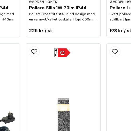
GARDEN LIGHTS
GARDEN LI
IP44
Pollare Silia 1W 70lm IP44
esign med
Pollare i rostfritt stål, rund design med
Svart pollar
öjd 440mm.
en varmvit/kallvit ljuskälla. Höjd 600mm.
ställbart ljus
225 kr
/ st
198 kr
/ s
A
G
G