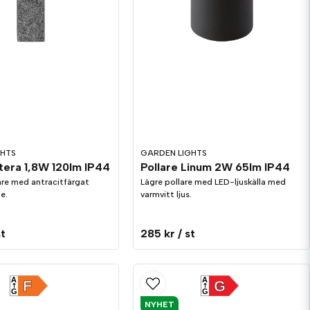
GHTS
GARDEN LIGHTS
tera 1,8W 120lm IP44
Pollare Linum 2W 65lm IP44
are med antracitfärgat
Lägre pollare med LED-ljuskälla med
e.
varmvitt ljus.
st
285 kr
/ st
A
A
F
G
G
G
NYHET