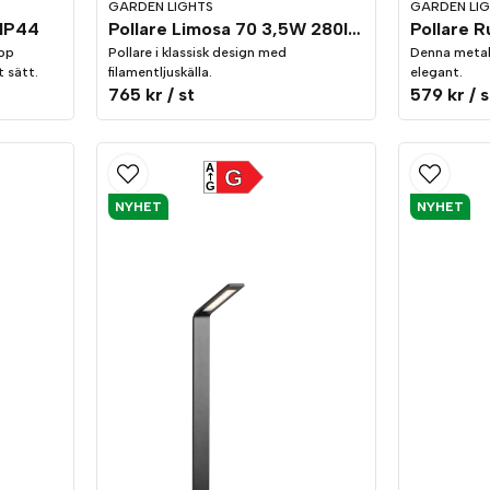
GARDEN LIGHTS
GARDEN LI
Pollare Limosa 70 3,5W 280lm IP44
 IP44
Pollare R
Pollare i klassisk design med
upp
Denna metal
filamentljuskälla.
t sätt.
elegant.
765 kr
/ st
579 kr
/ s
A
G
G
NYHET
NYHET