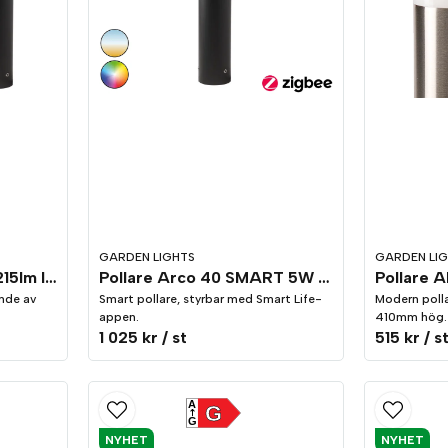
GARDEN LIGHTS
GARDEN LI
Pollare Arco 40 2,3W 215lm IP44
Pollare Arco 40 SMART 5W 94lm IP44
Pollare A
nde av
Smart pollare, styrbar med Smart Life-
Modern pollar
appen.
410mm hög.
1 025 kr
/ st
515 kr
/ s
A
G
G
NYHET
NYHET