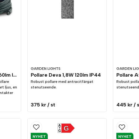
GARDEN LIGHTS
GARDEN LI
Pollare Lunia Svart 1W 60lm IP44 3-pack
Pollare Deva 1,8W 120lm IP44
Pollare A
llare
Robust pollare med antracitfärgat
Robust poll
t ljus, en
stenutseende.
stenutseend
ontakter
375 kr
/ st
445 kr
/ 
A
G
G
NYHET
NYHET