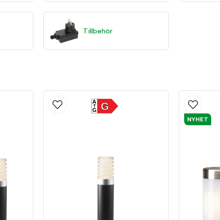
lacera lamporna, lägg kabeln bredvid dem och anslut transformatorn. Plu
Tillbehör
A
G
G
NYHET