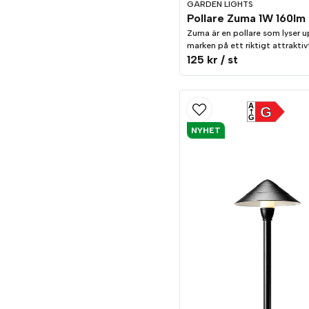
GARDEN LIGHTS
Pollare Zuma 1W 160lm
Zuma är en pollare som lyser 
marken på ett riktigt attraktiv
125 kr
/ st
A
G
G
NYHET