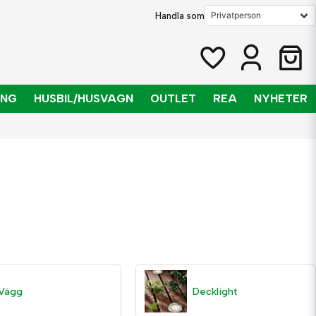
Handla som
ING
HUSBIL/HUSVAGN
OUTLET
REA
NYHETER
är vår, sommar, höst eller vinter, med 12-volts utomhusbelysning från
Vägg
Decklight