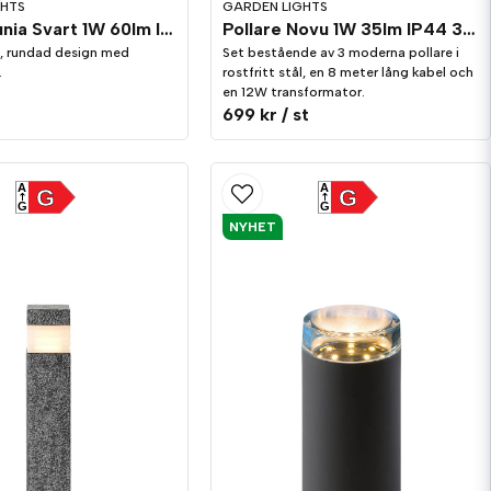
GHTS
GARDEN LIGHTS
Pollare Lunia Svart 1W 60lm IP44
Pollare Novu 1W 35lm IP44 3-pack
e, rundad design med
Set bestående av 3 moderna pollare i
.
rostfritt stål, en 8 meter lång kabel och
en 12W transformator.
t
699 kr
/ st
A
A
G
G
G
G
NYHET