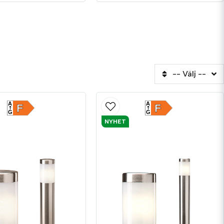
g & Play!
-- Välj --
A
A
F
F
G
G
NYHET