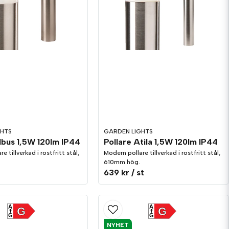
GHTS
GARDEN LIGHTS
lbus 1,5W 120lm IP44
Pollare Atila 1,5W 120lm IP44
e tillverkad i rostfritt stål,
Modern pollare tillverkad i rostfritt stål,
610mm hög.
t
639 kr
/ st
A
A
G
G
G
G
NYHET