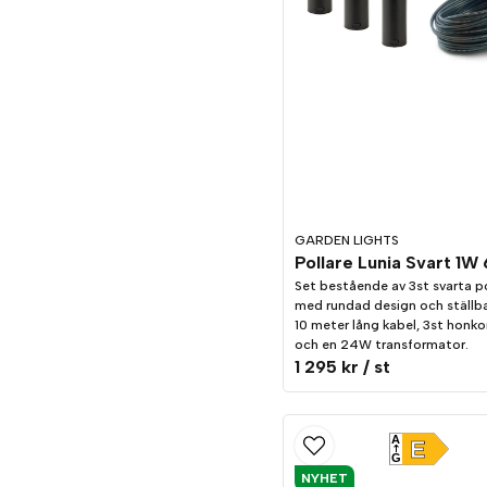
GARDEN LIGHTS
Set bestående av 3st svarta po
med rundad design och ställbar
10 meter lång kabel, 3st honk
och en 24W transformator.
1 295 kr
/ st
A
E
G
NYHET