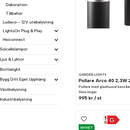
Dekoration
Tillbehör
Ludeco - 12V utebelysning
LightsOn Plug & Play
Heiconnect
Solcellslampor
Ljus & Lyktor
Bottlelight
GARDEN LIGHTS
Bygg Ditt Eget Upphäng
Pollare med glashuvud beståe
Växtbelysning
flera ringar.
995 kr
/ st
Industribelysning
A
G
G
NYHET