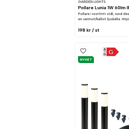
GARDEN LIGHTS
Pollare Lunia 1W 60lm 
Pollare i rostfritt stål, rund d
en varmvit/kallvit ljuskälla. H
198 kr
/ st
A
G
G
NYHET