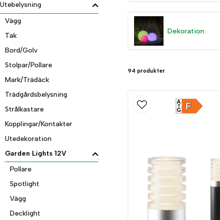
Utebelysning
Installera din egen trädgårdsbelysning
Vägg
Vår utomhusbelysning kan snabbt och enkelt anslutas av vem som helst. P
Dekoration
Tak
Bord/Golv
Stolpar/Pollare
94 produkter
Mark/Trädäck
Trädgårdsbelysning
A
F
Strålkastare
G
Kopplingar/Kontakter
Utedekoration
Garden Lights 12V
Pollare
Spotlight
Vägg
Decklight