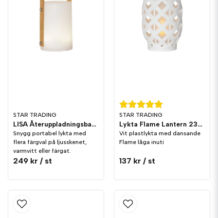
STAR TRADING
STAR TRADING
LISA Återuppladningsbar Lykta IP44
Lykta Flame Lantern 23cm Vit
Snygg portabel lykta med
Vit plastlykta med dansande
flera färgval på ljusskenet,
Flame låga inuti
varmvitt eller färgat.
249 kr
/ st
137 kr
/ st