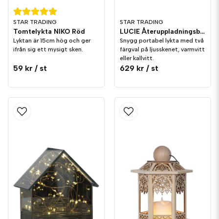
STAR TRADING
STAR TRADING
Tomtelykta NIKO Röd
LUCIE Återuppladningsbar Portabel Dekoration
Lyktan är 15cm hög och ger
Snygg portabel lykta med två
ifrån sig ett mysigt sken.
färgval på ljusskenet, varmvitt
eller kallvitt.
59 kr
/ st
629 kr
/ st