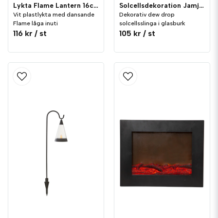
Lykta Flame Lantern 16cm Vit
Solcellsdekoration Jamjar
Vit plastlykta med dansande
Dekorativ dew drop
Flame låga inuti
solcellsslinga i glasburk
116 kr
/ st
105 kr
/ st