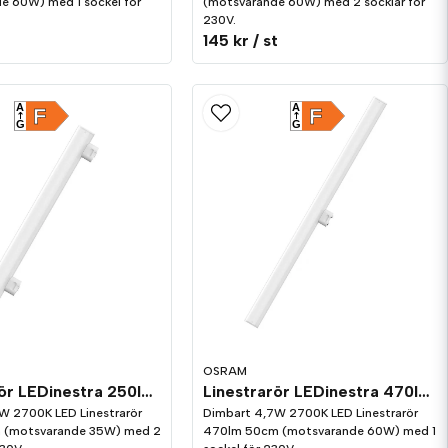
e 60W) med 1 sockel för
(motsvarande 60W) med 2 socklar för
230V.
t
145 kr
/ st
A
A
F
F
G
G
OSRAM
Linestrarör LEDinestra 250lm 2-sockel (S14s) 2700K Dim
Linestrarör LEDinestra 470lm 1-sockel (S14d) 2700K Dim
W 2700K LED Linestrarör
Dimbart 4,7W 2700K LED Linestrarör
 (motsvarande 35W) med 2
470lm 50cm (motsvarande 60W) med 1