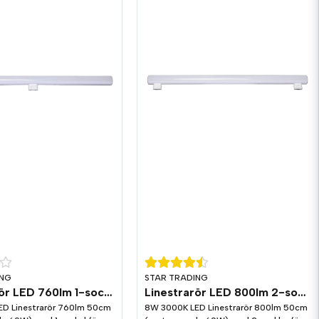
ING
STAR TRADING
Linestrarör LED 760lm 1-sockel (S14d) 3000K
Linestrarör LED 800lm 2-sockel (S14s) 3000K
D Linestrarör 760lm 50cm
8W 3000K LED Linestrarör 800lm 50cm