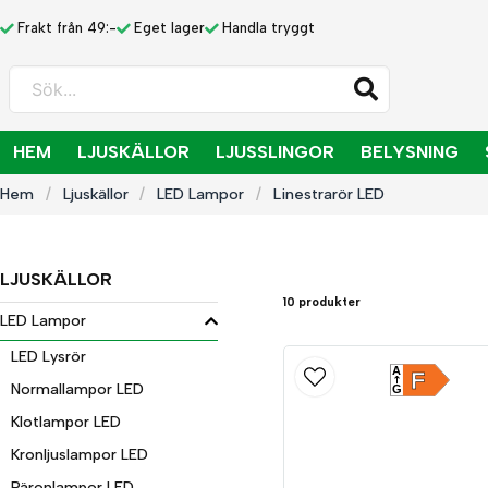
Frakt från 49:-
Eget lager
Handla tryggt
Sök...
HEM
LJUSKÄLLOR
LJUSSLINGOR
BELYSNING
Hem
Ljuskällor
LED Lampor
Linestrarör LED
LJUSKÄLLOR
10 produkter
LED Lampor
LED Lysrör
A
F
Normallampor LED
G
Klotlampor LED
Kronljuslampor LED
Päronlampor LED