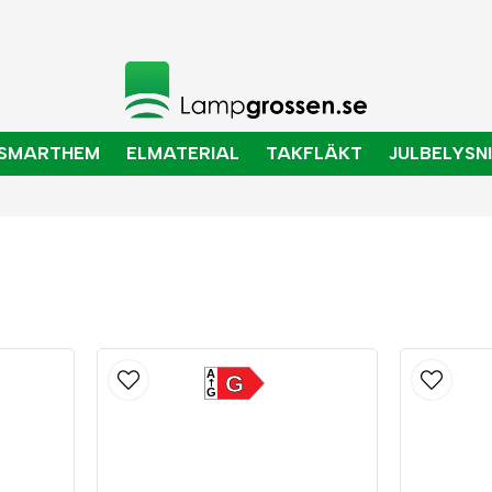
SMARTHEM
ELMATERIAL
TAKFLÄKT
JULBELYSN
A
G
G