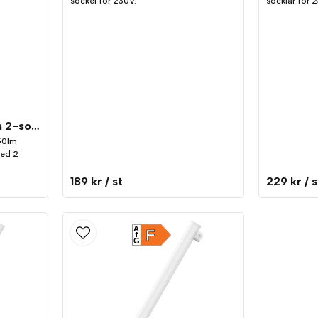
sockel för 230V.
socklar för 
Linestrarör LED 1450lm 2-sockel (S14s) 3000K
50lm
ed 2
189 kr
/ st
229 kr
/ s
A
F
G