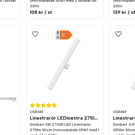
1 sockel
(motsvarande 35W) med 2 socklar för
(motsvarand
230V.
230V.
108 kr
/ st
139 kr
/ s
A
F
G
OSRAM
OSRAM
Linestrarör LEDinestra 275lm 1-sockel (S14d) 2700K Dim
Dimbart 3W 2700K LED Linestrarör
Dimbart 4,5
275lm 30cm (motsvarande 35W) med 1
250lm 30cm