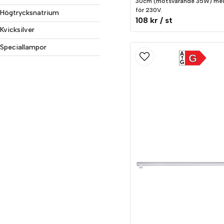
30cm (motsvarande 35W) med 
för 230V.
Högtrycksnatrium
108 kr
/ st
Kvicksilver
Speciallampor
A
G
G