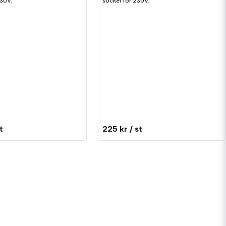
230V.
sockel för 230V.
t
225 kr
/ st