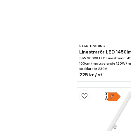
STAR TRADING
18W 3000K LED Linestrarör 14
100cm (motsvarande 120W) m
socklar för 230V.
225 kr
/ st
A
F
G