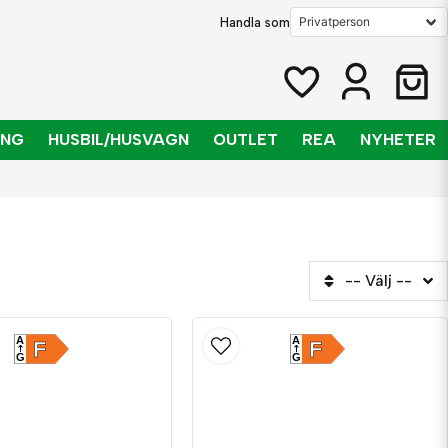
Handla som
ING
HUSBIL/HUSVAGN
OUTLET
REA
NYHETER
-- Välj --
A
A
F
F
G
G