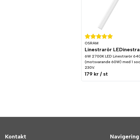
OSRAM
6W 2700K LED Linestrarör 6
(motsvarande 60W) med 1 sock
230V.
179 kr
/ st
Kontakt
Navigering