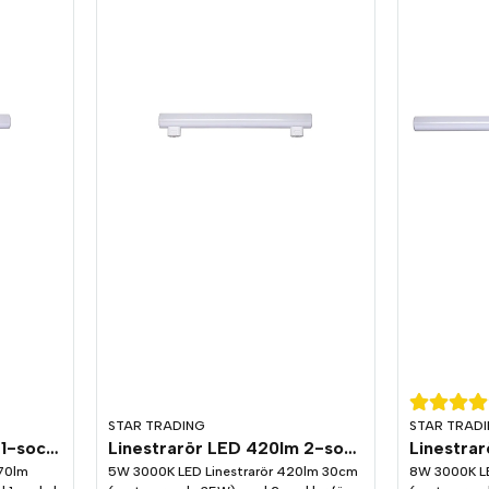
STAR TRADING
STAR TRAD
Linestrarör LED 570lm 1-sockel (S14d) 3000K
Linestrarör LED 420lm 2-sockel (S14s) 3000K
570lm
5W 3000K LED Linestrarör 420lm 30cm
8W 3000K LE