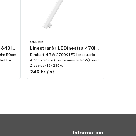
OSRAM
Linestrarör LEDinestra 640lm 1-sockel (S14d) 2700K
Linestrarör LEDinestra 470lm 2-sockel (S14s) 2700K Dim
40lm 50cm
Dimbart 4,7W 2700K LED Linestrarör
el för
470lm 50cm (motsvarande 60W) med
2 socklar för 230V.
249 kr
/ st
Information