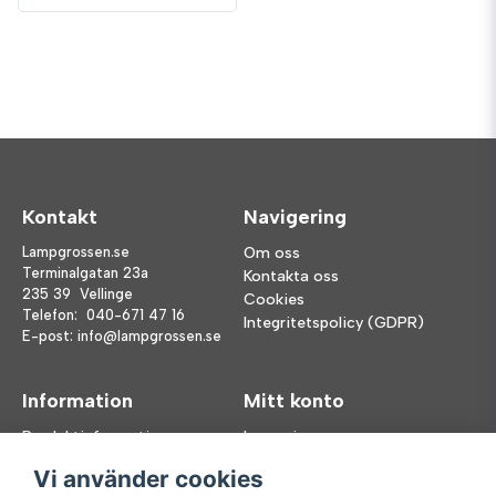
Kontakt
Navigering
Lampgrossen.se
Om oss
Terminalgatan 23a
Kontakta oss
235 39 Vellinge
Cookies
Telefon:
040-671 47 16
Integritetspolicy (GDPR)
E-post:
info@lampgrossen.se
Information
Mitt konto
Produktinformation
Logga in
Köpvillkor
Registrera dig
Vi använder cookies
FAQ
Glömt lösenord?