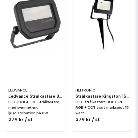
LEDVANCE
HEITRONIC
Ledvance Strålkastare 8W/830
Strålkastare Kingston 15W RGB + CCT Markspjut IP65
FLOODLIGHT 10 Strålkastare
LED-strålkastare BOLTON
med symmetrisk
RGB + CCT svart markspjut 15
ljusdistribution på 8W
watt
279 kr
/ st
379 kr
/ st