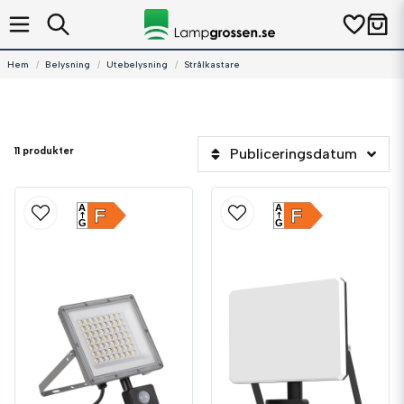
Hem
Belysning
Utebelysning
Strålkastare
11 produkter
Publiceringsdatum
A
A
F
F
G
G