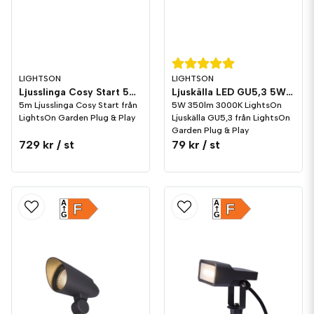
LIGHTSON
LIGHTSON
Ljusslinga Cosy Start 5m LightsOn Garden Plug & Play
Ljuskälla LED GU5,3 5W 350lm 3000K LightsOn Garden Plug & Play
5m Ljusslinga Cosy Start från
5W 350lm 3000K LightsOn
LightsOn Garden Plug & Play
Ljuskälla GU5,3 från LightsOn
Garden Plug & Play
729 kr
/ st
79 kr
/ st
A
A
F
F
G
G