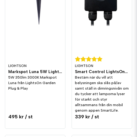
LIGHTSON
LIGHTSON
Markspot Luna 5W LightsOn Garden Plug & Play
Smart Control LightsOn Garden Plug & Play
5W 350lm 3000K Markspot
Bestäm när du vill att
Luna från LightsOn Garden
belysningen ska slås på/av
Plug & Play
samt ställ in dimringsnivån om
du tycker att lamporna lyser
för starkt och styr
alltsammans från din mobil
genom appen SmartLife.
495 kr
/ st
339 kr
/ st