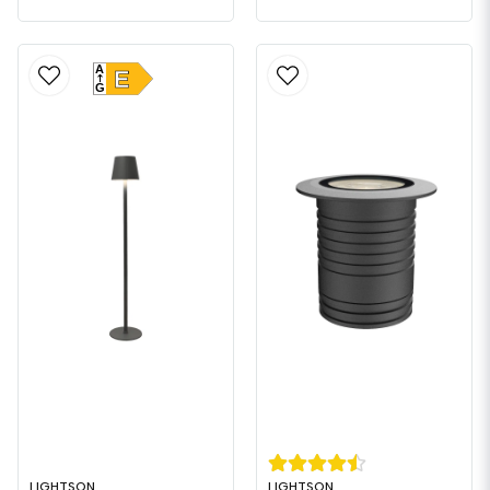
A
E
G
LIGHTSON
LIGHTSON