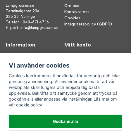
Lampgrossen.se
Om oss
Terminalgatan 23a
Kontakta oss
235 39 Vellinge
Cookies
Telefon:
040-671 47 16
Integritetspolicy (GDPR)
E-post:
info@lampgrossen.se
Information
Mitt konto
Produktinformation
Logga in
Köpvillkor
Registrera dig
Vi använder cookies
FAQ
Glömt lösenord?
Våra varumärken
Cookies kan komma att användas för personlig och icke
personlig annonsering. Vi använder cookies för att vår
Följ oss
Handla enkelt
webbplats skall fungera och erbjuda dig bästa
upplevelse. Bekräfta ditt samtycke genom att trycka på
Facebook
godkänn alla eller anpassa via inställningar. Läs mer om
Instagram
vår
cookie policy
Enkla leveranser
Godkänn alla