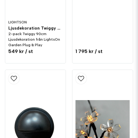
LIGHTSON
Ljusdekoration Twiggy 90cm 2-pack LightsOn Garden Plug & Play
2-pack Twiggy 90cm
Ljusdekoration från LightsOn
Garden Plug & Play
549 kr
/ st
1 795 kr
/ st