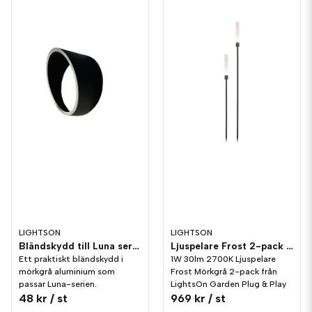
LIGHTSON
LIGHTSON
Bländskydd till Luna serien LightsOn Garden Plug & Play
Ljuspelare Frost 2-pack LightsOn Garden Plug & Play
Ett praktiskt bländskydd i
1W 30lm 2700K Ljuspelare
mörkgrå aluminium som
Frost Mörkgrå 2-pack från
passar Luna-serien.
LightsOn Garden Plug & Play
48 kr
/ st
969 kr
/ st