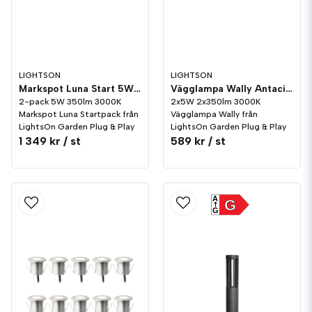
LIGHTSON
LIGHTSON
Markspot Luna Start 5W LightsOn Garden Plug & Play
Vägglampa Wally Antacit 2x5W LightsOn Garden Plug & Play
2-pack 5W 350lm 3000K
2x5W 2x350lm 3000K
Markspot Luna Startpack från
Vägglampa Wally från
LightsOn Garden Plug & Play
LightsOn Garden Plug & Play
1 349 kr
/ st
589 kr
/ st
A
G
G