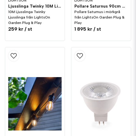
LIGHTSON
LIGHTSON
Ljusslinga Twinky 10M LightsOn Garden Plug & Play
Pollare Saturnus 90cm Mörkgrå 3W LightsOn Garden Plug & Play
10M Ljusslinga Twinky
Pollare Saturnus i mörkgrå
Ljusslinga från LightsOn
från LightsOn Garden Plug &
Garden Plug & Play
Play
259 kr
/ st
1 895 kr
/ st