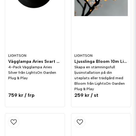
LIGHTSON
LIGHTSON
Vägglampa Aries Svart 4-pack LightsOn Garden Plug & Play
Ljusslinga Bloom 10m LightsOn Garden Plug & Play
4-Pack Vägglampa Aries
Skapa en stämningsfull
Silver från LightsOn Garden
ljusinstallation på din
Plug & Play
uteplats eller trädgård med
Bloom från LightsOn Garden
Plug & Play
759 kr
/ frp
259 kr
/ st