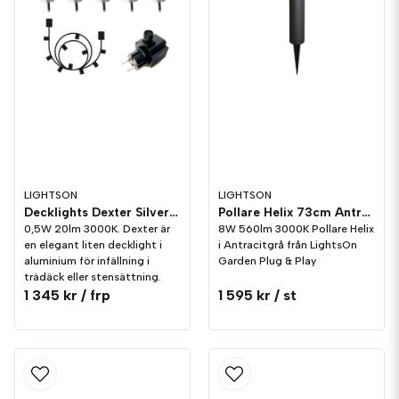
LIGHTSON
LIGHTSON
Decklights Dexter Silver 10-pack LightsOn Garden Plug & Play
Pollare Helix 73cm Antracitgrå 8W LightsOn Garden Plug & Play
0,5W 20lm 3000K. Dexter är
8W 560lm 3000K Pollare Helix
en elegant liten decklight i
i Antracitgrå från LightsOn
aluminium för infällning i
Garden Plug & Play
trädäck eller stensättning.
1 345 kr
/ frp
1 595 kr
/ st