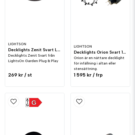
LIGHTSON
LIGHTSON
Decklights Zenit Svart LightsOn Garden Plug & Play
Decklights Orion Svart 10-pack IP65 LightsOn Garden Plug & Play
Decklights Zenit Svart från
Orion är en nättare decklight
LightsOn Garden Plug & Play
för infällning i altan eller
stensättning.
269 kr
/ st
1 595 kr
/ frp
A
G
G