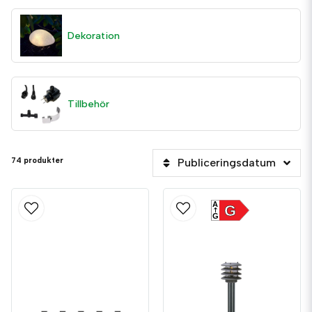
• Pollare
• Trädäck
Dekoration
• Väggbelysning
Tillbehör
74 produkter
Publiceringsdatum
A
G
G