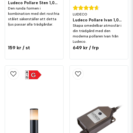
Ludeco Pollare Sten 1,0W 90lm IP44
Den runda formen i
kombination med det rostfria
LUDECO
stålet säkerställer att detta
Ludeco Pollare Ivan 1,0W 90lm IP44 3-pack
ljus passar alla trädgårdar.
Skapa omedelbar atmosfär i
din trädgård med den
moderna pollaren Ivan från
Ludeco.
159 kr
/ st
649 kr
/ frp
A
G
G