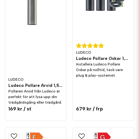
LUDECO
Ludeco Pollare Oskar 1,5W 150lm IP44 3-pack
Installera Ludeco Pollare
Oskar på nolltid, tack vare
plug & play-systemet.
LUDECO
Ludeco Pollare Arvid 1,5W 150lm IP44
Pollaren Arvid från Ludeco är
perfekt för att lysa upp din
trädgårdsgång eller trädgård.
169 kr
/ st
679 kr
/ frp
A
A
F
G