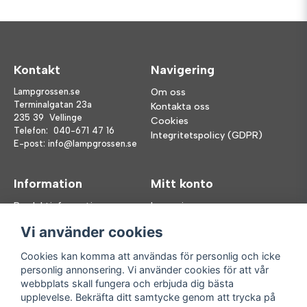
Kontakt
Navigering
Lampgrossen.se
Om oss
Terminalgatan 23a
Kontakta oss
235 39 Vellinge
Cookies
Telefon:
040-671 47 16
Integritetspolicy (GDPR)
E-post:
info@lampgrossen.se
Information
Mitt konto
Produktinformation
Logga in
Köpvillkor
Registrera dig
Vi använder cookies
FAQ
Glömt lösenord?
Våra varumärken
Cookies kan komma att användas för personlig och icke
personlig annonsering. Vi använder cookies för att vår
Följ oss
Handla enkelt
webbplats skall fungera och erbjuda dig bästa
upplevelse. Bekräfta ditt samtycke genom att trycka på
Facebook