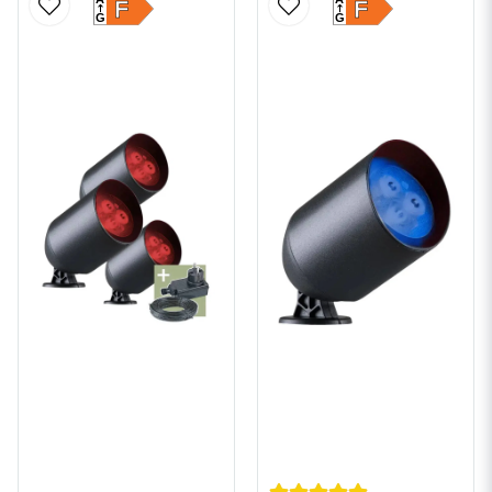
F
F
G
G