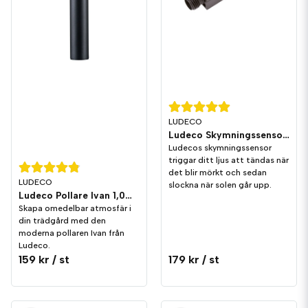
LUDECO
Ludeco Skymningssensor IP44
Ludecos skymningssensor
triggar ditt ljus att tändas när
det blir mörkt och sedan
LUDECO
slockna när solen går upp.
Ludeco Pollare Ivan 1,0W 90lm IP44
Skapa omedelbar atmosfär i
din trädgård med den
moderna pollaren Ivan från
Ludeco.
159 kr
/ st
179 kr
/ st