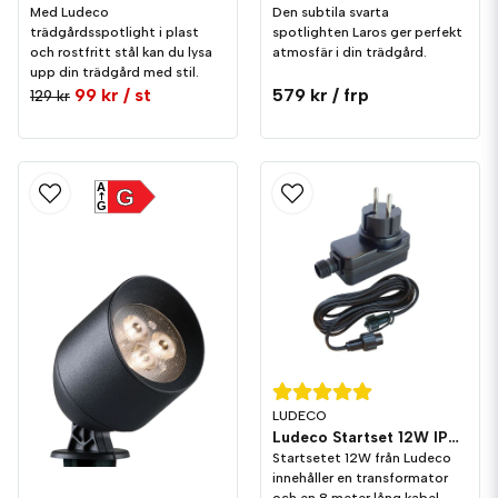
Med Ludeco
Den subtila svarta
trädgårdsspotlight i plast
spotlighten Laros ger perfekt
och rostfritt stål kan du lysa
atmosfär i din trädgård.
upp din trädgård med stil.
99 kr
/ st
579 kr
/ frp
129 kr
A
G
G
LUDECO
Ludeco Startset 12W IP44
Startsetet 12W från Ludeco
innehåller en transformator
och en 8 meter lång kabel.