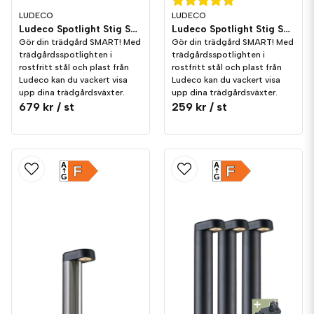
LUDECO
LUDECO
Ludeco Spotlight Stig Smart 1,7W 120lm IP44 3-pack
Ludeco Spotlight Stig Smart 1,7W 120lm IP44
Gör din trädgård SMART! Med
Gör din trädgård SMART! Med
trädgårdsspotlighten i
trädgårdsspotlighten i
rostfritt stål och plast från
rostfritt stål och plast från
Ludeco kan du vackert visa
Ludeco kan du vackert visa
upp dina trädgårdsväxter.
upp dina trädgårdsväxter.
679 kr
/ st
259 kr
/ st
A
A
F
F
G
G