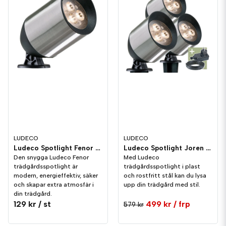
LUDECO
LUDECO
Ludeco Spotlight Fenor 1,5W 150lm IP44
Ludeco Spotlight Joren 1W 90lm IP44 3-pack
Den snygga Ludeco Fenor
Med Ludeco
trädgårdsspotlight är
trädgårdsspotlight i plast
modern, energieffektiv, säker
och rostfritt stål kan du lysa
och skapar extra atmosfär i
upp din trädgård med stil.
din trädgård.
129 kr
/ st
499 kr
/ frp
579 kr