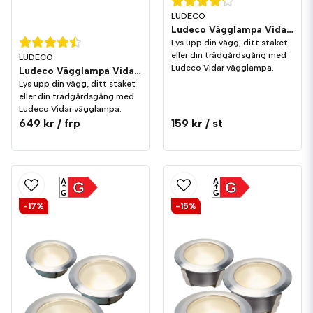
LUDECO
Ludeco Vägglampa Vidar 1,0W 90lm IP44
Lys upp din vägg, ditt staket
eller din trädgårdsgång med
LUDECO
Ludeco Vidar vägglampa.
Ludeco Vägglampa Vidar 1,0W 90lm IP44 3-pack
Lys upp din vägg, ditt staket
eller din trädgårdsgång med
Ludeco Vidar vägglampa.
649 kr
/ frp
159 kr
/ st
A
A
G
G
G
G
-17%
-15%