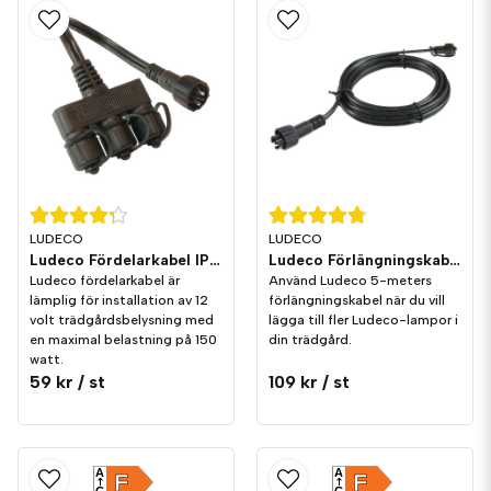
LUDECO
LUDECO
Ludeco Fördelarkabel IP44
Ludeco Förlängningskabel 5m IP44
Ludeco fördelarkabel är
Använd Ludeco 5-meters
lämplig för installation av 12
förlängningskabel när du vill
volt trädgårdsbelysning med
lägga till fler Ludeco-lampor i
en maximal belastning på 150
din trädgård.
watt.
59 kr
/ st
109 kr
/ st
A
A
F
F