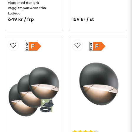
vägg med den grå
vägglampan Aron från
Ludeco.
649 kr
/ frp
159 kr
/ st
A
A
F
F
G
G