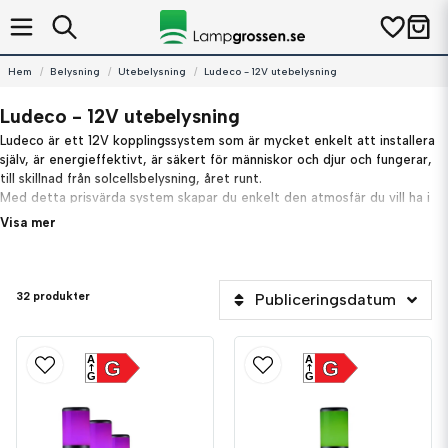
Hem
Belysning
Utebelysning
Ludeco - 12V utebelysning
Ludeco - 12V utebelysning
Ludeco är ett 12V kopplingssystem som är mycket enkelt att installera
själv, är energieffektivt, är säkert för människor och djur och fungerar,
till skillnad från solcellsbelysning, året runt.
Med detta prisvärda system skapar du enkelt den atmosfär du vill ha i
din trädgård.
Visa mer
Anslut enkelt och njut av din trädgård året runt!
Placera lamporna i din trädgård och lägg huvudkabeln längs lamporna
32 produkter
Publiceringsdatum
mot eluttaget.
Anslut lamporna till huvudkabeln genom att använda kontakten som
redan finns på själva lampans kabel.
Sätt slutligen in transformatorn i uttaget.
A
A
G
G
G
G