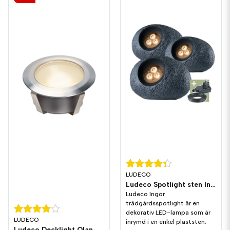
LUDECO
Ludeco Spotlight sten Ingor 1,5W 150lm IP44 3-pack
Ludeco Ingor
trädgårdsspotlight är en
dekorativ LED-lampa som är
LUDECO
inrymd i en enkel plaststen.
Ludeco Decklight Olan 40 0,25W 16lm IP44