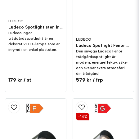
LUDECO
Ludeco Spotlight sten Ingor 1,5W 150lm IP44
Ludeco Ingor
trädgårdsspotlight är en
LUDECO
dekorativ LED-lampa som är
Ludeco Spotlight Fenor 1,5W 150lm IP44 3-pack
inrymd i en enkel plaststen.
Den snygga Ludeco Fenor
trädgårdsspotlight är
modern, energieffektiv, säker
och skapar extra atmosfär i
din trädgård.
179 kr
/ st
579 kr
/ frp
A
A
F
G
G
G
-14%