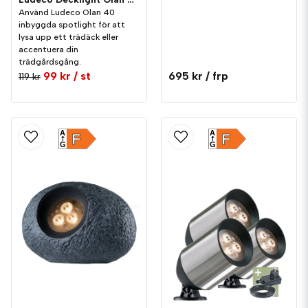
Använd Ludeco Olan 40
inbyggda spotlight för att
lysa upp ett trädäck eller
accentuera din
trädgårdsgång.
99 kr
/ st
695 kr
/ frp
119 kr
A
A
F
F
G
G