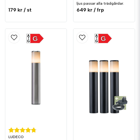
ljus passar alla trädgårdar.
179 kr
/ st
649 kr
/ frp
A
A
G
G
G
G
LUDECO