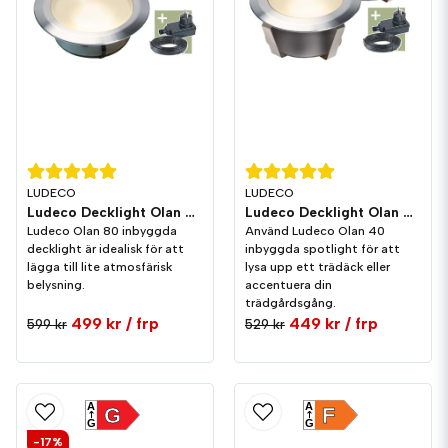
LUDECO
LUDECO
Ludeco Decklight Olan 80 0,5W 48lm IP44 3-pack
Ludeco Decklight Olan 40 0,25W 16lm IP44 3-pack
Ludeco Olan 80 inbyggda
Använd Ludeco Olan 40
decklight är idealisk för att
inbyggda spotlight för att
lägga till lite atmosfärisk
lysa upp ett trädäck eller
belysning.
accentuera din
trädgårdsgång.
499 kr
/ frp
449 kr
/ frp
599 kr
529 kr
A
A
G
F
G
G
-17%