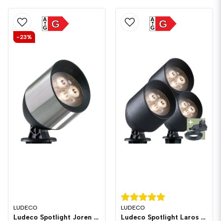
A
A
G
G
G
G
-23%
LUDECO
LUDECO
Ludeco Spotlight Joren 1,0W 90lm IP44
Ludeco Spotlight Laros 1W 90lm IP44 3-pack