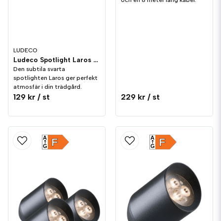
LUDECO
Ludeco Spotlight Laros 1,0W 90lm IP44
Den subtila svarta
spotlighten Laros ger perfekt
atmosfär i din trädgård.
129 kr
/ st
229 kr
/ st
A
A
F
F
G
G