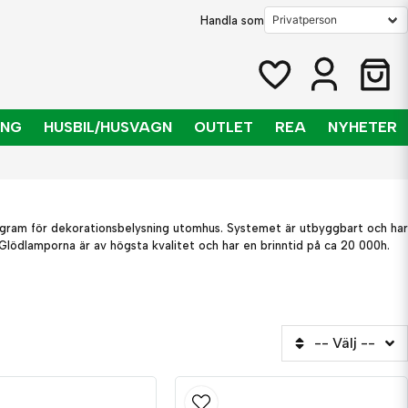
Handla som
ING
HUSBIL/HUSVAGN
OUTLET
REA
NYHETER
rogram för dekorationsbelysning utomhus. Systemet är utbyggbart och har
. Glödlamporna är av högsta kvalitet och har en brinntid på ca 20 000h.
-- Välj --