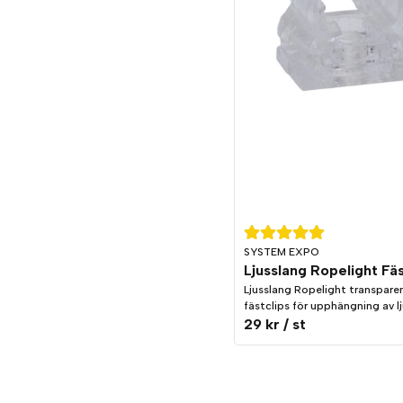
SYSTEM EXPO
Ljusslang Ropelight transpare
fästclips för upphängning av l
29 kr
/ st