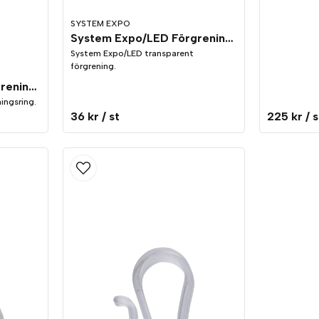
SYSTEM EXPO
System Expo/LED Förgrening T Transparent
System Expo/LED transparent
förgrening.
System Expo/LED Förgrening Ring Svart
ingsring.
36 kr
/ st
225 kr
/ s