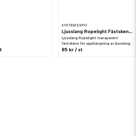
SYSTEM EXPO
Ljusslang Ropelight Fästskena Transparent, 10-pack
Ljusslang Ropelight transparent
fästskena för upphängning av ljusslang.
t
85 kr
/ st