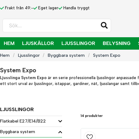
Frakt från 49:-
Eget lager
Handla tryggt
Sök...
HEM
LJUSKÄLLOR
LJUSSLINGOR
BELYSNING
Hem
Ljusslingor
Byggbara system
System Expo
System Expo
Ljusslinga System Expo
är en serie professionella ljusslingor anpassad
ett stort urval av ljusslingor, istappar, gardiner, nät, ljusslangar samt 
LJUSSLINGOR
14 produkter
Flatkabel E27/E14/B22
Byggbara system