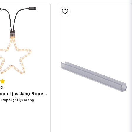
PO
System Expo Ljusslang Ropelight Stjärna
 Ropelight ljusslang