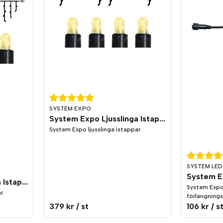
SYSTEM EXPO
System Expo Ljusslinga Istappar 2x1m
System Expo ljusslinga istappar.
SYSTEM LED
System Expo Ljusslinga Istappar 3x0,4m
System Expo
r.
förlängnings
379 kr
/ st
106 kr
/ s