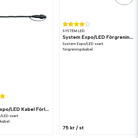
SYSTEM LED
System Expo/LED Förgrening T Svart
System Expo/LED svart
förgreningskabel.
System Expo/LED Kabel Förlängning Svart
/LED svart
kabel.
t
75 kr
/ st