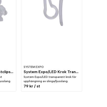
SYSTEM EXPO
Ljusslang Ropelight Fästclips Transparent, 10-pack
System Expo/LED Krok Transparent, 10-pack
nt
System Expo/LED transparent krok för
jusslang.
upphängning av slinga/ljusslang.
79 kr
/ st