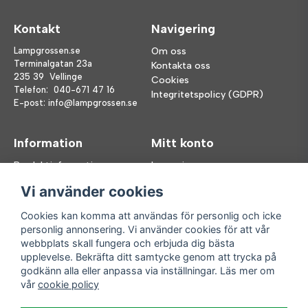
Kontakt
Navigering
Lampgrossen.se
Om oss
Terminalgatan 23a
Kontakta oss
235 39 Vellinge
Cookies
Telefon:
040-671 47 16
Integritetspolicy (GDPR)
E-post:
info@lampgrossen.se
Information
Mitt konto
Produktinformation
Logga in
Köpvillkor
Registrera dig
Vi använder cookies
FAQ
Glömt lösenord?
Våra varumärken
Cookies kan komma att användas för personlig och icke
personlig annonsering. Vi använder cookies för att vår
Följ oss
Handla enkelt
webbplats skall fungera och erbjuda dig bästa
upplevelse. Bekräfta ditt samtycke genom att trycka på
Facebook
godkänn alla eller anpassa via inställningar. Läs mer om
Instagram
vår
cookie policy
Enkla leveranser