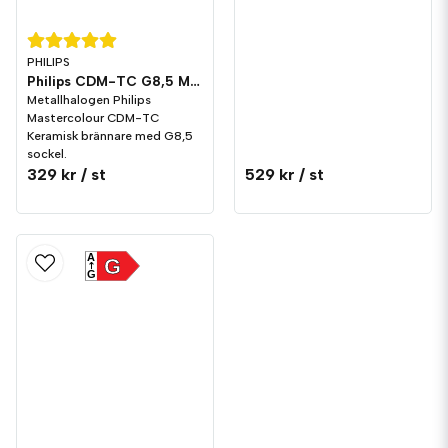
PHILIPS
Philips CDM-TC G8,5 Metallhalogen
Metallhalogen Philips
Mastercolour CDM-TC
Keramisk brännare med G8,5
sockel.
329 kr
/ st
529 kr
/ st
A
G
G