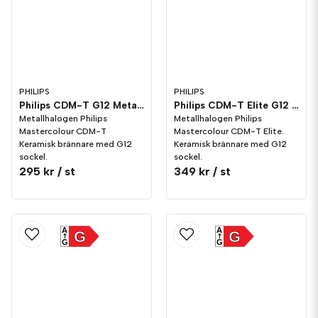
utomhusbelysning: strålkastarbelysning och belysning av gågator
PHILIPS
PHILIPS
Philips CDM-T G12 Metallhalogen
Philips CDM-T Elite G12 Metallhalogen
Metallhalogen Philips
Metallhalogen Philips
Mastercolour CDM-T
Mastercolour CDM-T Elite.
Keramisk brännare med G12
Keramisk brännare med G12
sockel.
sockel.
295 kr
/ st
349 kr
/ st
A
A
G
G
G
G