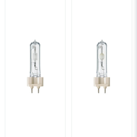
Dessa lampor ger
ett
mycket högt
ljusutbyte
och en
lång
livslängd
.
För att tända
och driva
dessa lampor
krävs
lämpliga
tänddon
och
tändare
som med
sina
spänningstoppar
(upp till
4,5kV
) kan
starta
lampan.
Philips MASTERColour CDM-T . CDM-TC . CDM-
TD . CDM-Tm
En serie kompakta urladdningslampor med stabil ljusfärg under
livslängden och ett gnistrande ljus
Fördelar
• Stabil ljusfärg under hela livslängden
• Högt ljusutbyte ger låga driftkostnader samt låg värmeutveckling
• Lång livslängd jämfört med glöd- och halogenlampor
• Relativt låg värmestrålning ger bättre komfort för kunder och personal
• Samtliga produktutföranden har UV-skydd för att minimera risken för
blekning Funktioner
• Färgtemperatur Varmvit (3000 K) eller Vit (4200 K)
• Färgåtergivning, bra (3000 K: R
>80) till mycket bra (4200 K: R
>90)
a
a
• Hög ljusintensitet tack vare kort axiell ljusbåge och kompakta
lampmått
Användning
• Butiker, skyltfönster, kontor och offentliga byggnader • Dekorativ