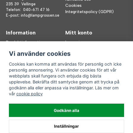
235 39 Vellinge
Cookies
Telefon:
040-671 47 16
Integritetspolicy (GDPR)
E-post:
info@lampgrossen.se
Information
Mitt konto
Produktinformation
Logga in
Köpvillkor
Registrera dig
Vi använder cookies
FAQ
Glömt lösenord?
Våra varumärken
Cookies kan komma att användas för personlig och icke
personlig annonsering. Vi använder cookies för att vår
Följ oss
Handla enkelt
webbplats skall fungera och erbjuda dig bästa
upplevelse. Bekräfta ditt samtycke genom att trycka på
Facebook
godkänn alla eller anpassa via inställningar. Läs mer om
Instagram
vår
cookie policy
Enkla leveranser
Godkänn alla
Inställningar