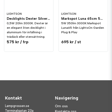
LIGHTSON
LIGHTSON
Decklights Dexter Silver 5-pack LightsOn Garden Plug & Play
Markspot Luna 65cm 5W LightsOn Garden Plug & Play
0,5W 20lm 3000K. Dexter är
5W 350lm 3000K Markspot
en elegant liten decklight i
Luna65 från LightsOn Garden
aluminium för infällning i
Plug & Play
trädäck eller stensättning.
575 kr
/ frp
695 kr
/ st
Kontakt
Navigering
Lampgrossen.se
Om oss
Terminalgatan 23a
Kontakta oss