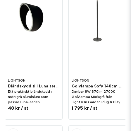
LIGHTSON
LIGHTSON
Bländskydd till Luna serien LightsOn Garden Plug & Play
Golvlampa Sofy 140cm 8W Dim LightsOn Garden Plug & Play
Ett praktiskt bländskydd i
Dimbar 8W 870lm 2700K
mörkgrå aluminium som
Golvlampa Mörkgrå från
passar Luna-serien.
LightsOn Garden Plug & Play
48 kr
/ st
1 795 kr
/ st