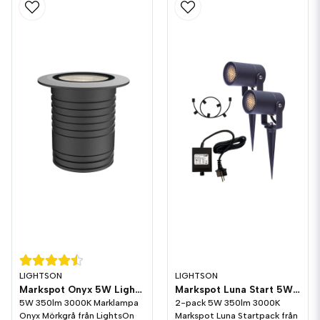
LIGHTSON
LIGHTSON
Markspot Onyx 5W LightsOn Garden Plug & Play
Markspot Luna Start 5W LightsOn Garden Plug & Play
5W 350lm 3000K Marklampa
2-pack 5W 350lm 3000K
Onyx Mörkgrå från LightsOn
Markspot Luna Startpack från