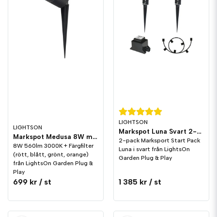
LIGHTSON
LIGHTSON
Markspot Luna Svart 2-pack Start Pack 5W LightsOn Garden Plug & Play
Markspot Medusa 8W med färgfilter LightsOn Garden Plug & Play
2-pack Marksport Start Pack
8W 560lm 3000K + Färgfilter
Luna i svart från LightsOn
(rött, blått, grönt, orange)
Garden Plug & Play
från LightsOn Garden Plug &
Play
699 kr
/ st
1 385 kr
/ st