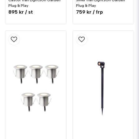
Castor från LightsOn Garden
Silver från LightsOn Garden
Plug & Play
Plug & Play
895 kr
/ st
759 kr
/ frp