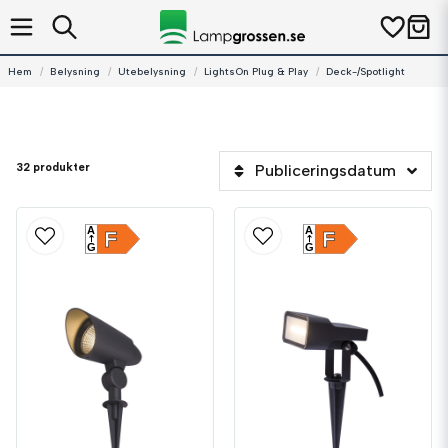
Hem
Belysning
Utebelysning
LightsOn Plug & Play
Deck-/Spotlight
32 produkter
Publiceringsdatum
A
A
F
F
G
G