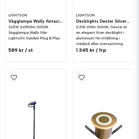
LIGHTSON
LIGHTSON
Vägglampa Wally Antacit 2x5W LightsOn Garden Plug & Play
Decklights Dexter Silver 10-pack LightsOn Garden Plug & Play
2x5W 2x350lm 3000K
0,5W 20lm 3000K. Dexter är
Vägglampa Wally från
en elegant liten decklight i
LightsOn Garden Plug & Play
aluminium för infällning i
trädäck eller stensättning.
589 kr
/ st
1 345 kr
/ frp