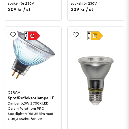
sockel för 230V.
sockel för 230V.
209 kr
/ st
209 kr
/ st
A
A
G
E
G
G
OSRAM
Spot/Reflektorlampa LED 355lm GU5,3 2700K Dim
Dimbar 6,3W 2700K LED
Osram Parathom PRO
Spotlight MR16 355lm med
GU5,3 sockel för 12V.