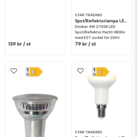
STAR TRADING
Spot/Reflektorlampa LED 380lm E27 2700K Dim
Dimbar 4W 2700K LED
Spot/Reflektor Par20 380lm
med E27 sockel för 230V.
139 kr
/ st
79 kr
/ st
A
A
E
E
G
G
STAR TRADING