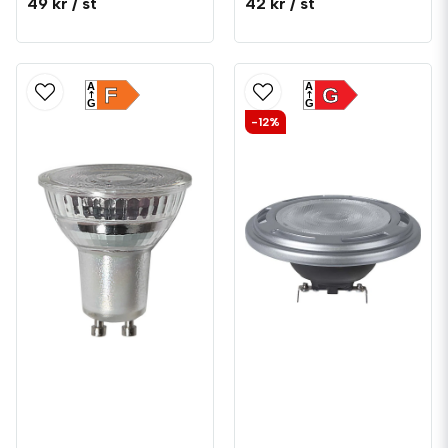
49 kr
/ st
42 kr
/ st
A
A
F
G
G
G
-12%