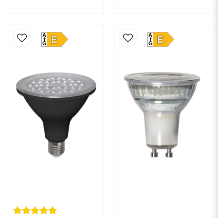
A
A
E
E
G
G