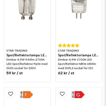
STAR TRADING
STAR TRADING
Spot/Reflektorlampa LED 540lm GU10 2700K Dim
Spot/Reflektorlampa LED 680lm GU5,3 2700K Dim
Dimbar 4,9W 540lm 2700K
Dimbar 4,9W 2700K LED
LED Spot/Reflektor Par16 med
Spot/Reflektor MR16 680lm
GU10 sockel för 230V.
med GU5,3 sockel för 12V.
59 kr
/ st
62 kr
/ st
A
A
F
G
G
G