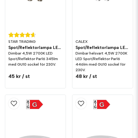
STAR TRADING
CALEX
Spot/Reflektorlampa LED 345lm GU10 2700K Dim
Spot/Reflektorlampa LED 400lm GU10 2700K Dim
Dimbar 4,5W 2700K LED
Dimbar helsvart 4,5W 2700K
Spot/Reflektor Par16 345lm
LED Spot/Reflektor Par16
med GU10 sockel för 230V.
446lm med GU10 sockel för
230V.
45 kr
/ st
48 kr
/ st
A
A
G
G
G
G