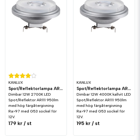
KANLUX
KANLUX
Spot/Reflektorlampa AR111 LED 950lm G53 2700K Dim
Spot/Reflektorlampa AR111 LED 950lm G53 4000K Dim
Dimbar 12W 2700K LED
Dimbar 12W 4000K kallvit LED
Spot/Reflektor AR111 950lm
Spot/Reflektor AR111 950lm
med hög färgåtergivning
med hög färgåtergivning
Ra>97 med G53 sockel för
Ra>97 med G53 sockel för
12V.
12V.
179 kr
/ st
195 kr
/ st