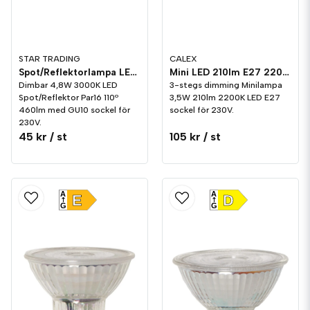
STAR TRADING
CALEX
Spot/Reflektorlampa LED 460lm GU10 3000K Dim
Mini LED 210lm E27 2200K 3-stegs dimming
Dimbar 4,8W 3000K LED
3-stegs dimming Minilampa
Spot/Reflektor Par16 110º
3,5W 210lm 2200K LED E27
460lm med GU10 sockel för
sockel för 230V.
230V.
45 kr
/ st
105 kr
/ st
A
A
E
D
G
G