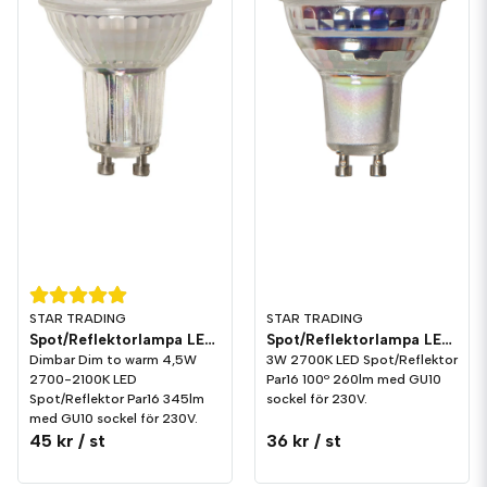
STAR TRADING
STAR TRADING
Spot/Reflektorlampa LED 345lm GU10 2700-2100K Dim to warm
Spot/Reflektorlampa LED 260lm GU10 2700K
Dimbar Dim to warm 4,5W
3W 2700K LED Spot/Reflektor
2700-2100K LED
Par16 100º 260lm med GU10
Spot/Reflektor Par16 345lm
sockel för 230V.
med GU10 sockel för 230V.
45 kr
/ st
36 kr
/ st