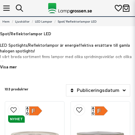
Hem
Ljuskällor
LED Lampor
Spot/ Reflektorlampor LED
Spot/Reflektorlampor LED
LED Spotlights/Reflektorlampor är energieffektiva ersättare till gamla
halogen spotlights!
I vårt breda sortiment finns lampor med olika spridningsvinklar och olika
färgtemperaturer
.
Visa mer
Flera modeller är dimbara.
103 produkter
Publiceringsdatum
A
A
F
F
G
G
NYHET