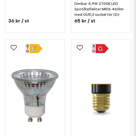
Dimbar 4,9W 2700K LED
Spot/Reflektor MR16 460lm
med GU5,3 sockel för 12V.
36 kr
/ st
65 kr
/ st
A
A
E
G
G
G