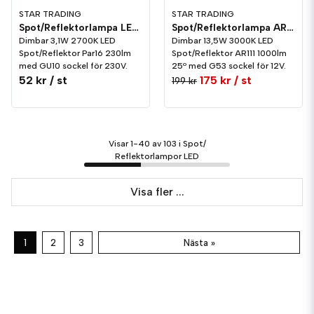
STAR TRADING
STAR TRADING
Spot/Reflektorlampa LED 230lm GU10 2700K Dim
Spot/Reflektorlampa AR111 LED 1000lm G53 3000K Dim
Dimbar 3,1W 2700K LED
Dimbar 13,5W 3000K LED
Spot/Reflektor Par16 230lm
Spot/Reflektor AR111 1000lm
med GU10 sockel för 230V.
25º med G53 sockel för 12V.
52 kr
/ st
175 kr
/ st
199 kr
Visar 1-40 av 103 i Spot/
Reflektorlampor LED
Visa fler ...
1
2
3
Nästa »