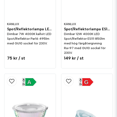
KANLUX
KANLUX
Spot/Reflektorlampa LED 495lm GU10 4000K Dim
Spot/Reflektorlampa ES111 LED 850lm GU10 4000K Dim
Dimbar 7W 4000K kallvit LED
Dimbar 12W 4000K LED
Spot/Reflektor Par16 495lm
Spot/Reflektor ES111 850lm
med GU10 sockel för 230V.
med hög färgåtergivning
Ra>97 med GU10 sockel för
230V.
75 kr
/ st
149 kr
/ st
A
A
A
G
G
G