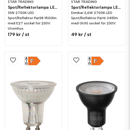
STAR TRADING
STAR TRADING
Spot/Reflektorlampa LED Par38 1500lm E27 2700K
Spot/Reflektorlampa LED 345lm GU10 2700K Dim
13W 2700K LED
Dimbar 3,6W 2700K LED
Spot/Reflektor Par38 1500lm
Spot/Reflektor Par16 345lm
med E27 sockel för 230V.
med GU10 sockel för 230V.
Utomhus.
179 kr
/ st
49 kr
/ st
A
A
F
F
G
G