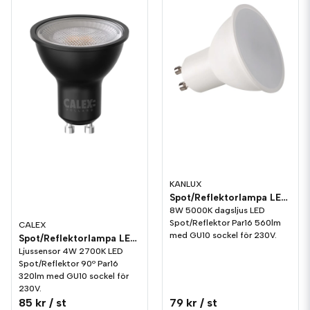
KANLUX
Spot/Reflektorlampa LED 560lm GU10 5000K
8W 5000K dagsljus LED
Spot/Reflektor Par16 560lm
CALEX
med GU10 sockel för 230V.
Spot/Reflektorlampa LED 320lm GU10 2700K Ljussensor
Ljussensor 4W 2700K LED
Spot/Reflektor 90º Par16
320lm med GU10 sockel för
230V.
85 kr
/ st
79 kr
/ st