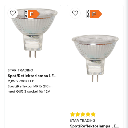
A
A
F
F
G
G
STAR TRADING
Spot/Reflektorlampa LED 210lm GU5,3 2700K
2,1W 2700K LED
Spot/Reflektor MR16 210lm
med GU5,3 sockel för 12V.
STAR TRADING
Spot/Reflektorlampa LED 460lm GU5,3 2700K Dim