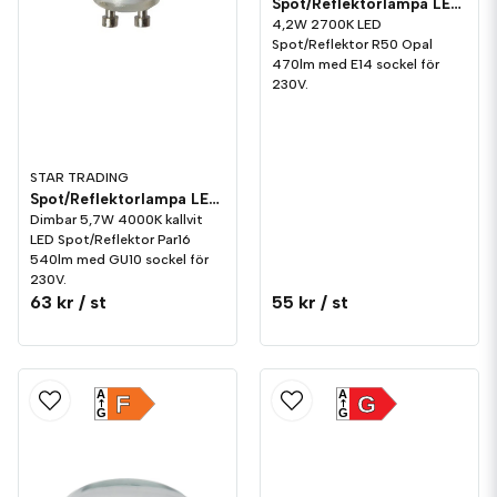
Spot/Reflektorlampa LED 470lm E14 2700K Opal
4,2W 2700K LED
Spot/Reflektor R50 Opal
470lm med E14 sockel för
230V.
STAR TRADING
Spot/Reflektorlampa LED 540lm GU10 4000K Dim
Dimbar 5,7W 4000K kallvit
LED Spot/Reflektor Par16
540lm med GU10 sockel för
230V.
63 kr
/ st
55 kr
/ st
A
A
F
G
G
G