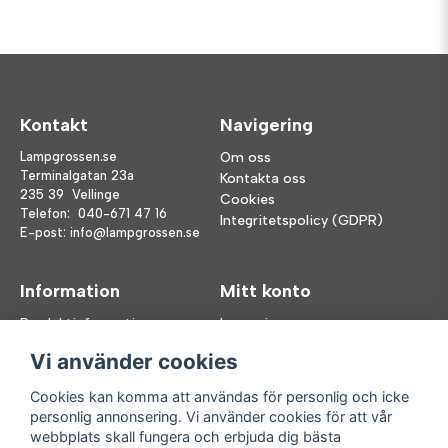
Kontakt
Navigering
Lampgrossen.se
Om oss
Terminalgatan 23a
Kontakta oss
235 39 Vellinge
Cookies
Telefon:
040-671 47 16
Integritetspolicy (GDPR)
E-post:
info@lampgrossen.se
Information
Mitt konto
Produktinformation
Logga in
Köpvillkor
Registrera dig
Vi använder cookies
FAQ
Glömt lösenord?
Våra varumärken
Cookies kan komma att användas för personlig och icke
personlig annonsering. Vi använder cookies för att vår
Följ oss
Handla enkelt
webbplats skall fungera och erbjuda dig bästa