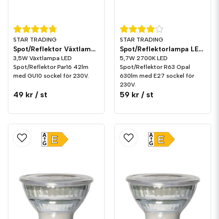
STAR TRADING
STAR TRADING
Spot/Reflektor Växtlampa LED 42lm GU10
Spot/Reflektorlampa LED 630lm E27 2700K Opal
3,5W Växtlampa LED
5,7W 2700K LED
Spot/Reflektor Par16 42lm
Spot/Reflektor R63 Opal
med GU10 sockel för 230V.
630lm med E27 sockel för
230V.
49 kr
/ st
59 kr
/ st
A
A
E
E
G
G