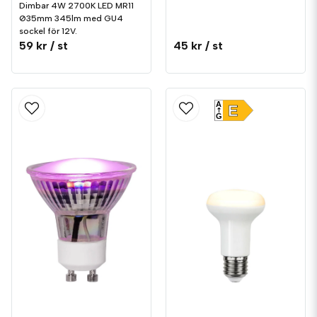
Dimbar 4W 2700K LED MR11
Ø35mm 345lm med GU4
sockel för 12V.
59 kr
/ st
45 kr
/ st
A
E
G