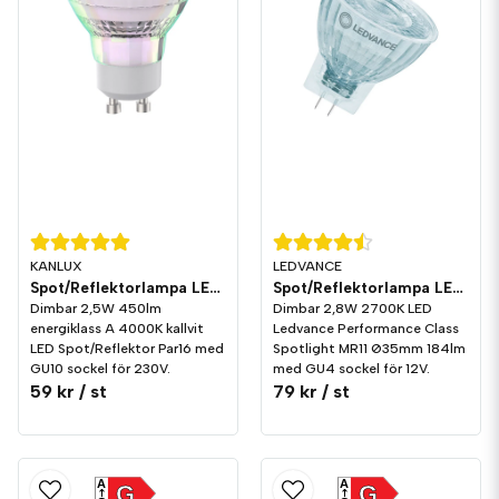
KANLUX
LEDVANCE
Spot/Reflektorlampa LED 450lm GU10 4000K
Spot/Reflektorlampa LED 184lm GU4 2700K Dim
Dimbar 2,5W 450lm
Dimbar 2,8W 2700K LED
energiklass A 4000K kallvit
Ledvance Performance Class
LED Spot/Reflektor Par16 med
Spotlight MR11 Ø35mm 184lm
GU10 sockel för 230V.
med GU4 sockel för 12V.
59 kr
/ st
79 kr
/ st
A
A
G
G