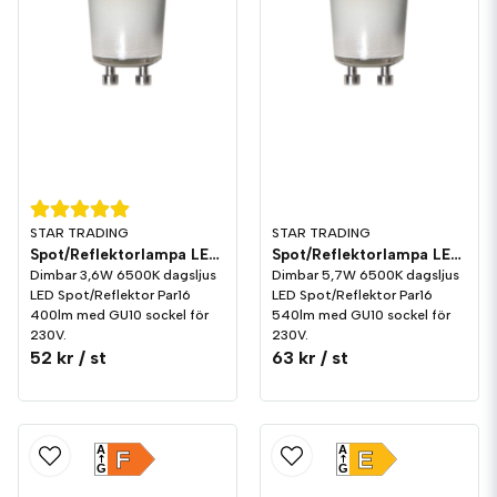
STAR TRADING
STAR TRADING
Spot/Reflektorlampa LED 345lm GU10 6500K Dim
Spot/Reflektorlampa LED 540lm GU10 6500K Dim
Dimbar 3,6W 6500K dagsljus
Dimbar 5,7W 6500K dagsljus
LED Spot/Reflektor Par16
LED Spot/Reflektor Par16
400lm med GU10 sockel för
540lm med GU10 sockel för
230V.
230V.
52 kr
/ st
63 kr
/ st
A
A
F
E
G
G