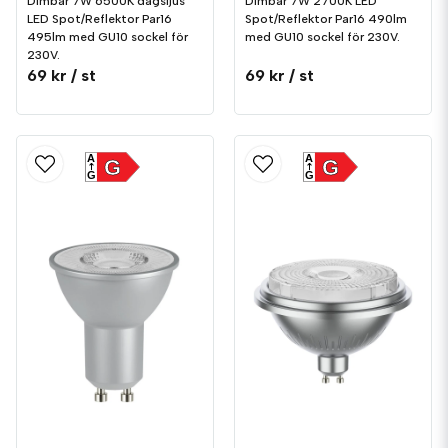
Dimbar 7W 6500K dagsljus
Dimbar 7W 2700K LED
LED Spot/Reflektor Par16
Spot/Reflektor Par16 490lm
495lm med GU10 sockel för
med GU10 sockel för 230V.
230V.
69 kr
/ st
69 kr
/ st
A
A
G
G
G
G