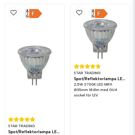
A
A
F
F
G
G
STAR TRADING
Spot/Reflektorlampa LED 184lm GU4 2700K
2,5W 2700K LED MR11
Ø35mm 184lm med GU4
sockel för 12V.
STAR TRADING
Spot/Reflektorlampa LED 345lm GU4 2700K Dim