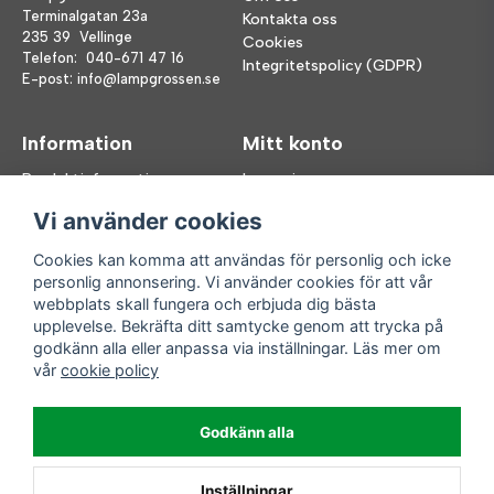
Terminalgatan 23a
Kontakta oss
235 39 Vellinge
Cookies
Telefon:
040-671 47 16
Integritetspolicy (GDPR)
E-post:
info@lampgrossen.se
Information
Mitt konto
Produktinformation
Logga in
Köpvillkor
Registrera dig
Vi använder cookies
FAQ
Glömt lösenord?
Våra varumärken
Cookies kan komma att användas för personlig och icke
personlig annonsering. Vi använder cookies för att vår
Följ oss
Handla enkelt
webbplats skall fungera och erbjuda dig bästa
upplevelse. Bekräfta ditt samtycke genom att trycka på
Facebook
godkänn alla eller anpassa via inställningar. Läs mer om
Instagram
vår
cookie policy
Enkla leveranser
Godkänn alla
Inställningar