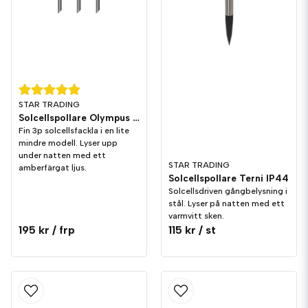
STAR TRADING
Solcellspollare Olympus 3-P IP44
Fin 3p solcellsfackla i en lite
mindre modell. Lyser upp
under natten med ett
STAR TRADING
amberfärgat ljus.
Solcellspollare Terni IP44
Solcellsdriven gångbelysning i
stål. Lyser på natten med ett
varmvitt sken.
195 kr
/ frp
115 kr
/ st