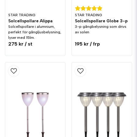
STAR TRADING
STAR TRADING
Solcellspollare Alippa
Solcellspollare Globe 3-p
Solcellspollare i alumnium,
3-p gångbelysning som drivs
perfekt för gångljusbelysning,
av solen
lyser med 15lm.
275 kr
/ st
195 kr
/ frp