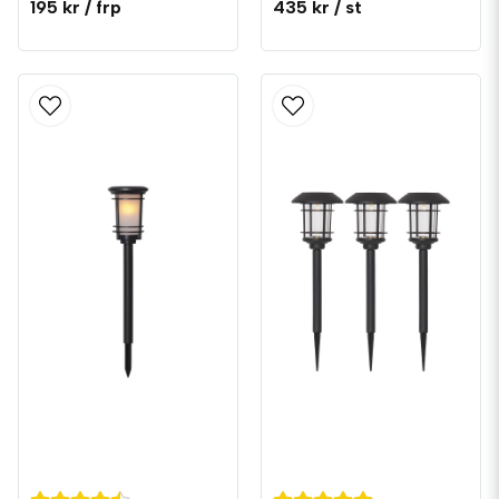
195 kr
/ frp
435 kr
/ st