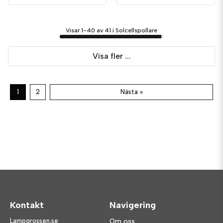
Visar 1-40 av 41 i Solcellspollare
Visa fler ...
1
2
Nästa »
Kontakt
Navigering
Lampgrossen.se
Om oss