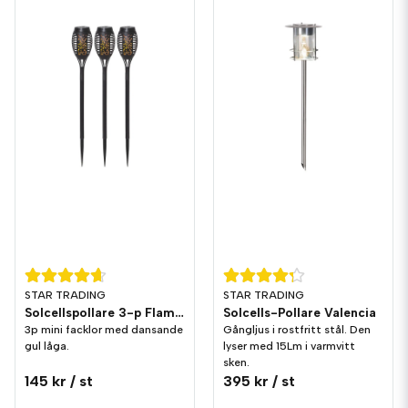
STAR TRADING
STAR TRADING
Solcellspollare 3-p Flame Mini IP44
Solcells-Pollare Valencia
3p mini facklor med dansande
Gångljus i rostfritt stål. Den
gul låga.
lyser med 15Lm i varmvitt
sken.
145 kr
/ st
395 kr
/ st