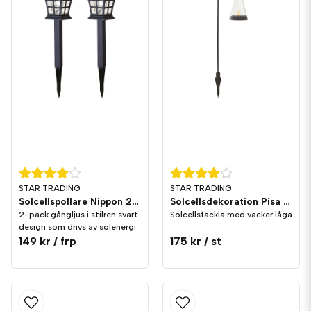
STAR TRADING
STAR TRADING
Solcellspollare Nippon 2-p
Solcellsdekoration Pisa 3 i 1
2-pack gångljus i stilren svart
Solcellsfackla med vacker låga
design som drivs av solenergi
149 kr
/ frp
175 kr
/ st