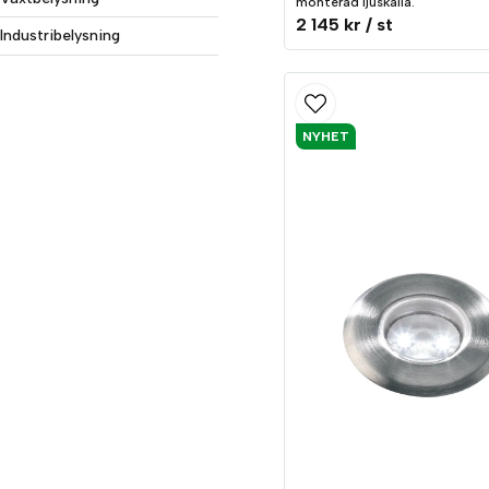
monterad ljuskälla.
2 145 kr
/ st
Industribelysning
NYHET