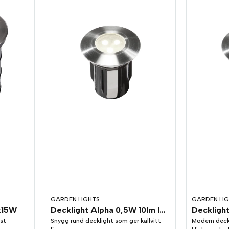
GARDEN LIGHTS
GARDEN LI
x15W
Decklight Alpha 0,5W 10lm IP67
st
Snygg rund decklight som ger kallvitt
Modern deckl