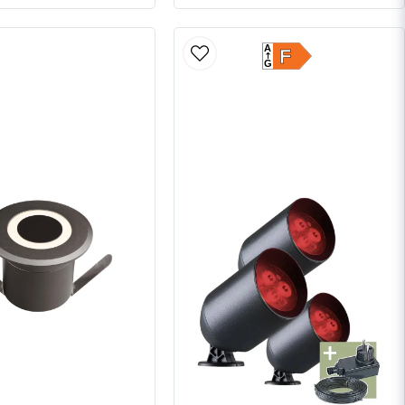
A
F
G