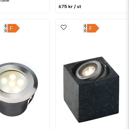
ltaner.
t
675 kr
/ st
A
A
F
F
G
G