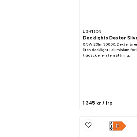
LIGHTSON
0,5W 20lm 3000K. Dexter är e
liten decklight i aluminium för i
trädäck eller stensättning.
1 345 kr
/ frp
A
F
G