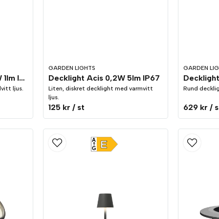
GARDEN LIGHTS
GARDEN LI
Decklight Astrum 0,3W 1lm IP67
Decklight Acis 0,2W 5lm IP67
Decklight
itt ljus.
Liten, diskret decklight med varmvitt
Rund decklig
ljus.
125 kr
/ st
629 kr
/ s
A
E
G