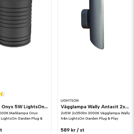
LIGHTSON
Markspot Onyx 5W LightsOn Garden Plug & Play
Vägglampa Wally Antacit 2x5W LightsOn Garden Plug & Play
000K Marklampa Onyx
2x5W 2x350lm 3000K Vägglampa Wally
n LightsOn Garden Plug &
från LightsOn Garden Plug & Play
st
589 kr
/ st