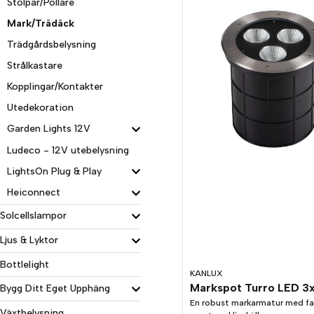
Stolpar/Pollare
Mark/Trädäck
Trädgårdsbelysning
Strålkastare
Kopplingar/Kontakter
Utedekoration
Garden Lights 12V
Ludeco - 12V utebelysning
LightsOn Plug & Play
Heiconnect
Solcellslampor
Ljus & Lyktor
Bottlelight
KANLUX
Markspot Turro LED 3
Bygg Ditt Eget Upphäng
En robust markarmatur med fa
Växtbelysning