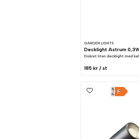
GARDEN LIGHTS
Diskret liten decklight med kallv
185 kr
/ st
A
F
G