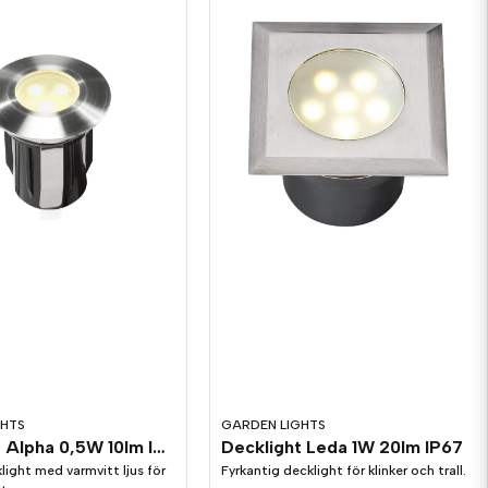
GHTS
GARDEN LIGHTS
Decklight Alpha 0,5W 10lm IP67
Decklight Leda 1W 20lm IP67
ight med varmvitt ljus för
Fyrkantig decklight för klinker och trall.