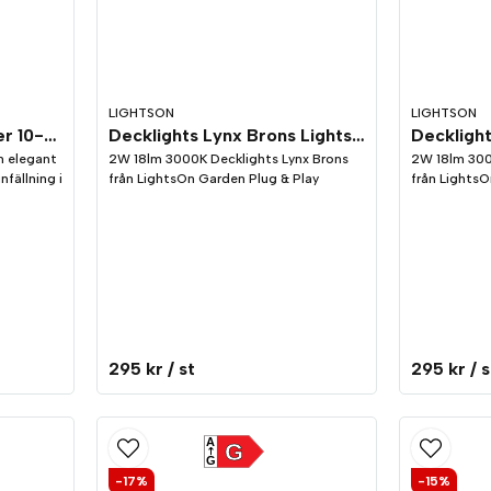
LIGHTSON
LIGHTSON
Decklights Dexter Silver 10-pack LightsOn Garden Plug & Play
Decklights Lynx Brons LightsOn Garden Plug & Play
n elegant
2W 18lm 3000K Decklights Lynx Brons
2W 18lm 300
nfällning i
från LightsOn Garden Plug & Play
från LightsO
295 kr
/ st
295 kr
/ s
A
G
G
-17%
-15%