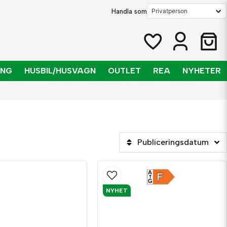
Handla som
ING
HUSBIL/HUSVAGN
OUTLET
REA
NYHETER
Publiceringsdatum
A
F
G
NYHET