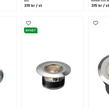
ljus.
klinker och a
315 kr
/ st
315 kr
/ s
NYHET