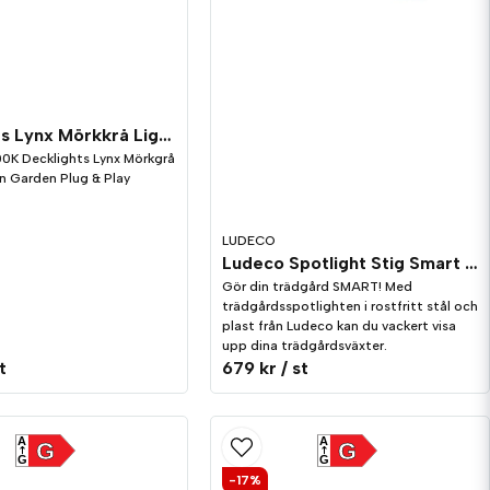
Decklights Lynx Mörkkrå LightsOn Garden Plug & Play
0K Decklights Lynx Mörkgrå
n Garden Plug & Play
LUDECO
Ludeco Spotlight Stig Smart 1,7W 120lm IP44 3-pack
Gör din trädgård SMART! Med
trädgårdsspotlighten i rostfritt stål och
plast från Ludeco kan du vackert visa
upp dina trädgårdsväxter.
t
679 kr
/ st
A
A
G
G
G
G
-17%