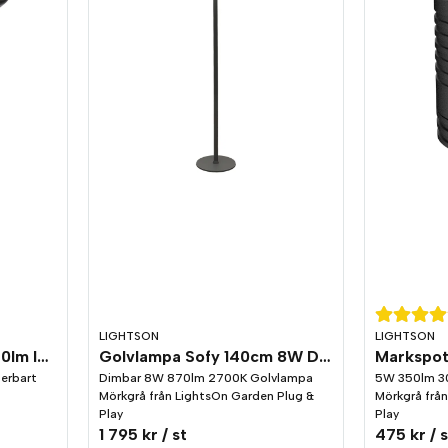
LIGHTSON
LIGHTSON
Spotlight Alder 1,8W 120lm IP44
Golvlampa Sofy 140cm 8W Dim LightsOn Garden Plug & Play
terbart
Dimbar 8W 870lm 2700K Golvlampa
5W 350lm 3
Mörkgrå från LightsOn Garden Plug &
Mörkgrå frå
Play
Play
1 795 kr
/ st
475 kr
/ 