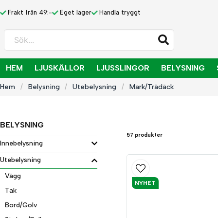
Frakt från 49:-
Eget lager
Handla tryggt
Sök...
HEM
LJUSKÄLLOR
LJUSSLINGOR
BELYSNING
Hem
Belysning
Utebelysning
Mark/Trädäck
BELYSNING
57 produkter
Innebelysning
Utebelysning
Vägg
NYHET
Tak
Bord/Golv