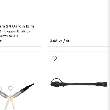
em 24 Gardin 1x1m
24 byggbar ljusslinga
varmvita LED.
st
346 kr
/ st