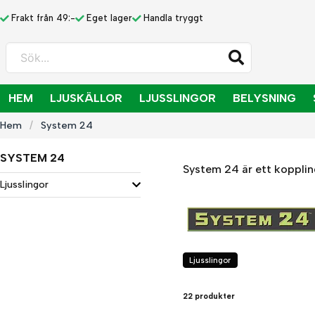
Frakt från 49:-
Eget lager
Handla tryggt
Sök...
HEM
LJUSKÄLLOR
LJUSSLINGOR
BELYSNING
Hem
System 24
SYSTEM 24
System 24 är ett koppli
Ljusslingor
Ljusslingor
22 produkter