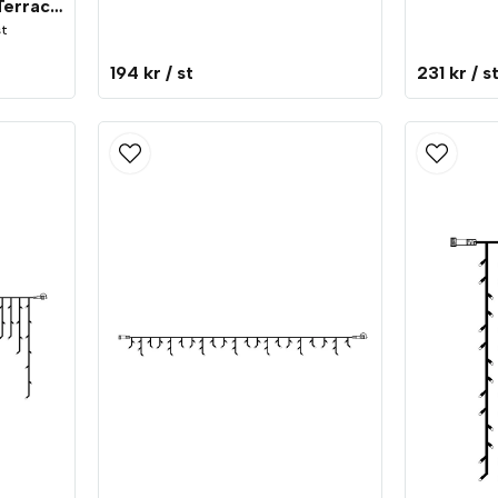
LED System 24 Kruka Terracotta
st
194 kr
/ st
231 kr
/ s