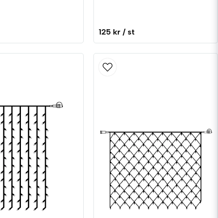
t
125 kr
/ st