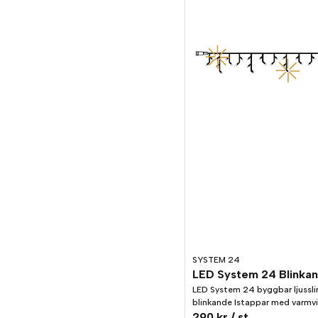
SYSTEM 24
LED System 24 byggbar ljussl
blinkande Istappar med varmvi
290 kr
/ st