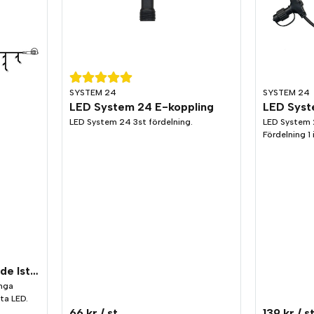
SYSTEM 24
SYSTEM 24
LED System 24 E-koppling
LED Syst
LED System 24 3st fördelning.
LED System 
Fördelning 1 
LED System 24 Blinkande Istappar 3x0,4 m
inga
ta LED.
66 kr
/ st
139 kr
/ s