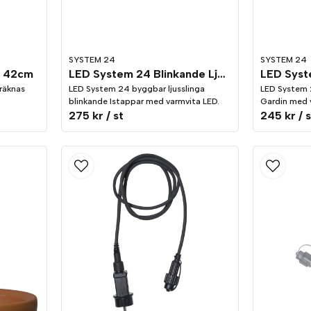
SYSTEM 24
SYSTEM 24
a 42cm
LED System 24 Blinkande Ljusslinga 5m
LED Syst
 räknas
LED System 24 byggbar ljusslinga
LED System 
blinkande Istappar med varmvita LED.
Gardin med 
275 kr
/ st
245 kr
/ 