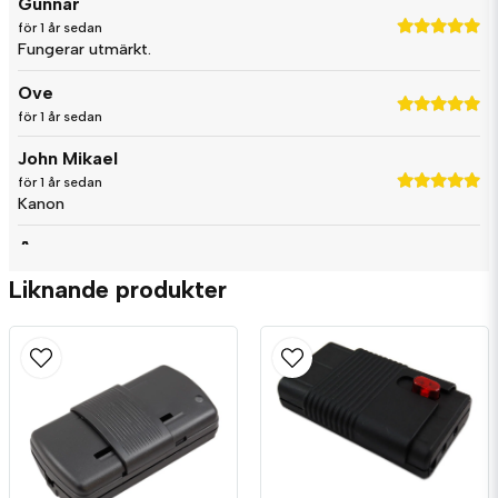
Gunnar
för 1 år sedan
Fungerar utmärkt.
Ja, ni får publicera min fråga
Ove
för 1 år sedan
John Mikael
för 1 år sedan
Kanon
Anonym
Skicka fråga
för 1 år sedan
Liknande produkter
Mats
för 1 år sedan
Funkar toppen!
Jonas frågade
för 7 månader sedan
Fungerar den till halogenlampor?
Roland
Butiken svarade
för 1 år sedan
Hej!
Ja, det gör den.