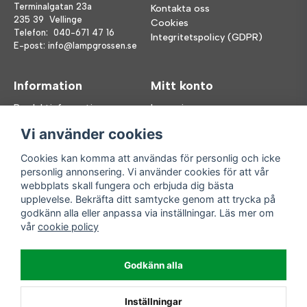
Terminalgatan 23a
Kontakta oss
235 39 Vellinge
Cookies
Telefon:
040-671 47 16
Integritetspolicy (GDPR)
E-post:
info@lampgrossen.se
Information
Mitt konto
Produktinformation
Logga in
Köpvillkor
Registrera dig
Vi använder cookies
FAQ
Glömt lösenord?
Våra varumärken
Cookies kan komma att användas för personlig och icke
personlig annonsering. Vi använder cookies för att vår
Följ oss
Handla enkelt
webbplats skall fungera och erbjuda dig bästa
upplevelse. Bekräfta ditt samtycke genom att trycka på
Facebook
godkänn alla eller anpassa via inställningar. Läs mer om
Instagram
vår
cookie policy
Enkla leveranser
Godkänn alla
Inställningar