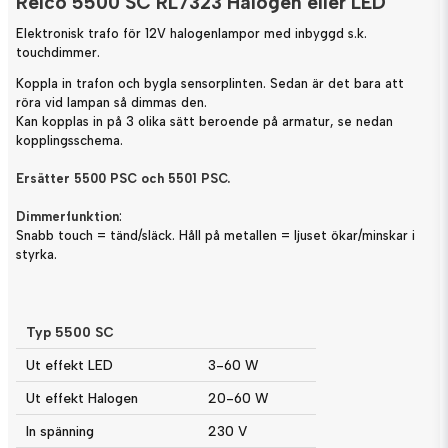
Relco 5500 SC RL7323 Halogen eller LED
Elektronisk trafo för 12V halogenlampor med inbyggd s.k.
touchdimmer.
Koppla in trafon och bygla sensorplinten. Sedan är det bara att
röra vid lampan så dimmas den.
Kan kopplas in på 3 olika sätt beroende på armatur, se nedan
kopplingsschema.
Ersätter 5500 PSC och 5501 PSC.
Dimmerfunktion
:
Snabb touch = tänd/släck. Håll på metallen = ljuset ökar/minskar i
styrka.
Typ 5500 SC
Ut effekt LED
3-60 W
Ut effekt Halogen
20-60 W
In spänning
230 V