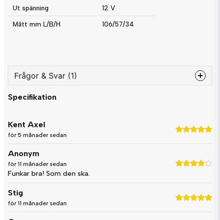
Ut spänning
12 V
Mått mm L/B/H
106/57/34
Frågor & Svar (1)
Specifikation
question
Fråga oss något om denna produkten...
Kent Axel
för 5 månader sedan
Anonym
name
Namn
för 11 månader sedan
Funkar bra! Som den ska.
Stig
email
Mejladress
för 11 månader sedan