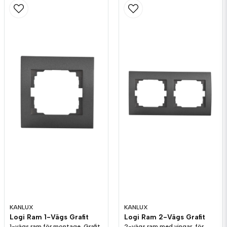
email
Mejladress
Ja, ni får publicera min fråga
Skicka fråga
KANLUX
KANLUX
Logi Ram 1-Vägs Grafit
Logi Ram 2-Vägs Grafit
1-vägs ram för montage. Grafit.
2-vägs ram med vingar, för