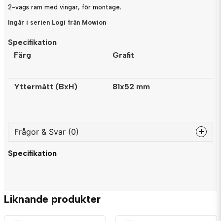
2-vägs ram med vingar, för montage.
Ingår i serien Logi från Mowion
Specifikation
Färg
Grafit
Yttermått (BxH)
81x52 mm
Frågor & Svar (0)
Specifikation
question
Fråga oss något om denna produkten...
Liknande produkter
name
Namn