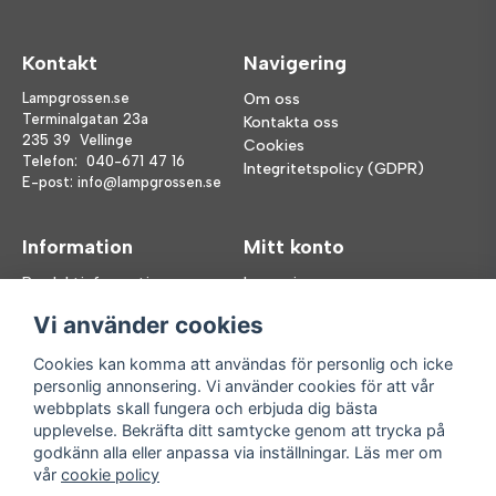
Kontakt
Navigering
Lampgrossen.se
Om oss
Terminalgatan 23a
Kontakta oss
235 39 Vellinge
Cookies
Telefon:
040-671 47 16
Integritetspolicy (GDPR)
E-post:
info@lampgrossen.se
Information
Mitt konto
Produktinformation
Logga in
Köpvillkor
Registrera dig
Vi använder cookies
FAQ
Glömt lösenord?
Våra varumärken
Cookies kan komma att användas för personlig och icke
personlig annonsering. Vi använder cookies för att vår
Följ oss
Handla enkelt
webbplats skall fungera och erbjuda dig bästa
upplevelse. Bekräfta ditt samtycke genom att trycka på
Facebook
godkänn alla eller anpassa via inställningar. Läs mer om
Instagram
vår
cookie policy