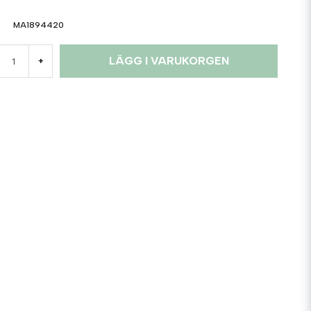
MA1894420
LÄGG I VARUKORGEN
+