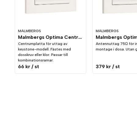
MALMBERGS
MALMBERGS
Malmbergs Optima Centrumplatta keystone rak, 1-vägs Vit
Centrumplatta för uttag av
Antennuttag 75Ω för in
keystone-modell. Fästes med
montage i dosa. Utan
dosskruv eller klor. Passar till
kombinationsramar.
66 kr
/ st
379 kr
/ st