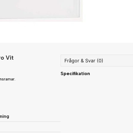
o Vit
Frågor & Svar (0)
Specifikation
question
Fråga oss något om denna
onsramar.
name
Namn
ning