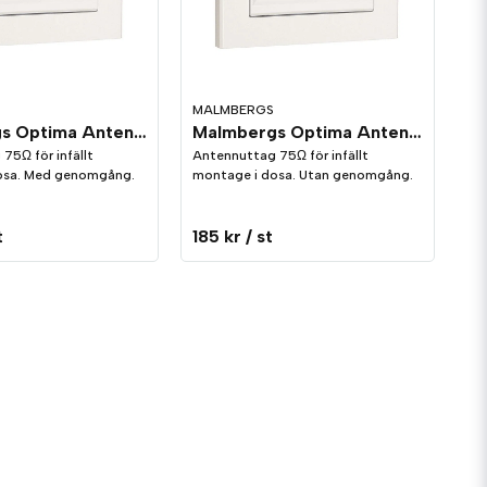
MALMBERGS
Malmbergs Optima Antennuttag med genomgång för Radio/TV Vit
Malmbergs Optima Antennuttag utan genomgång för Radio/TV Vit
75Ω för infällt
Antennuttag 75Ω för infällt
osa. Med genomgång.
montage i dosa. Utan genomgång.
t
185 kr
/ st