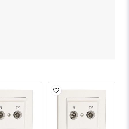
a
Skicka fråga