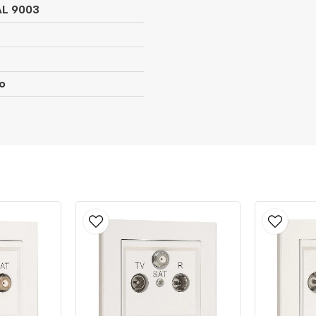
AL 9003
Ja, ni får publicera min fråg
o