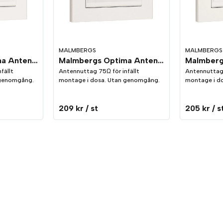
MALMBERGS
MALMBERGS
Malmbergs Optima Antennuttag utan genomgång TV/2xSat Vit
Malmbergs Optima Antennuttag utan genomgång Radio/TV/Sat Vit
fällt
Antennuttag 75Ω för infällt
Antennuttag 
 genomgång.
montage i dosa. Utan genomgång.
montage i d
209 kr
/ st
205 kr
/ s