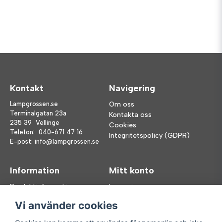
Kontakt
Navigering
Lampgrossen.se
Om oss
Terminalgatan 23a
Kontakta oss
235 39 Vellinge
Cookies
Telefon:
040-671 47 16
Integritetspolicy (GDPR)
E-post:
info@lampgrossen.se
Information
Mitt konto
Produktinformation
Logga in
Köpvillkor
Registrera dig
Vi använder cookies
FAQ
Glömt lösenord?
Våra varumärken