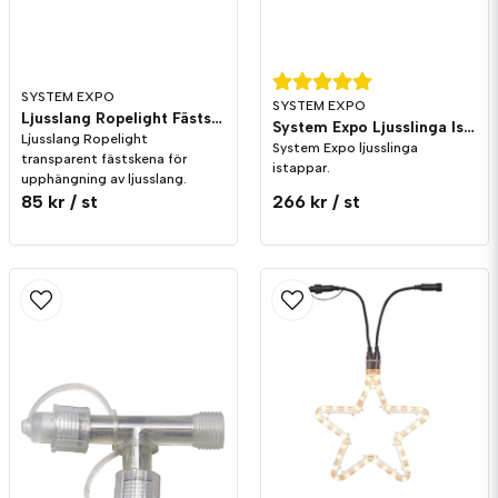
SYSTEM EXPO
SYSTEM EXPO
Ljusslang Ropelight Fästskena Transparent, 10-pack
System Expo Ljusslinga Istappar 3x0,4m
Ljusslang Ropelight
System Expo ljusslinga
transparent fästskena för
istappar.
upphängning av ljusslang.
85 kr
/ st
266 kr
/ st