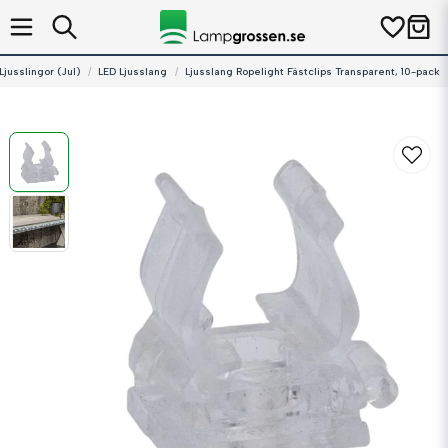
Ljusslingor (Jul)
LED Ljusslang
Ljusslang Ropelight Fästclips Transparent, 10-pack