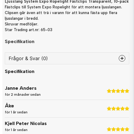
Ljusslang System Expo Ropelight Fästclips Transparent, 10-pack
Fästclips till System Expo Ropelight för att montera ljusslangen.
Clipsen går även att trä i varann för att kunna fästa upp flera
ljusslangar i bredd.
Skruvar medföljer.
Star Trading art.nr: 65-03
Specifikation
Frågor & Svar (0)
Specifikation
question
Fråga oss något om denna produkten...
Janne Anders
för 2 månader sedan
Åke
name
Namn
för 1 år sedan
Kjell Peter Nicolas
email
för 1 år sedan
Mejladress