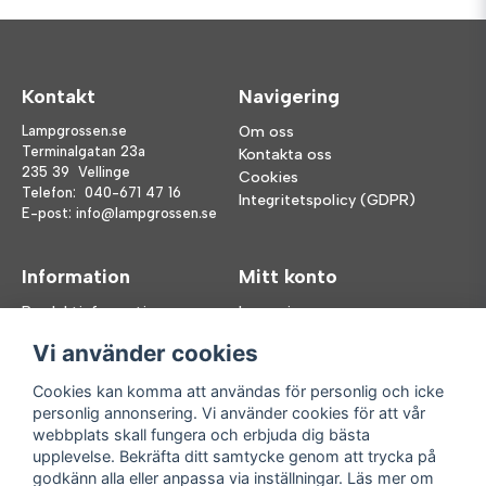
Kontakt
Navigering
Lampgrossen.se
Om oss
Terminalgatan 23a
Kontakta oss
235 39 Vellinge
Cookies
Telefon:
040-671 47 16
Integritetspolicy (GDPR)
E-post:
info@lampgrossen.se
Information
Mitt konto
Produktinformation
Logga in
Köpvillkor
Registrera dig
Vi använder cookies
FAQ
Glömt lösenord?
Våra varumärken
Cookies kan komma att användas för personlig och icke
personlig annonsering. Vi använder cookies för att vår
Följ oss
Handla enkelt
webbplats skall fungera och erbjuda dig bästa
upplevelse. Bekräfta ditt samtycke genom att trycka på
Facebook
godkänn alla eller anpassa via inställningar. Läs mer om
Instagram