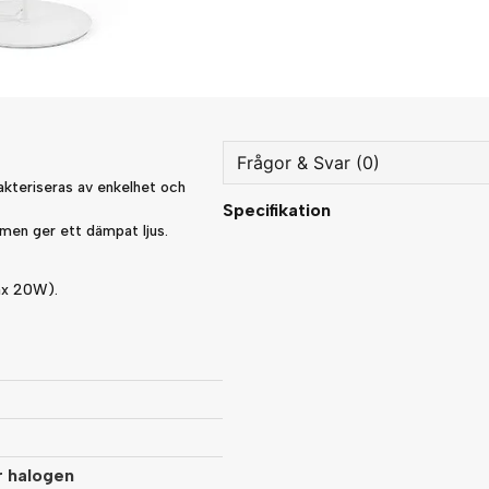
Frågor & Svar (0)
akteriseras av enkelhet och
Specifikation
question
Fråga oss något om denna
ärmen ger ett dämpat ljus.
x 20W).
name
Namn
Ja, ni får publicera min fråg
r halogen