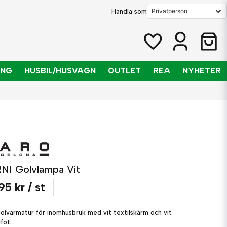
Handla som
ING
HUSBIL/HUSVAGN
OUTLET
REA
NYHETER
NI Golvlampa Vit
95 kr
/ st
golvarmatur för inomhusbruk med vit textilskärm och vit
fot.