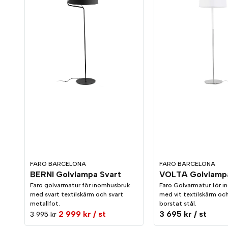
FARO BARCELONA
FARO BARCELONA
BERNI Golvlampa Svart
VOLTA Golvlampa
Faro golvarmatur för inomhusbruk
Faro Golvarmatur för 
med svart textilskärm och svart
med vit textilskärm oc
metallfot.
borstat stål.
2 999 kr
/ st
3 695 kr
/ st
3 995 kr