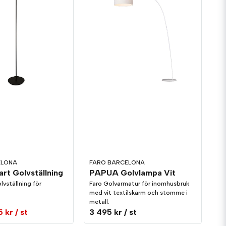
ELONA
FARO BARCELONA
rt Golvställning
PAPUA Golvlampa Vit
lvställning för
Faro Golvarmatur för inomhusbruk
med vit textilskärm och stomme i
metall.
5 kr
/ st
3 495 kr
/ st