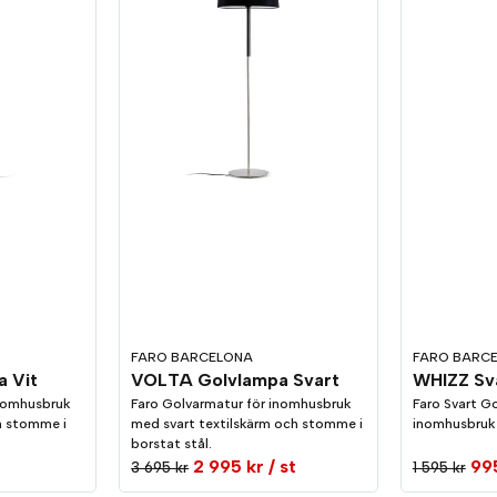
FARO BARCELONA
FARO BARC
 Vit
VOLTA Golvlampa Svart
WHIZZ Sva
inomhusbruk
Faro Golvarmatur för inomhusbruk
Faro Svart Go
h stomme i
med svart textilskärm och stomme i
inomhusbruk
borstat stål.
2 995 kr
/ st
99
3 695 kr
1 595 kr