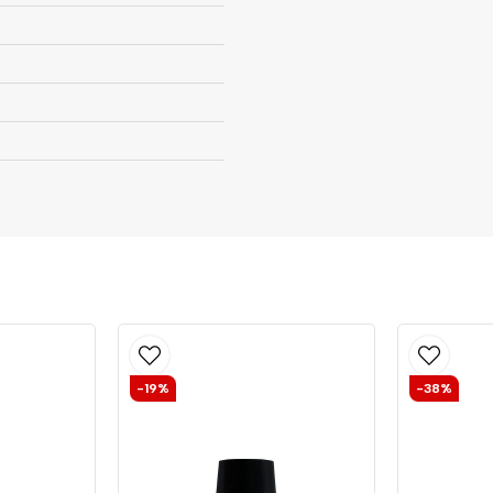
-19%
-38%