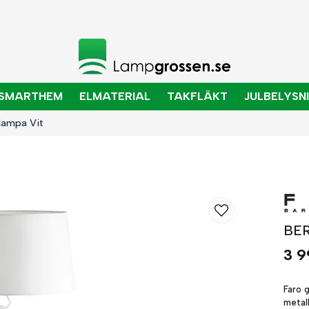
SMARTHEM
ELMATERIAL
TAKFLÄKT
JULBELYSN
lampa Vit
BER
3 9
Faro 
metall