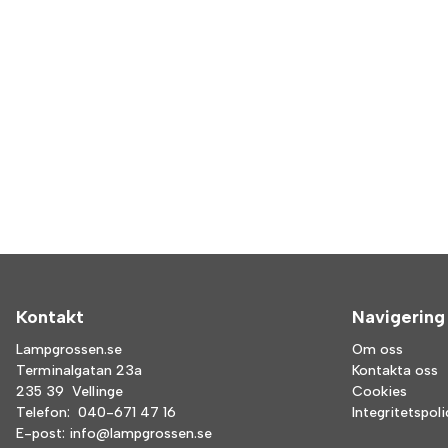
Kontakt
Navigering
Lampgrossen.se
Om oss
Terminalgatan 23a
Kontakta oss
235 39 Vellinge
Cookies
Telefon:
040-671 47 16
Integritetspol
E-post:
info@lampgrossen.se