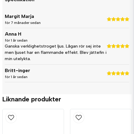
question
Fråga oss något om denna produkten...
Margit Marja
för 7 månader sedan
Anna H
name
Namn
för 1 år sedan
Ganska verklighetstroget ljus. Lågan rör sej inte
men ljuset har en flammande effekt. Blev jättefin i
email
min utelykta.
Mejladress
Britt-inger
för 1 år sedan
Ja, ni får publicera min fråga
Liknande produkter