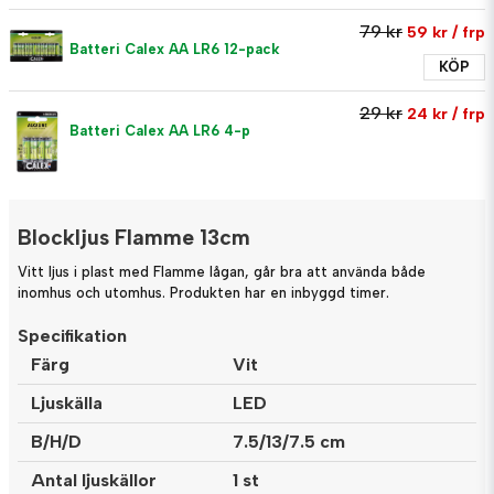
79 kr
59 kr
/ frp
Batteri Calex AA LR6 12-pack
KÖP
29 kr
24 kr
/ frp
Batteri Calex AA LR6 4-p
Blockljus Flamme 13cm
Vitt ljus i plast med Flamme lågan, går bra att använda både
inomhus och utomhus. Produkten har en inbyggd timer.
Specifikation
Färg
Vit
Ljuskälla
LED
B/H/D
7.5/13/7.5 cm
Antal ljuskällor
1 st