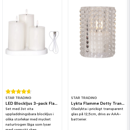
Skicka fråga
STAR TRADING
STAR TRADING
LED Blockljus 3-pack Flamme Charge
Lykta Flamme Dotty Transparent 12,5cm
Set med 3st vita
Glaslykta i prickigt transparent
uppladdningsbara blockljus i
glas på 12,5cm, drivs av AAA-
olika storlekar med mycket
batterier.
naturtrogen låga som lyser
med varmvitt sken.