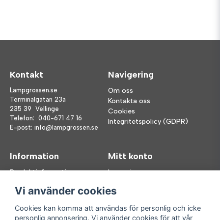
Kontakt
Navigering
Lampgrossen.se
Om oss
Terminalgatan 23a
Kontakta oss
235 39 Vellinge
Cookies
Telefon:
040-671 47 16
Integritetspolicy (GDPR)
E-post:
info@lampgrossen.se
Information
Mitt konto
Produktinformation
Logga in
Köpvillkor
Registrera dig
Vi använder cookies
FAQ
Glömt lösenord?
Våra varumärken
Cookies kan komma att användas för personlig och icke
personlig annonsering. Vi använder cookies för att vår