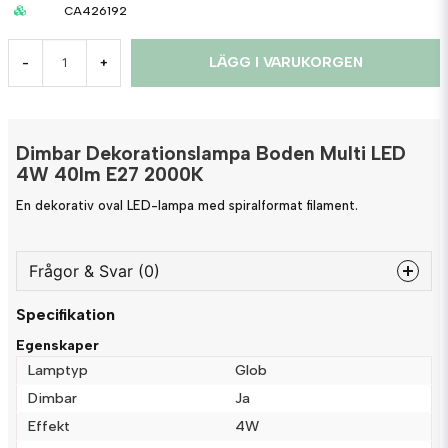
CA426192
LÄGG I VARUKORGEN
-
+
Dimbar Dekorationslampa Boden Multi LED
4W 40lm E27 2000K
En dekorativ oval LED-lampa med spiralformat filament.
Frågor & Svar (0)
Specifikation
question
Fråga oss något om denna produkten...
Egenskaper
Lamptyp
Glob
Dimbar
Ja
Effekt
4W
name
Namn