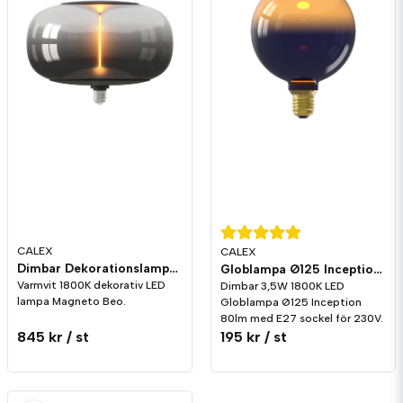
CALEX
CALEX
Dimbar Dekorationslampa Magneto Beo LED 4W 70lm E27
Globlampa Ø125 Inception LED 80lm E27 1800K Dim
Varmvit 1800K dekorativ LED
Dimbar 3,5W 1800K LED
lampa Magneto Beo.
Globlampa Ø125 Inception
80lm med E27 sockel för 230V.
845 kr
/ st
195 kr
/ st