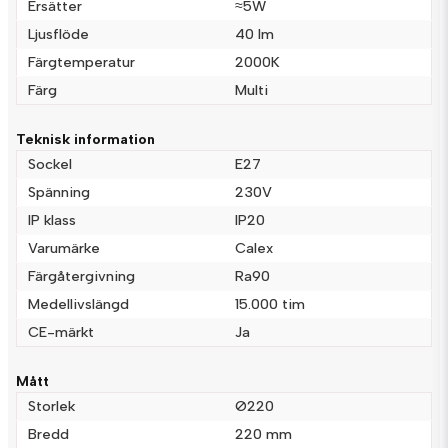
Ersätter
≈5W
Ljusflöde
40 lm
email
Färgtemperatur
2000K
Mejladress
Färg
Multi
Teknisk information
Ja, ni får publicera min fråga
Sockel
E27
Spänning
230V
IP klass
IP20
Varumärke
Calex
Färgåtergivning
Ra90
Medellivslängd
15.000 tim
CE-märkt
Ja
Skicka fråga
Mått
Storlek
Ø220
Bredd
220 mm