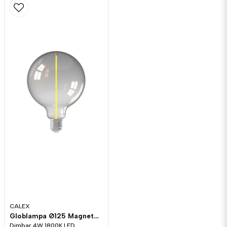
CALEX
Globlampa Ø125 Magneto Titan LED 90lm E27 1800K Dim
Dimbar 4W 1800K LED