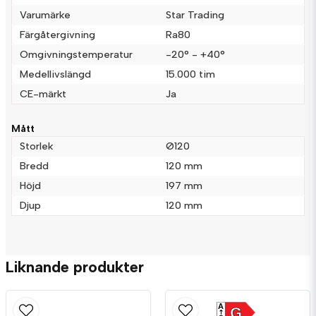
Varumärke
Star Trading
Färgåtergivning
Ra80
Omgivningstemperatur
-20° - +40°
Skicka fråga
Medellivslängd
15.000 tim
CE-märkt
Ja
Mått
Storlek
Ø120
Bredd
120 mm
Höjd
197 mm
Djup
120 mm
Liknande produkter
A
G