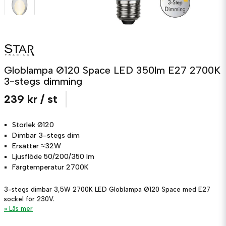
Globlampa Ø120 Space LED 350lm E27 2700K
3-stegs dimming
239 kr
/ st
Storlek
Ø120
Dimbar
3-stegs dim
Ersätter
≈32W
Ljusflöde
50/200/350 lm
Färgtemperatur
2700K
3-stegs dimbar 3,5W 2700K LED Globlampa Ø120 Space med E27
sockel för 230V.
Läs mer