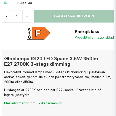
30366-36
LÄGG I VARUKORGEN
-
+
A
F
Energiklass
G
Produktinformationsblad
Globlampa Ø120 LED Space 3,5W 350lm
E27 2700K 3-stegs dimming
Dekorativt formad lampa med 3-stegs klickdimring! Ljusstyrkan
ändras enkelt genom slå av och på strömbrytaren. Välj mellan 50lm,
200lm eller 350lm.
Ljusfärgen är 2700K och den har E27-sockel. Startar alltid på
lägsta ljusstyrka.
Mer information om 3-stegsdimming