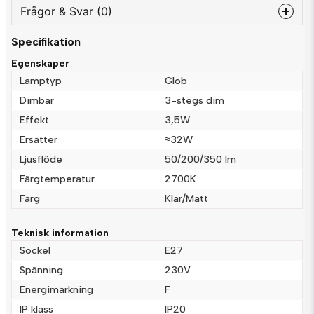
Frågor & Svar (0)
Specifikation
question
Fråga oss något om denna produkten...
Egenskaper
Lamptyp
Glob
Dimbar
3-stegs dim
Effekt
3,5W
name
Namn
Ersätter
≈32W
Ljusflöde
50/200/350 lm
email
Färgtemperatur
2700K
Mejladress
Färg
Klar/Matt
Teknisk information
Ja, ni får publicera min fråga
Sockel
E27
Spänning
230V
Energimärkning
F
IP klass
IP20