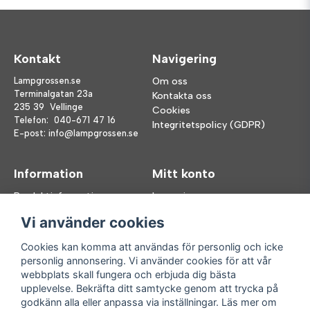
Kontakt
Navigering
Lampgrossen.se
Om oss
Terminalgatan 23a
Kontakta oss
235 39 Vellinge
Cookies
Telefon:
040-671 47 16
Integritetspolicy (GDPR)
E-post:
info@lampgrossen.se
Information
Mitt konto
Produktinformation
Logga in
Köpvillkor
Registrera dig
Vi använder cookies
FAQ
Glömt lösenord?
Våra varumärken
Cookies kan komma att användas för personlig och icke
personlig annonsering. Vi använder cookies för att vår
Följ oss
Handla enkelt
webbplats skall fungera och erbjuda dig bästa
upplevelse. Bekräfta ditt samtycke genom att trycka på
Facebook
godkänn alla eller anpassa via inställningar. Läs mer om
Instagram