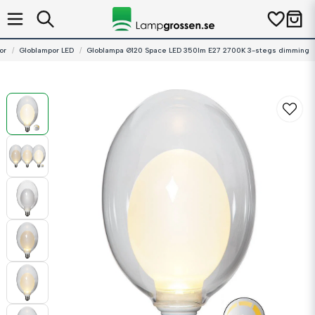
or
Globlampor LED
Globlampa Ø120 Space LED 350lm E27 2700K 3-stegs dimming