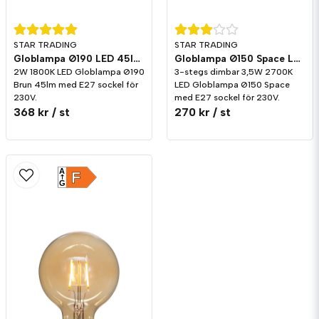
STAR TRADING
STAR TRADING
Globlampa Ø190 LED 45lm E27 Brun 1800K
Globlampa Ø150 Space LED 350lm E27 2700K 3-stegs dimming
2W 1800K LED Globlampa Ø190
3-stegs dimbar 3,5W 2700K
Brun 45lm med E27 sockel för
LED Globlampa Ø150 Space
230V.
med E27 sockel för 230V.
368 kr
/ st
270 kr
/ st
A
F
G