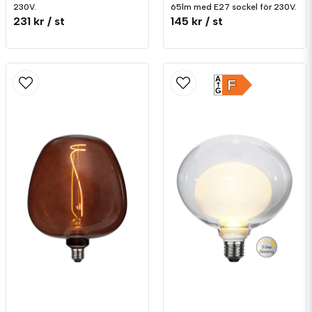
230V.
65lm med E27 sockel för 230V.
231 kr
/ st
145 kr
/ st
A
F
G