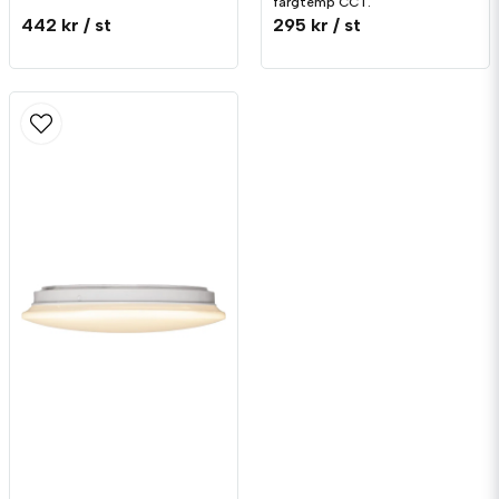
färgtemp CCT.
442 kr
/ st
295 kr
/ st