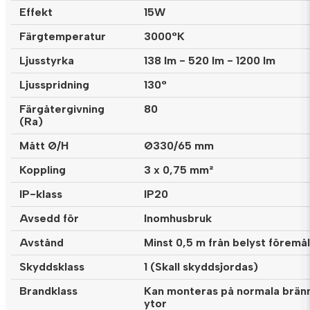
Effekt
15W
Färgtemperatur
3000°K
Ljusstyrka
138 lm - 520 lm - 1200 lm
Ljusspridning
130°
Färgåtergivning
80
(Ra)
Mått Ø/H
Ø330/65 mm
Koppling
3 x 0,75 mm²
IP-klass
IP20
Avsedd för
Inomhusbruk
Avstånd
Minst 0,5 m från belyst föremål
Skyddsklass
1 (Skall skyddsjordas)
Brandklass
Kan monteras på normala brän
ytor