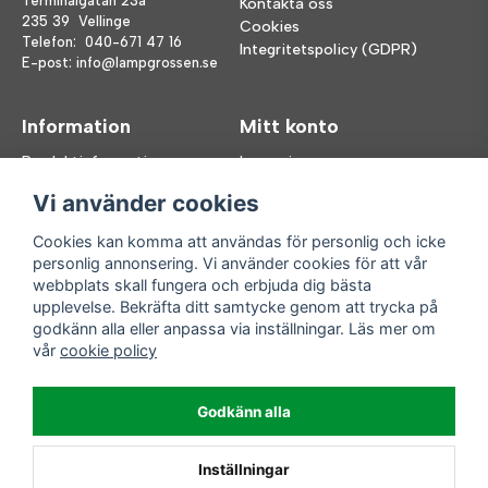
Terminalgatan 23a
Kontakta oss
235 39 Vellinge
Cookies
Telefon:
040-671 47 16
Integritetspolicy (GDPR)
E-post:
info@lampgrossen.se
Information
Mitt konto
Produktinformation
Logga in
Köpvillkor
Registrera dig
Vi använder cookies
FAQ
Glömt lösenord?
Våra varumärken
Cookies kan komma att användas för personlig och icke
personlig annonsering. Vi använder cookies för att vår
Följ oss
Handla enkelt
webbplats skall fungera och erbjuda dig bästa
upplevelse. Bekräfta ditt samtycke genom att trycka på
Facebook
godkänn alla eller anpassa via inställningar. Läs mer om
Instagram
vår
cookie policy
Enkla leveranser
Godkänn alla
Inställningar