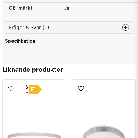
CE-märkt
Ja
Frågor & Svar (0)
Specifikation
question
Fråga oss något om denna produkten...
Liknande produkter
name
Namn
A
E
G
email
Mejladress
Ja, ni får publicera min fråga