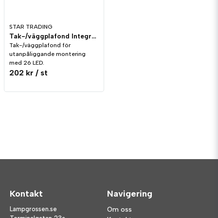
STAR TRADING
Tak-/väggplafond Integra LED 12W 995lm
Tak-/väggplafond för
utanpåliggande montering
med 26 LED.
202 kr
/ st
Kontakt
Navigering
Lampgrossen.se
Om oss