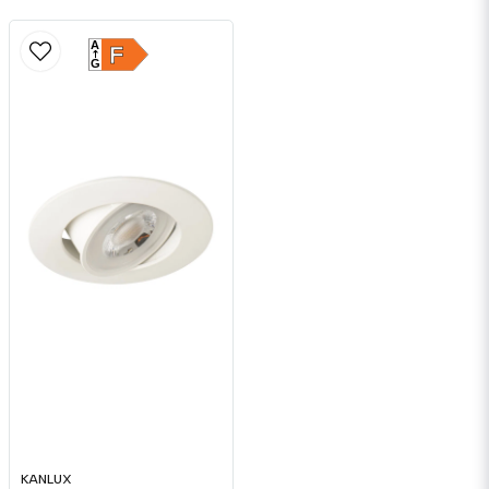
A
F
G
KANLUX