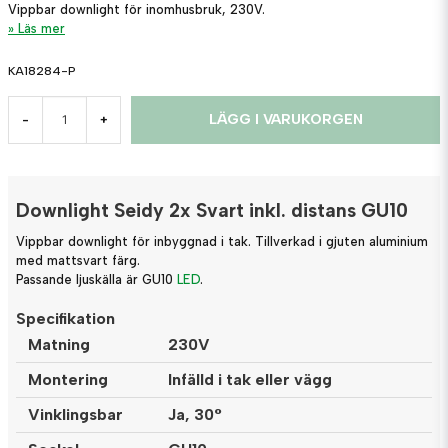
Vippbar downlight för inomhusbruk, 230V.
Läs mer
KA18284-P
LÄGG I VARUKORGEN
-
+
Downlight Seidy 2x Svart inkl. distans GU10
Vippbar downlight för inbyggnad i tak. Tillverkad i gjuten aluminium
med mattsvart färg.
Passande ljuskälla är GU10
LED
.
Specifikation
Matning
230V
Montering
Infälld i tak eller vägg
Vinklingsbar
Ja, 30°