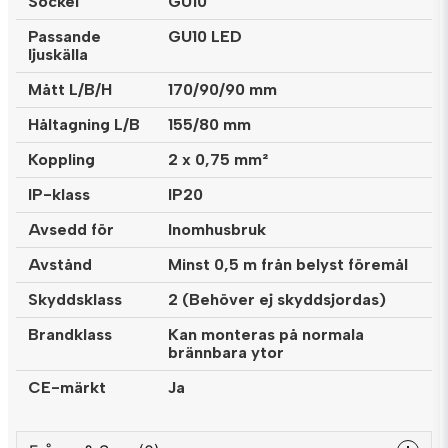
Sockel
GU10
Passande
GU10 LED
ljuskälla
Mått L/B/H
170/90/90 mm
Håltagning L/B
155/80 mm
Koppling
2 x 0,75 mm²
IP-klass
IP20
Avsedd för
Inomhusbruk
Avstånd
Minst 0,5 m från belyst föremål
Skyddsklass
2 (Behöver ej skyddsjordas)
Brandklass
Kan monteras på normala
brännbara ytor
CE-märkt
Ja