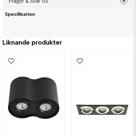
Frågor & Svar (0)
Specifikation
question
Fråga oss något om denna produkten...
Liknande produkter
name
Namn
email
Mejladress
Ja, ni får publicera min fråga