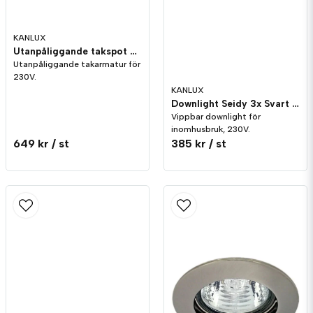
KANLUX
Utanpåliggande takspot Bord GU10 2x50W Svart
Skicka fråga
Utanpåliggande takarmatur för
230V.
KANLUX
Downlight Seidy 3x Svart inkl. distans GU10
Vippbar downlight för
inomhusbruk, 230V.
649 kr
/ st
385 kr
/ st