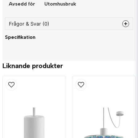
Avsedd för
Utomhusbruk
Frågor & Svar (0)
Specifikation
question
Fråga oss något om denna produkten...
Liknande produkter
name
Namn
email
Mejladress
Ja, ni får publicera min fråga