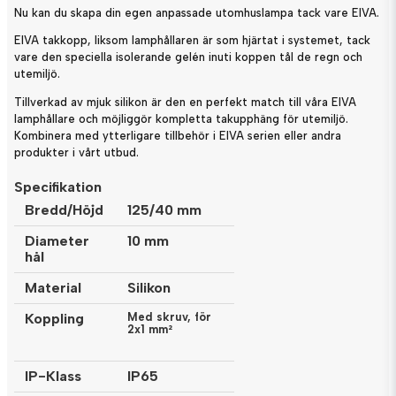
Nu kan du skapa din egen anpassade utomhuslampa tack vare EIVA.
EIVA takkopp, liksom lamphållaren är som hjärtat i systemet, tack
vare den speciella isolerande gelén inuti koppen tål de regn och
utemiljö.
Tillverkad av mjuk silikon är den en perfekt match till våra EIVA
lamphållare och möjliggör kompletta takupphäng för utemiljö.
Kombinera med ytterligare tillbehör i EIVA serien eller andra
produkter i vårt utbud.
Specifikation
Bredd/Höjd
125/40 mm
Diameter
10 mm
hål
Material
Silikon
Koppling
Med skruv, för
2x1
mm²
IP-Klass
IP65