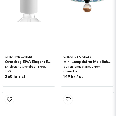
Skicka fråga
CREATIVE CABLES
CREATIVE CABLES
Överdrag EIVA Elegant E27 IP65 Vit
Mini Lampskärm Maioliche 24cm Blå Utomhus
En elegant Överdrag i IP65,
Stilren lampskärm, 24cm
EIVA.
diameter.
265 kr
/ st
149 kr
/ st