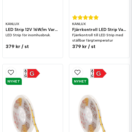
KANLUX
KANLUX
LED Strip 12V 16W/m Varmvit-Dagsljus
Fjärrkontroll LED Strip Varmvit-Dagsljus
LED Strip för inomhusbruk.
Fjärrkontroll till LED Strip med
ställbar färgtemperatur
379 kr
/ st
379 kr
/ st
A
A
G
G
G
G
NYHET
NYHET