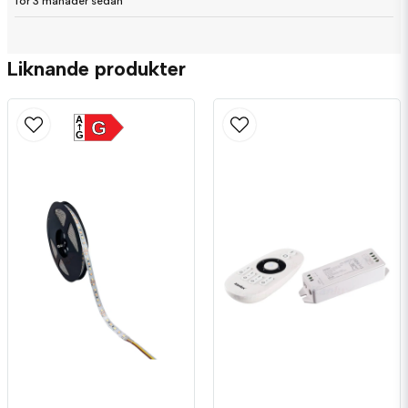
för 3 månader sedan
Skicka fråga
Liknande produkter
A
G
G