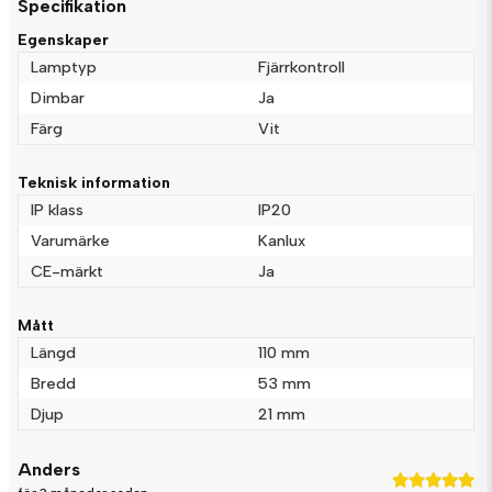
Specifikation
question
Fråga oss något om denna produkten...
Egenskaper
Lamptyp
Fjärrkontroll
Dimbar
Ja
Färg
Vit
name
Namn
Teknisk information
IP klass
IP20
email
Mejladress
Varumärke
Kanlux
CE-märkt
Ja
Mått
Ja, ni får publicera min fråga
Längd
110 mm
Bredd
53 mm
Djup
21 mm
Anders