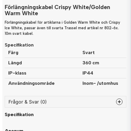
Förlängningskabel Crispy White/Golden
Warm White
Förlängningskabel för artiklarna i Golden Warm White och Crispy
Ice White, passar även till svarta Trassel med artikel nr 802-6x.
10m svart kabel.
Specifikation
Färg
Svart
Längd
360 cm
IP-klass
IP44
Användningsområde
Inom- /utomhus
Frågor & Svar (0)
Specifikation
question
Fråga oss något om denna produkten...
Anonym