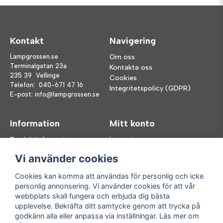
Kontakt
Navigering
Lampgrossen.se
Om oss
Terminalgatan 23a
Kontakta oss
235 39 Vellinge
Cookies
Telefon:
040-671 47 16
Integritetspolicy (GDPR)
E-post:
info@lampgrossen.se
Information
Mitt konto
Produktinformation
Logga in
Köpvillkor
Registrera dig
Vi använder cookies
FAQ
Glömt lösenord?
Våra varumärken
Cookies kan komma att användas för personlig och icke
personlig annonsering. Vi använder cookies för att vår
Följ oss
Handla enkelt
webbplats skall fungera och erbjuda dig bästa
upplevelse. Bekräfta ditt samtycke genom att trycka på
Facebook
godkänn alla eller anpassa via inställningar. Läs mer om
Instagram