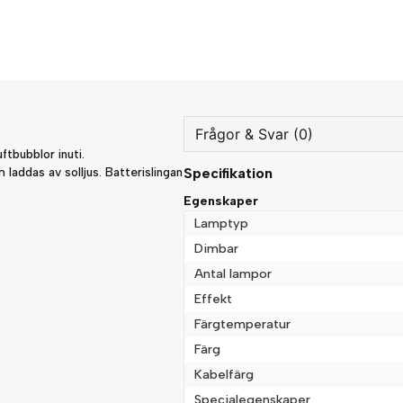
Frågor & Svar (0)
ftbubblor inuti.
laddas av solljus. Batterislingan
Specifikation
question
Fråga oss något om denna
Egenskaper
Lamptyp
Dimbar
Antal lampor
name
Namn
Effekt
Färgtemperatur
Färg
Ja, ni får publicera min fråg
Kabelfärg
Specialegenskaper