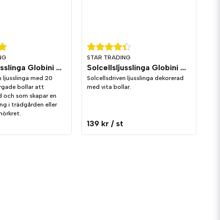
NG
STAR TRADING
Solcellsljusslinga Globini Multi
Solcellsljusslinga Globini Vit
n ljusslinga med 20
Solcellsdriven ljusslinga dekorerad
rgade bollar att
med vita bollar.
d och som skapar en
ng i trädgården eller
mörkret.
139 kr
/ st