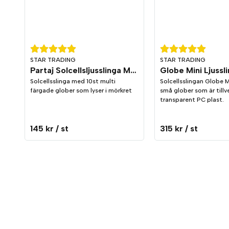
STAR TRADING
STAR TRADING
Partaj Solcellsljusslinga Multi
Solcellsslinga med 10st multi
Solcellsslingan Globe Mi
färgade glober som lyser i mörkret
små glober som är tillve
transparent PC plast.
145 kr
/ st
315 kr
/ st