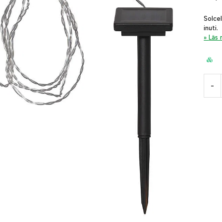
Solce
inuti.
Läs
-