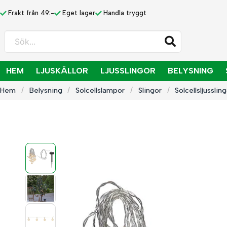
Frakt från 49:-
Eget lager
Handla tryggt
Sök...
HEM
LJUSKÄLLOR
LJUSSLINGOR
BELYSNING
Hem
Belysning
Solcellslampor
Slingor
Solcellsljussli