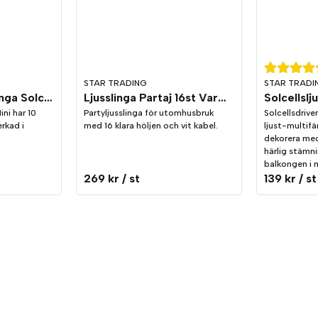
STAR TRADING
STAR TRADI
Globe Mini Ljusslinga Solcell 10st
Ljusslinga Partaj 16st Varmvit med Vit kabel
ni har 10
Partyljusslinga för utomhusbruk
Solcellsdrive
rkad i
med 16 klara höljen och vit kabel.
ljust-multifä
dekorera me
härlig stämni
balkongen i 
269 kr
/ st
139 kr
/ st