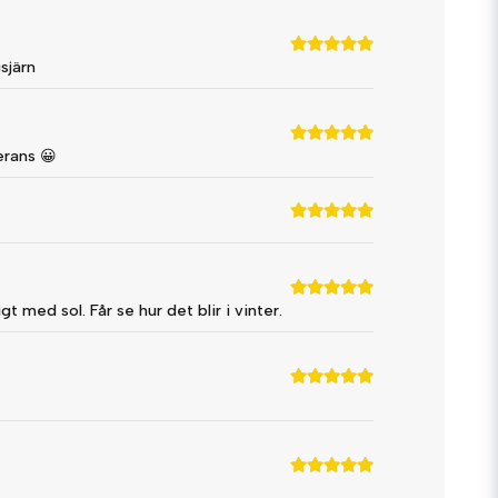
sjärn
erans 😀
 med sol. Får se hur det blir i vinter.