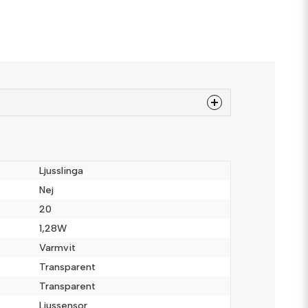
 produkten...
Ljusslinga
Nej
20
email
Mejladress
1,28W
Varmvit
Transparent
a
Transparent
Ljussensor