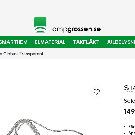
SMARTHEM
ELMATERIAL
TAKFLÄKT
JULBELYSN
nga Globini Transparent
Solc
149
Fä
Sp