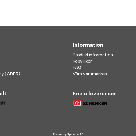
Information
Produktinformation
Köpvillkor
FAQ
icy (GDPR)
Våra varumärken
elt
Enkla leveranser
Powered by Nyehandel AB