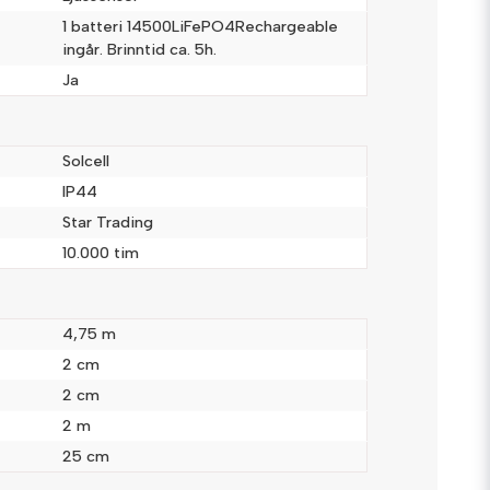
1 batteri 14500LiFePO4Rechargeable
ingår. Brinntid ca. 5h.
Ja
Skicka fråga
Solcell
IP44
Star Trading
10.000 tim
4,75 m
2 cm
2 cm
2 m
25 cm