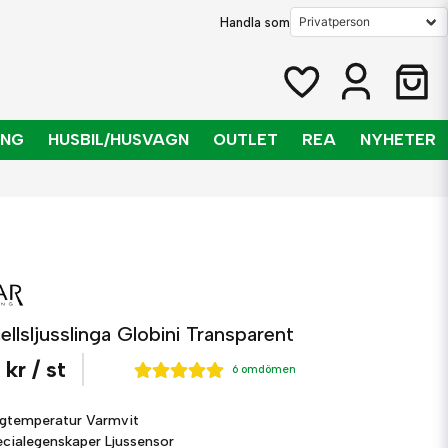
Handla som
ING
HUSBIL/HUSVAGN
OUTLET
REA
NYHETER
ellsljusslinga Globini Transparent
 kr
/ st
6 omdömen
rgtemperatur
Varmvit
ecialegenskaper
Ljussensor