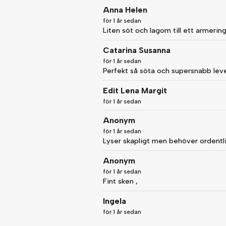
Anna Helen
för 1 år sedan
Liten söt och lagom till ett armering
Catarina Susanna
för 1 år sedan
Perfekt så söta och supersnabb lev
Edit Lena Margit
för 1 år sedan
Anonym
för 1 år sedan
Lyser skapligt men behöver ordentligt
Anonym
för 1 år sedan
Fint sken ,
Ingela
för 1 år sedan
Fungerar helt ok. Behagligt ljussken.