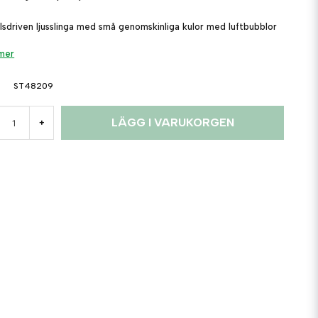
llsdriven ljusslinga med små genomskinliga kulor med luftbubblor
 mer
ST48209
LÄGG I VARUKORGEN
+