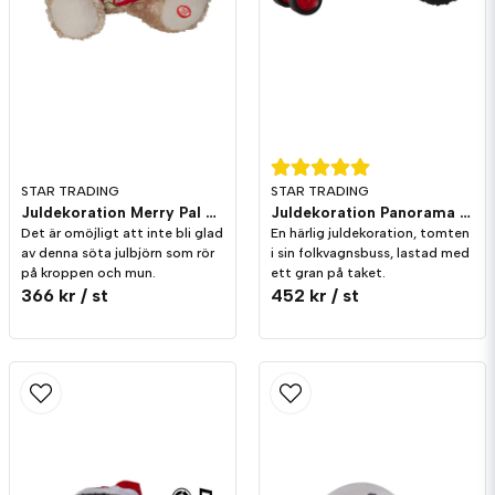
Skicka fråga
STAR TRADING
STAR TRADING
Juldekoration Merry Pal Björn Melodi/Rörelse
Juldekoration Panorama Merryville Traktor
Det är omöjligt att inte bli glad
En härlig juldekoration, tomten
av denna söta julbjörn som rör
i sin folkvagnsbuss, lastad med
på kroppen och mun.
ett gran på taket.
366 kr
/ st
452 kr
/ st