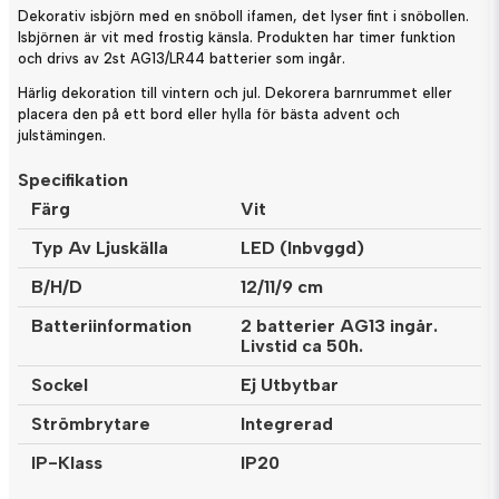
Dekorativ isbjörn med en snöboll ifamen, det lyser fint i snöbollen.
Isbjörnen är vit med frostig känsla. Produkten har timer funktion
och drivs av 2st AG13/LR44 batterier som ingår.
Härlig dekoration till vintern och jul. Dekorera barnrummet eller
placera den på ett bord eller hylla för bästa advent och
julstämingen.
Specifikation
Färg
Vit
Typ Av Ljuskälla
LED (Inbvggd)
B/H/D
12/11/9 cm
Batteriinformation
2 batterier AG13 ingår.
Livstid ca 50h.
Sockel
Ej Utbytbar
Strömbrytare
Integrerad
IP-Klass
IP20