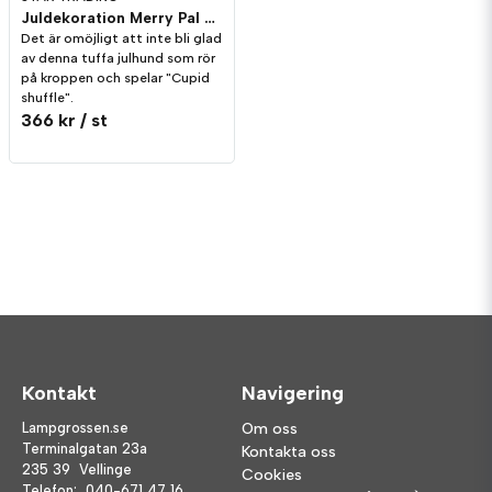
Juldekoration Merry Pal Hund Melodi/Rörelse
Det är omöjligt att inte bli glad
av denna tuffa julhund som rör
på kroppen och spelar "Cupid
shuffle".
366 kr
/ st
Kontakt
Navigering
Lampgrossen.se
Om oss
Terminalgatan 23a
Kontakta oss
235 39 Vellinge
Cookies
Telefon:
040-671 47 16