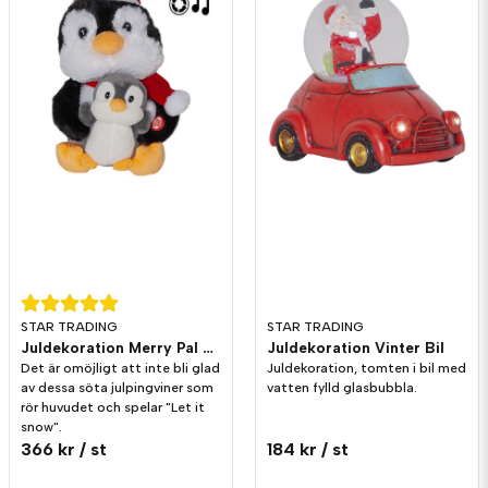
STAR TRADING
STAR TRADING
Juldekoration Merry Pal Pingvin Melodi/Rörelse
Juldekoration Vinter Bil
Det är omöjligt att inte bli glad
Juldekoration, tomten i bil med
av dessa söta julpingviner som
vatten fylld glasbubbla.
rör huvudet och spelar "Let it
snow".
366 kr
/ st
184 kr
/ st