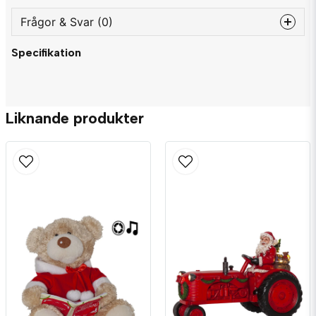
Frågor & Svar (0)
Specifikation
question
Fråga oss något om denna produkten...
Liknande produkter
name
Namn
email
Mejladress
Ja, ni får publicera min fråga