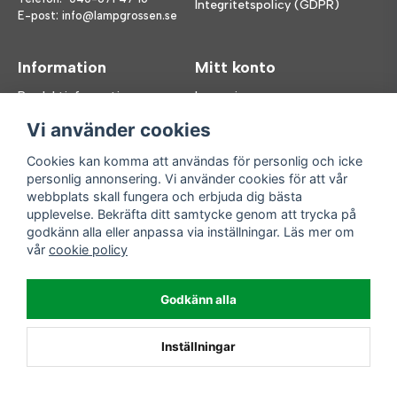
Integritetspolicy (GDPR)
E-post:
info@lampgrossen.se
Information
Mitt konto
Produktinformation
Logga in
Köpvillkor
Registrera dig
Vi använder cookies
FAQ
Glömt lösenord?
Våra varumärken
Cookies kan komma att användas för personlig och icke
personlig annonsering. Vi använder cookies för att vår
Följ oss
Handla enkelt
webbplats skall fungera och erbjuda dig bästa
upplevelse. Bekräfta ditt samtycke genom att trycka på
Facebook
godkänn alla eller anpassa via inställningar. Läs mer om
Instagram
vår
cookie policy
Enkla leveranser
Godkänn alla
Inställningar
Powered by Nyehandel AB