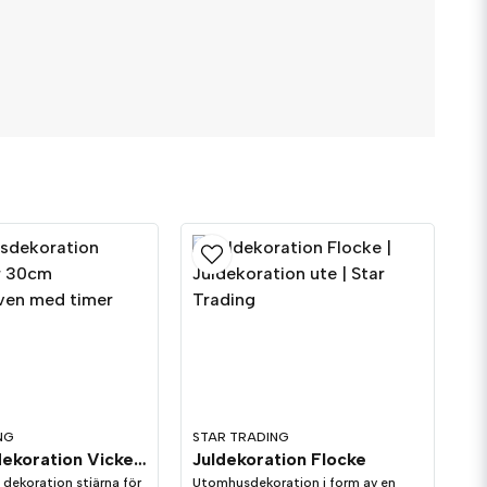
Skicka fråga
1 år sedan
takt till första lampan och sedan 35cm mellan
NG
STAR TRADING
Utomhusdekoration Vicke Star 30cm
Juldekoration Flocke
 dekoration stjärna för
Utomhusdekoration i form av en