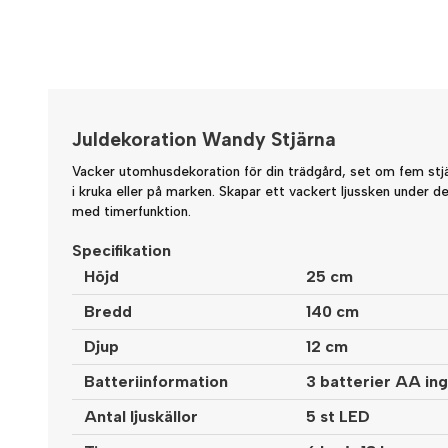
Juldekoration Wandy Stjärna
Vacker utomhusdekoration för din trädgård, set om fem stj
i kruka eller på marken. Skapar ett vackert ljussken under d
med timerfunktion.
Specifikation
Höjd
25 cm
Bredd
140 cm
Djup
12 cm
Batteriinformation
3 batterier AA ingå
Antal ljuskällor
5
st LED