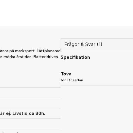
Frågor & Svar (1)
ärnor på markspett. Lättplacerad
en mörka årstiden. Batteridriven
Specifikation
question
Fråga oss något om denna
Tova
för 1 år sedan
name
Namn
r ej. Livstid ca 80h.
Ja, ni får publicera min fråg