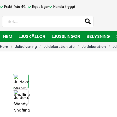
Frakt från 49:-
Eget lager
Handla tryggt
Sök...
HEM
LJUSKÄLLOR
LJUSSLINGOR
BELYSNING
Hem
Julbelysning
Juldekoration ute
Juldekoration
Ju