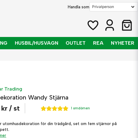
Handla som
ING
HUSBIL/HUSVAGN
OUTLET
REA
NYHETER
dekoration Wandy Stjärna
 kr
/ st
1 omdömen
r utomhusdekoration för din trädgård, set om fem stjärnor på
pett.
 mer