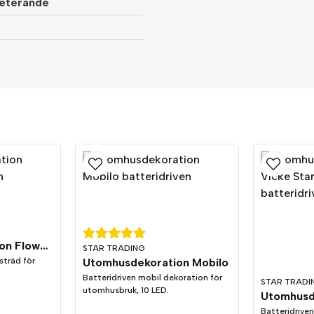
epeterande
Elisabeth Starkenberg frågade
för 
Längd på sladden
Butiken svarade
Hej!
Det är 50cm sladd från stickkon
Utomhusdekoration Flower Tree 120cm
lamporna.
STAR TRADING
sträd för
Utomhusdekoration Mobilo
Batteridriven mobil dekoration för
STAR TRADI
utomhusbruk, 10 LED.
Batteridriven