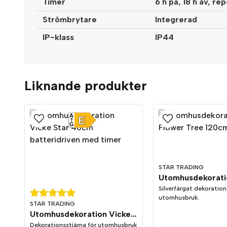
Timer
6 h på, 18 h av, r
Strömbrytare
Integrerad
IP-klass
IP44
Liknande produkter
A
E
G
STAR TRADING
Silverfärgat dekoration
utomhusbruk.
STAR TRADING
Utomhusdekoration Vicke Star 40cm
Dekorationsstjärna för utomhusbruk