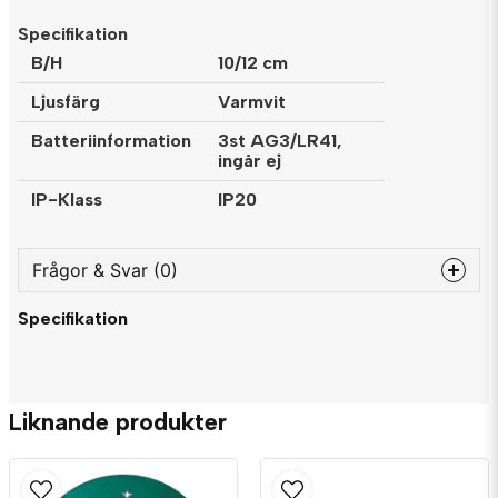
Specifikation
B/H
10/12 cm
Ljusfärg
Varmvit
Batteriinformation
3st AG3/LR41,
ingår ej
IP-Klass
IP20
Frågor & Svar (0)
Specifikation
question
Fråga oss något om denna produkten...
Liknande produkter
name
Namn