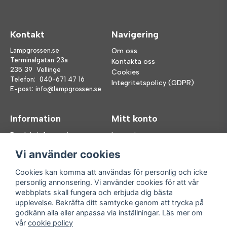
Kontakt
Navigering
Lampgrossen.se
Om oss
Terminalgatan 23a
Kontakta oss
235 39 Vellinge
Cookies
Telefon:
040-671 47 16
Integritetspolicy (GDPR)
E-post:
info@lampgrossen.se
Information
Mitt konto
Produktinformation
Logga in
Köpvillkor
Registrera dig
Vi använder cookies
FAQ
Glömt lösenord?
Våra varumärken
Cookies kan komma att användas för personlig och icke
personlig annonsering. Vi använder cookies för att vår
Följ oss
Handla enkelt
webbplats skall fungera och erbjuda dig bästa
upplevelse. Bekräfta ditt samtycke genom att trycka på
Facebook
godkänn alla eller anpassa via inställningar. Läs mer om
Instagram
vår
cookie policy