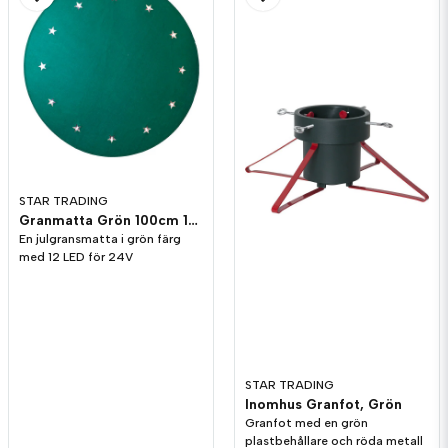
email
Mejladress
Ja, ni får publicera min fråga
STAR TRADING
Granmatta Grön 100cm 12LED
En julgransmatta i grön färg
med 12 LED för 24V
Skicka fråga
STAR TRADING
Inomhus Granfot, Grön
Granfot med en grön
plastbehållare och röda metall