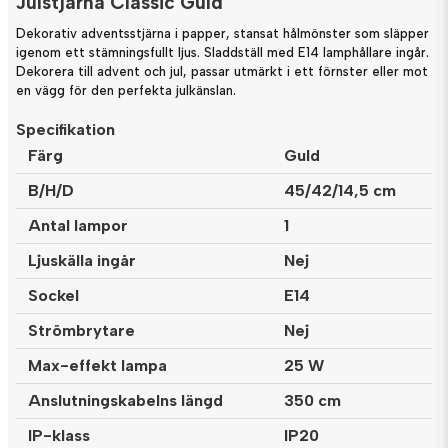
Julstjärna Classic Guld
Dekorativ adventsstjärna i papper, stansat hålmönster som släpper
igenom ett stämningsfullt ljus. Sladdställ med E14 lamphållare ingår.
Dekorera till advent och jul, passar utmärkt i ett förnster eller mot
en vägg för den perfekta julkänslan.
Specifikation
Färg
Guld
B/H/D
45/42/14,5 cm
Antal lampor
1
Ljuskälla ingår
Nej
Sockel
E14
Strömbrytare
Nej
Max-effekt lampa
25 W
Anslutningskabelns längd
350 cm
IP-klass
IP20