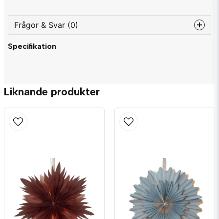
Frågor & Svar (0)
Specifikation
question
Fråga oss något om denna produkten...
Liknande produkter
name
Namn
email
Mejladress
Ja, ni får publicera min fråga