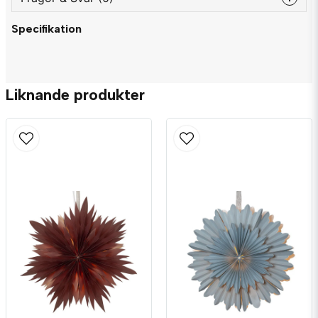
Specifikation
question
Fråga oss något om denna produkten...
Liknande produkter
name
Namn
email
Mejladress
Ja, ni får publicera min fråga