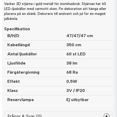
Vacker 3D stjärna i guld metall för inomhusbruk. Stjärnan har 60
LED-ljuskällor med varmvitt sken. Fin dekoration att hänga eller
placera på en skänk. Dekorera till andvent och jul för en magisk
julkänsla.
Specifikation
B/H/D
47/47/47 cm
Kabellängd
350 cm
Antal ljuskällor
60 st LED
Ljusflöde
38 lm
Färgåtergivning
68 Ra
Effekt
0,5W
Klass
3V / IP20
Reservlampa
Ej utbytbar
Frågor & Svar (0)