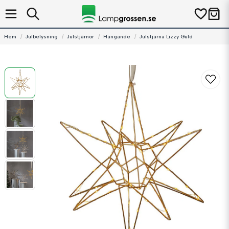
Hem
Julbelysning
Julstjärnor
Hängande
Julstjärna Lizzy Guld