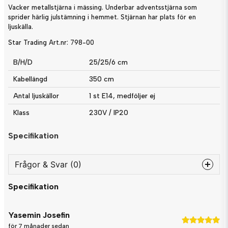
Vacker metallstjärna i mässing. Underbar adventsstjärna som
sprider härlig julstämning i hemmet. Stjärnan har plats för en
ljuskälla.
Star Trading Art.nr: 798-00
B/H/D
25/25/6 cm
Kabellängd
350 cm
Antal ljuskällor
1 st E14, medföljer ej
Klass
230V / IP20
Specifikation
Frågor & Svar (0)
Specifikation
question
Fråga oss något om denna produkten...
Yasemin Josefin
för 7 månader sedan