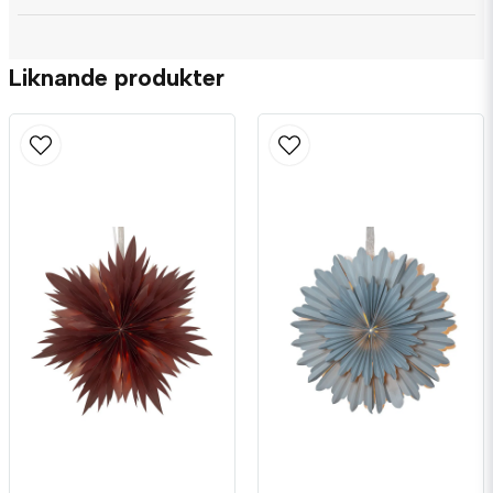
name
Namn
Liknande produkter
email
Mejladress
Ja, ni får publicera min fråga
Skicka fråga