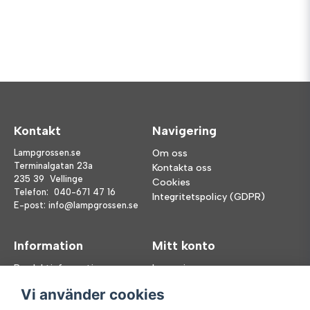
Kontakt
Navigering
Lampgrossen.se
Om oss
Terminalgatan 23a
Kontakta oss
235 39 Vellinge
Cookies
Telefon:
040-671 47 16
Integritetspolicy (GDPR)
E-post:
info@lampgrossen.se
Information
Mitt konto
Produktinformation
Logga in
Köpvillkor
Registrera dig
Vi använder cookies
FAQ
Glömt lösenord?