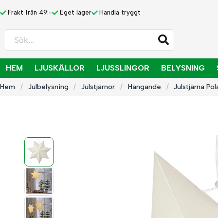
Frakt från 49:-
Eget lager
Handla tryggt
Sök...
HEM
LJUSKÄLLOR
LJUSSLINGOR
BELYSNING
Hem
Julbelysning
Julstjärnor
Hängande
Julstjärna Po