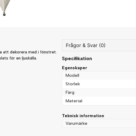
Frågor & Svar (0)
na att dekorera med i fönstret.
ats för en ljuskälla.
Specifikation
question
Fråga oss något om denna
Egenskaper
Modell
Storlek
Färg
name
Namn
Material
Teknisk information
Varumärke
Ja, ni får publicera min fråg