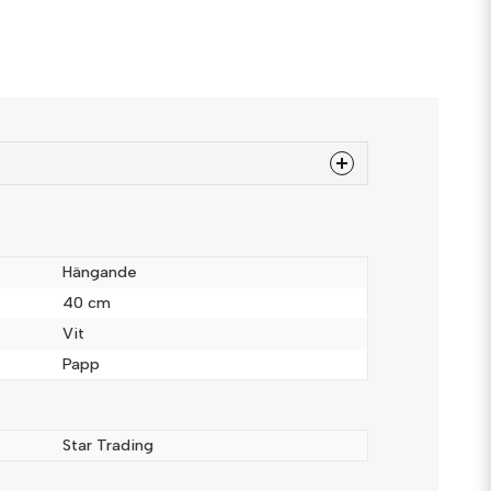
 produkten...
Hängande
40 cm
Vit
email
Mejladress
Papp
Star Trading
a