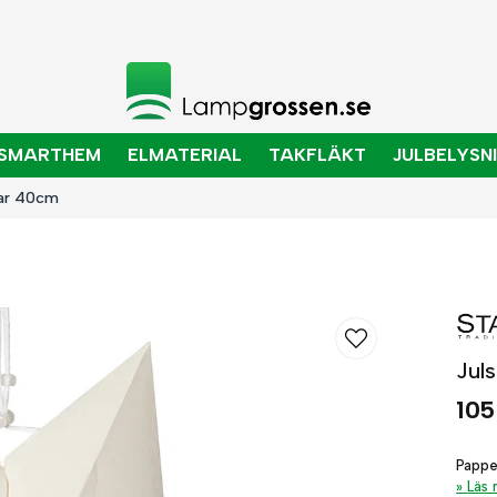
SMARTHEM
ELMATERIAL
TAKFLÄKT
JULBELYSN
lar 40cm
Jul
105
Papper
Läs