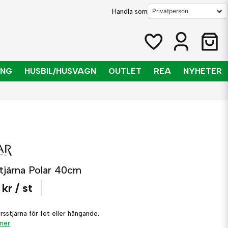
Handla som
ING
HUSBIL/HUSVAGN
OUTLET
REA
NYHETER
stjärna Polar 40cm
 kr
/ st
sstjärna för fot eller hängande.
 mer