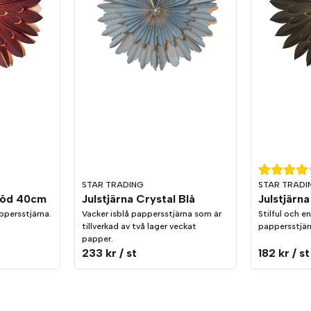
STAR TRADING
STAR TRADI
 Röd 40cm
Julstjärna Crystal Blå
Julstjärn
appersstjärna.
Vacker isblå pappersstjärna som är
Stilful och e
tillverkad av två lager veckat
pappersstjär
papper.
233 kr
/ st
182 kr
/ st