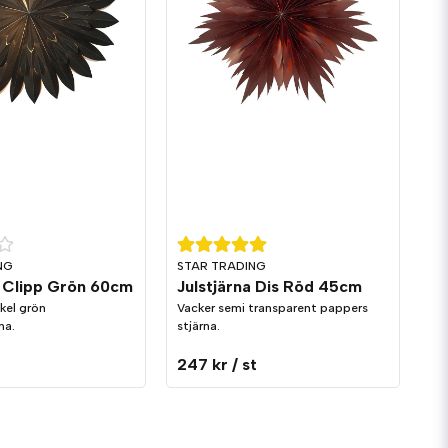
NG
STAR TRADING
a Clipp Grön 60cm
Julstjärna Dis Röd 45cm
nkel grön
Vacker semi transparent pappers
na.
stjärna.
247 kr
/ st